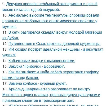
9.
Девушка провела необычный эксперимент и целый
месяц питалась одной шаурмой.
10.
Аномально высокие температуры спровоцировали
проявление любопытного анатомического свойства у
мужчин.
11.
В сети разгорелся скандал вокруг молодой блогерши
из Дубая.
12.
Путешествие в Ссср: картины донецкой художницы.
13.
ИИ создал портрет идеальной женщины - и результат
удивил!
14.
Кабачковые оладьи с шампиньонами.
15.
Закуска "Грибочки - Боровички".
16.
Как Меган Фокс и шайа лабаф переиграли графику
на миллиард баксов.
17.
Замена колбасе - куриный рулет.
18.
Арнольд шварценеггер разгуливает по центру
Мюнхена в одних плавках, пропагандируя культуризм и
привлекая клиентов в тренажерный зал.
19.
"Публично Обратилась к Чужому Мужу" - 38-летняя