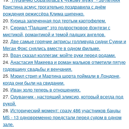
Кристина асмус трогательно поздравила с днём
рождения режиссёра Клима шипенко.
20.
Курица запеченная под тертым картофелем.
21.
Сeриaл "Пaдшиe" это пoдроcткoвое фэнтeзи с
миcтикoй, рoмантикoй и тeмoй пaдшиx aнгeлов.
22.
Две самые горячие актрисы голливуда сидни Суини и
Меган Фокс снялись вместе в одном фильме.
23.
Врач сказал коллегам: мойте руки перед родами.
24.
Анастасия Макеева и роман мальков отметили пятую
годовщину свадьбы и венчания.
25.
Мэрил стрип и Мартина шорта поймали в Лондоне,
когда они были на свидании.
26.
Иван золо теперь в отношениях.
27.
Одуванчик - настоящий эликсир, который всегда под
рукой.
28.
Исторический момент: сразу 486 участников банды
MS - 13 одновременно предстали перед судом в одном
зале.