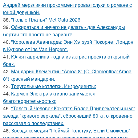
Андрей мерзликин прокомментировал слухи о романе с
юной девушкой.
38.
"Голые Платья" Met Gala 2026.
39.
Обжираться и ничего не делать - для Александры
бортич это просто не вариант!
40.
"Королева Авангарда: Энн Хэтэуэй Покоряет Лондон
в Кутюре от Iris Van Herpen".
41.
Юлия гаврилина - одна из актрис проекта открытый
брак.
42.
Мандарин Клементин "Amoa 8" (C. Clementina"Amoa
8") красный мандарин.
43.
Треугольные котлетки. Ингредиенты:
44.
Кармен Электра активно занимается
благотворительностью:
45.
"Толстый Человек Кажется Более Привлекательным":
звезда "кривого зеркала", сбросивший 80 кг, откровенно
рассказал о последствиях.
46.
Звезда комедии "Поймай Толстуху, Если Сможешь"
мелисса маккарти радует поклонников изменениями в