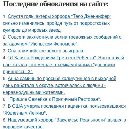
Последние обновления на сайте:
1.
Спустя годы актеры хоррора "Тело Дженнифер"
сильно изменились, пройдя путь от подростковых
кумиров до мировых звезд.
2.
Соцсети захлестнула волна тревожных сообщений о
загадочном "Июньском Феномене".
3.
Она олимпийское золото выиграла.
4.
"Я Занята Рождением Третьего Ребенка": Энн хэтэуэй
рассказала, что мешает съемкам фильма "дневники
принцессы-3".
5.
Анна саминь по просьбе кольчугинцев в выходной
день работала в округе, встречалась с людьми -
неравнодушными жителями.
6.
"Пришла Семейка в Приличный Ресторан".
7.
В США умерла последняя пациентка, пользовавшаяся
"Железным Легким".
8.
Нашумевший хоррор "Закулисье Реальности" вышел в
хорошем качестве.