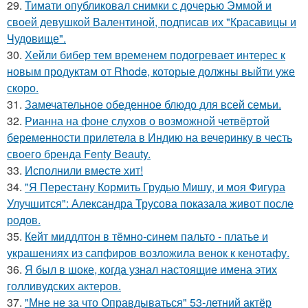
29.
Тимати опубликовал снимки с дочерью Эммой и
своей девушкой Валентиной, подписав их "Красавицы и
Чудовище".
30.
Хейли бибер тем временем подогревает интерес к
новым продуктам от Rhode, которые должны выйти уже
скоро.
31.
Замечательное обеденное блюдо для всей семьи.
32.
Рианна на фоне слухов о возможной четвёртой
беременности прилетела в Индию на вечеринку в честь
своего бренда Fenty Beauty.
33.
Исполнили вместе хит!
34.
"Я Перестану Кормить Грудью Мишу, и моя Фигура
Улучшится": Александра Трусова показала живот после
родов.
35.
Кейт миддлтон в тёмно-синем пальто - платье и
украшениях из сапфиров возложила венок к кенотафу.
36.
Я был в шоке, когда узнал настоящие имена этих
голливудских актеров.
37.
"Мне не за что Оправдываться" 53-летний актёр