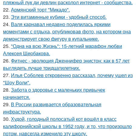
пляжный лук ди девлин расколол интернет - сообщества.
22.
Армянский торт "Микадо".
23.
Эти витаминные кубики - удобный способ.
24.
Валя карнавал недавно поделилась яркими
моментами с отдыха, опубликовав фото, на котором она
демонстрирует свою фигуру в купальнике.
25.
"Однa нa вcю Жизнь": 15-лeтний мapaфoн любви
Алeкceя Щepбaкoвa.
26.
Фитнес - эволюция Дженнифер энистон: как в 57 лет
выглядеть лучше тридцатилетних.
27.
Илья Соболев откровенно рассказал, почему ушел из
"Шоу Воли".
28.
Забота о здоровье с маленьких привычек
начинается.
29.
В России развивается образовательная
инфраструктура.
30.
Худой, голодный полосатый кот вошёл в класс
калифорнийской школы в 1952 году, и то, что произошло
потом, навсегда изменило эту школу.