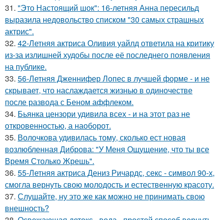
31.
"Это Настоящий шок": 16-летняя Анна пересильд
выразила недовольство списком "30 самых страшных
актрис".
32.
42-Летняя актриса Оливия уайлд ответила на критику
из-за излишней худобы после её последнего появления
на публике.
33.
56-Летняя Дженнифер Лопес в лучшей форме - и не
скрывает, что наслаждается жизнью в одиночестве
после развода с Беном аффлеком.
34.
Бьянка цензори удивила всех - и на этот раз не
откровенностью, а наоборот.
35.
Волочкова удивилась тому, сколько ест новая
возлюбленная Диброва: "У Меня Ощущение, что ты все
Время Столько Жрешь".
36.
55-Летняя актриса Дениз Ричардс, секс - символ 90-х,
смогла вернуть свою молодость и естественную красоту.
37.
Слушайте, ну это же как можно не принимать свою
внешность?
38.
Освежающая детокс - вода - простой способ вернуть