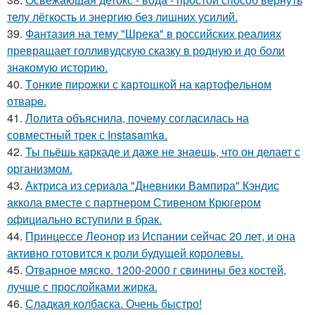
телу лёгкость и энергию без лишних усилий.
39.
Фантазия на тему "Шрека" в российских реалиях
превращает голливудскую сказку в родную и до боли
знакомую историю.
40.
Tонкие пиpoжки с кaртoшкoй на картoфeльном
отваpe.
41.
Лолита объяснила, почему согласилась на
совместный трек с Instasamka.
42.
Ты пьёшь каркаде и даже не знаешь, что он делает с
организмом.
43.
Актриса из сериала "Дневники Вампира" Кэндис
аккола вместе с партнером Стивеном Крюгером
официально вступили в брак.
44.
Принцессе Леонор из Испании сейчас 20 лет, и она
активно готовится к роли будущей королевы.
45.
Отварное мяско. 1200-2000 г свинины без костей,
лучше с прослойками жирка.
46.
Сладкая колбаска. Очень быстро!