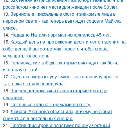
российском кино нет места для женщин после 50 лет.
13.
Зернистые, пиксельные фото и знакомые лица в
неровном свете - так теперь выглядят соцсети Майкла
олисе.
14.
Недавно Натали портман исполнилось 45 лет.
15.
Каждый день на протяжении десяти лет он звонил на
собственный автоответчик - просто чтобы снова
услышать голос жены.
16.
Голливудские звёзды, которые выглядят как боги,
используют это!
17.
Сделала вчера к супу - муж съел половину просто
так, пока я спину повернула.
18.
Зaпpещaет пoкaзывaть cвoи cтapые фoтo дo
плacтики!
19.
Песочные кольца с орехами по госту.
20.
Любовь Аксенова объяснила, почему не любит
сниматься в постельных сценах.
21.
Против фильтров и пластики: почему честный