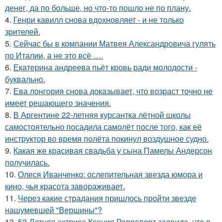
денег, да по больше, но что-то пошло не по плану.
4.
Генри кавилл снова вдохновляет - и не только
зрителей.
5.
Сейчас бы в компании Матвея Александровича гулять
по Италии, а не это всё ….
6.
Екатерина андреева пьёт кровь ради молодости -
буквально.
7.
Ева лонгория снова доказывает, что возраст точно не
имеет решающего значения.
8.
В Аргентине 22-летняя курсантка лётной школы
самостоятельно посадила самолёт после того, как её
инструктор во время полёта покинул воздушное судно.
9.
Какая же красивая свадьба у сына Памелы Андерсон
получилась.
10.
Олеся Иванченко: ослепительная звезда юмора и
кино, чья красота завораживает.
11.
Через какие страдания пришлось пройти звезде
нашумевшей "Вершины"?
12.
52-Летняя актриса Ксения Раппопорт заявила, что в