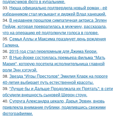
подписчиков фото в купальнике.
33.
Нюша официально подтвердила новый роман - её
избранником стал музыкант и диджей Влад ханецкий.
34.
В недавнем прошлом симпатичная актриса Эллен
Пейдж, которая превратилась в мужчину, рассказала,
что на операцию её подтолкнули голоса в голове.
35.
Семья Аллы и Максима празднует день рождения
Галкина.
36.
2015 год стал переломным для Джима Керри.
37.
В Нью-йорке состоялась премьера фильма "Мать
Мария", которую посетила исполнительница главной
роли Энн хэтэуэй.
38.
Звезда "Игры Престолов" Эмилия Кларк на пороге
40-летия выбирает путь естественной красоты.
39.
"Лучше бы и Дальше Продолжала их Прятать": в сети
обсудили внешность сыновей Шерон стоун.
40.
Супруга Александра цекало, Дарья Эрвин, вновь
привлекла внимание публики, поделившись свежими
фотографиями.