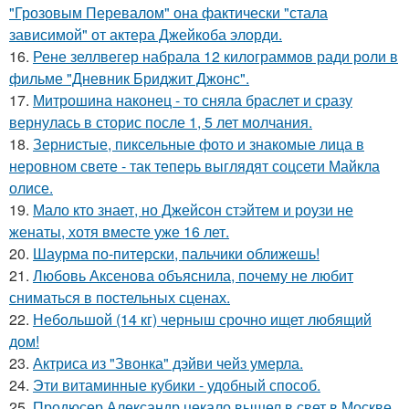
"Грозовым Перевалом" она фактически "стала
зависимой" от актера Джейкоба элорди.
16.
Рене зеллвегер набрала 12 килограммов ради роли в
фильме "Дневник Бриджит Джонс".
17.
Митрошина наконец - то сняла браслет и сразу
вернулась в сторис после 1, 5 лет молчания.
18.
Зернистые, пиксельные фото и знакомые лица в
неровном свете - так теперь выглядят соцсети Майкла
олисе.
19.
Мало кто знает, но Джейсон стэйтем и роузи не
женаты, хотя вместе уже 16 лет.
20.
Шаурма по-питерски, пальчики оближешь!
21.
Любовь Аксенова объяснила, почему не любит
сниматься в постельных сценах.
22.
Небольшой (14 кг) черныш срочно ищет любящий
дом!
23.
Актриса из "Звонка" дэйви чейз умерла.
24.
Эти витаминные кубики - удобный способ.
25.
Продюсер Александр цекало вышел в свет в Москве