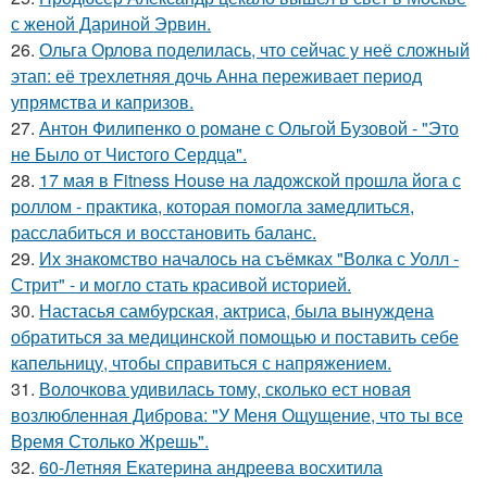
с женой Дариной Эрвин.
26.
Ольга Орлова поделилась, что сейчас у неё сложный
этап: её трехлетняя дочь Анна переживает период
упрямства и капризов.
27.
Антон Филипенко о романе с Ольгой Бузовой - "Это
не Было от Чистого Сердца".
28.
17 мая в Fitness House на ладожской прошла йога с
роллом - практика, которая помогла замедлиться,
расслабиться и восстановить баланс.
29.
Их знакомство началось на съёмках "Волка с Уолл -
Стрит" - и могло стать красивой историей.
30.
Настасья самбурская, актриса, была вынуждена
обратиться за медицинской помощью и поставить себе
капельницу, чтобы справиться с напряжением.
31.
Волочкова удивилась тому, сколько ест новая
возлюбленная Диброва: "У Меня Ощущение, что ты все
Время Столько Жрешь".
32.
60-Летняя Екатерина андреева восхитила