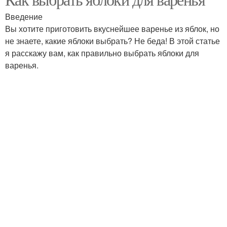
Варение из яблок
Янтарное варение
Введение
Вы хотите приготовить вкуснейшее варенье из яблок, но
не знаете, какие яблоки выбрать? Не беда! В этой статье
я расскажу вам, как правильно выбрать яблоки для
Варения с добавлением
варенья.