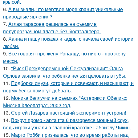
крысой.
6.
А вы знали, что мертвое море хранит уникальные
природные явления?
7.
Аглая тарасова решилась на съемку в
полупрозрачном платье без бюстгальтера.
8.
Ханна и пашу показали кадры с начала своей истории
любви.
9.
Все говорят про жену Роналду, но никто - про жену
месси.
10.
"Риск Преждевременной Сексуализации": Ольга
Орлова заявила, что ребенка нельзя целовать в губы.
11.
Подборки смузи, которые и освежают, и насыщают, и
норму белка помогут добрать.
12.
Моника беллуччи на съёмках "Астерикс и Обеликс:
Миссия Клеопатра", 2002 год.
13.
Сергей Лазарев настоящий эксперимент устроил!
14.
Вокруг промо - арта гта 6 разгорелся мощный слух,
ведь игроки узнали в главной красотке Габриэлу Чикин.
15.
Марго Робби призналась, что во время работы над