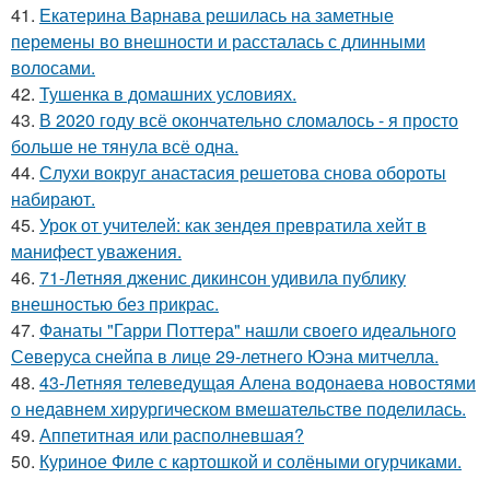
41.
Екатерина Варнава решилась на заметные
перемены во внешности и рассталась с длинными
волосами.
42.
Тушенка в домашних условиях.
43.
В 2020 году всё окончательно сломалось - я просто
больше не тянула всё одна.
44.
Слухи вокруг анастасия решетова снова обороты
набирают.
45.
Урок от учителей: как зендея превратила хейт в
манифест уважения.
46.
71-Летняя дженис дикинсон удивила публику
внешностью без прикрас.
47.
Фанаты "Гарри Поттера" нашли своего идеального
Северуса снейпа в лице 29-летнего Юэна митчелла.
48.
43-Летняя телеведущая Алена водонаева новостями
о недавнем хирургическом вмешательстве поделилась.
49.
Аппетитная или располневшая?
50.
Куриное Филе с картошкой и солёными огурчиками.