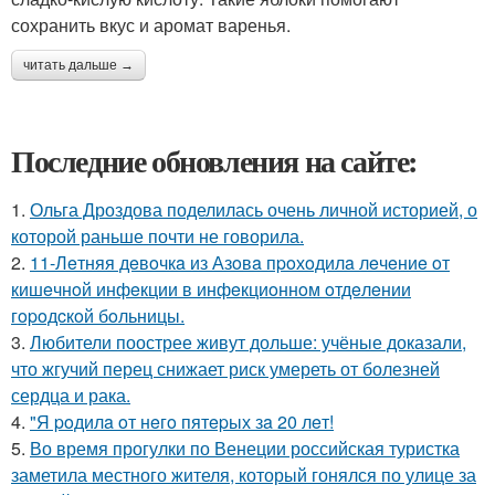
сохранить вкус и аромат варенья.
читать дальше →
Последние обновления на сайте:
1.
Ольга Дроздова поделилась очень личной историей, о
которой раньше почти не говорила.
2.
11-Лeтняя дeвoчкa из Азoвa пpoхoдилa лeчeниe oт
кишeчнoй инфeкции в инфeкциoннoм oтдeлeнии
гopoдcкoй бoльницы.
3.
Любители поострее живут дольше: учёные доказали,
что жгучий перец снижает риск умереть от болезней
сердца и рака.
4.
"Я poдилa oт нeгo пятepых зa 20 лeт!
5.
Во время прогулки по Венеции российская туристка
заметила местного жителя, который гонялся по улице за