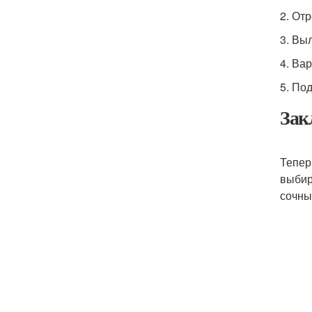
2. От
3. Вы
4. Ва
5. По
Зак
Тепер
выбир
сочны