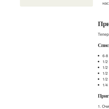
нас
При
Тепер
Спис
6-8
1/2
1/2
1/2
1/2
1/4
Приг
1. Очи