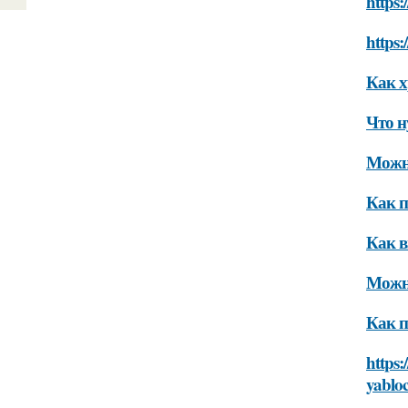
https:
https:
Как х
Что н
Можно
Как п
Как в
Можно
Как п
https:
yablo