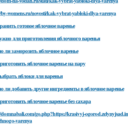
//dom-na-vodah.ru/stati/kak-vybrat-yabloki-dlya-varenya
//by-womens.ru/novosti/kak-vybrat-yabloki-dlya-varenya
ранить готовое яблочное варенье
ужно для приготовления яблочного варенья
 ли заморозить яблочное варенье
риготовить яблочное варенье на пару
ыбрать яблоки для варенья
 ли добавить другие ингредиенты в яблочное варенье
риготовить яблочное варенье без сахара
//domnabali.com/go.php?https://krasivyj-ogorod.zelynyjsad.inf
chnogo-varenya