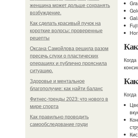
Gra
женщина может дольше сохранять
Gol
возбуждение.
Gal
Как сделать красивый пучок на
Fuji
короткие волосы: проверенные
Hon
рецепты
Как
Оксана Самойлова решила разом
пресечь слухи о пластических
Когда
операциях и публично прояснила
конси
ситуацию.
Как
Здоровье и ментальное
благополучие: как найти баланс
Когда
Фитнес-тренды 2023: что нового в
Цве
мире спорта
вку
Как правильно проводить
Кон
самообследование груди
стр
Кис