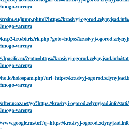
chnogo-varenya
//avsim.su/jump.phtml?https://krasivyj-ogorod.zelynyjsad.info/
chnogo-varenya
//knp24.ru/bitrix/rk.php?goto=https://krasivyj-ogorod.zelynyjs
chnogo-varenya
//vlpacific.ru/?goto=https://krasivyj-ogorod.zelynyjsad.info/sta
chnogo-varenya
//ho.io/hoiospam.php?url=https://krasivyj-ogorod.zelynyjsad.in
chnogo-varenya
//after.ucoz.net/go?https://krasivyj-ogorod.zelynyjsad.info/stat
chnogo-varenya
//www.google.ms/url?q=https://krasivyj-ogorod.zelynyjsad.info/