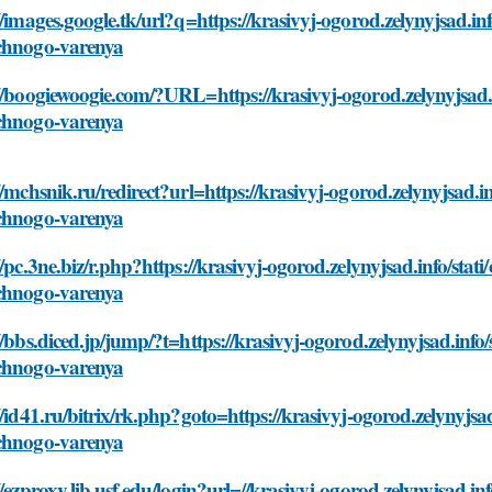
//images.google.tk/url?q=https://krasivyj-ogorod.zelynyjsad.inf
chnogo-varenya
//boogiewoogie.com/?URL=https://krasivyj-ogorod.zelynyjsad.in
chnogo-varenya
//mchsnik.ru/redirect?url=https://krasivyj-ogorod.zelynyjsad.in
chnogo-varenya
//pc.3ne.biz/r.php?https://krasivyj-ogorod.zelynyjsad.info/stati
chnogo-varenya
//bbs.diced.jp/jump/?t=https://krasivyj-ogorod.zelynyjsad.info/
chnogo-varenya
//id41.ru/bitrix/rk.php?goto=https://krasivyj-ogorod.zelynyjsad
chnogo-varenya
//ezproxy.lib.usf.edu/login?url=//krasivyj-ogorod.zelynyjsad.inf