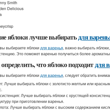
nny Smith
den Delicious
a
eycrisp
ие яблоки лучше выбирать
для варень
 вы выбираете яблоки
для варенья
, важно выбирать яблоки
стенцию. Это поможет варенью получиться более ароматны
 определить, что яблоко подходит
для 
 вы выбираете яблоки
для варенья
, следует обратить вним
т: Лучше выбирать яблоки с золотисто-желтым или красным
с.
систенция: Лучше выбирать яблоки с хрустящей консистенц
уктуру при приготовлении варенья.
лота: Лучше выбирать яблоки с высоким содержанием кисло