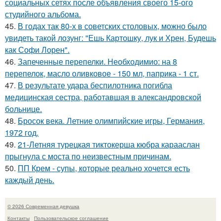
социальных сетях после объявления своего 15-ого
студийного альбома.
45.
В годах так 80-х в советских столовых, можно было
увидеть такой лозунг: "Ешь Картошку, лук и Хрен, Будешь
как Софи Лорен".
46.
Запеченные перепелки. Необходимио: на 8
перепелок, масло оливковое - 150 мл, паприка - 1 ст.
47.
В результате удара беспилотника погибла
медицинская сестра, работавшая в александровской
больнице.
48.
Бросок века. Летние олимпийские игры, Германия,
1972 год.
49.
21-Летняя турецкая тиктокерша кюбра карааслан
прыгнула с моста по неизвестным причинам.
50.
ПП Крем - супы, которые реально хочется есть
каждый день.
© 2026 Современная девушка
Контакты
Пользовательское соглашение