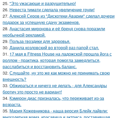
25.
"Это ужасающе и разрушительно!
26.
Невеста тимати сделала увеличение груди!
27.
Алексей Серов из "Дискотеки Аварии" сделал дочери
подарок за успешную сдачу экзаменов.
28.
Анастасия миронова и её бренд снова поразили
необычной рекламой.
29.
Польза гвоздики для здоровья.
30.
Данила козловский во второй раз папой стал.
31.
17 мая в Fitness House на ладожской прошла йога с
роллом - практика, которая помогла замедлиться,
расслабиться и восстановить баланс.
32.
Слушайте, ну это же как можно не принимать свою
внешность?
33.
Обжираться и ничего не делать - для Александры
бортич это просто не вариант!
34.
Кэмерон диас призналась, что переживает из-за
возраста.
35.
Мария Кожевникова - наша версия Блейк лайвли:
многодетная мама, красавица и актриса, поставившая