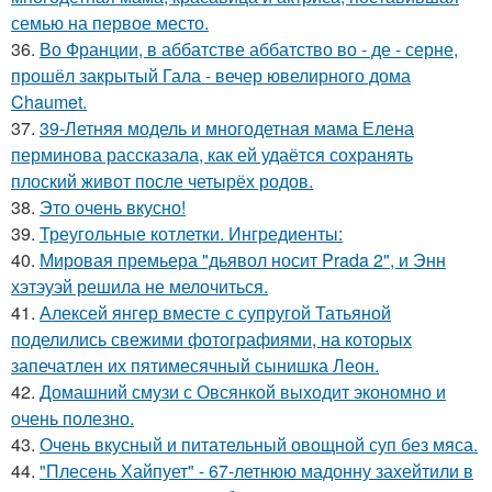
семью на первое место.
36.
Во Франции, в аббатстве аббатство во - де - серне,
прошёл закрытый Гала - вечер ювелирного дома
Chaumet.
37.
39-Летняя модель и многодетная мама Елена
перминова рассказала, как ей удаётся сохранять
плоский живот после четырёх родов.
38.
Это очень вкусно!
39.
Треугольные котлетки. Ингредиенты:
40.
Мировая премьера "дьявол носит Prada 2", и Энн
хэтэуэй решила не мелочиться.
41.
Алексей янгер вместе с супругой Татьяной
поделились свежими фотографиями, на которых
запечатлен их пятимесячный сынишка Леон.
42.
Домашний смузи с Овсянкой выходит экономно и
очень полезно.
43.
Очень вкусный и питательный овощной суп без мяса.
44.
"Плесень Хайпует" - 67-летнюю мадонну захейтили в