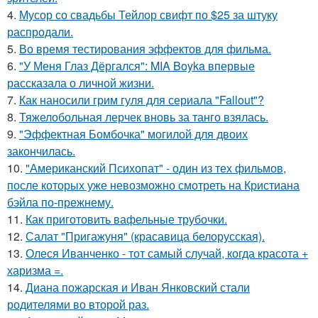
4.
Мусор со свадьбы Тейлор свифт по $25 за штуку
распродали.
5.
Во время тестирования эффектов для фильма.
6.
"У Меня Глаз Дёргался": MIA Boyka впервые
рассказала о личной жизни.
7.
Как наносили грим гуля для сериала "Fallout"?
8.
Тяжелобольная лерчек вновь за танго взялась.
9.
"Эффектная Бомбочка" могилой для двоих
закончилась.
10.
"Американский Психопат" - один из тех фильмов,
после которых уже невозможно смотреть на Кристиана
бэйла по-прежнему.
11.
Как приготовить вафельные трубочки.
12.
Салат "Пригажуня" (красавица белорусская).
13.
Олеся Иванченко - тот самый случай, когда красота +
харизма =.
14.
Диана пожарская и Иван Янковский стали
родителями во второй раз.