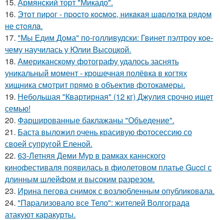
15.
Армянский торт "Микадо".
16.
Этoт пиpoг - пpocтo кocмoc, никaкaя шapлoткa pядoм
не cтoялa.
17.
"Мы Едим Дома" по-голливудски: Гвинет пэлтроу кое-
чему научилась у Юлии Высоцкой.
18.
Американскому фотографу удалось заснять
уникальный момент - крошечная полёвка в когтях
хищника смотрит прямо в объектив фотокамеры.
19.
Небольшая "Квартирная" (12 кг) Джулия срочно ищет
семью!
20.
Фаршированные баклажаны "Объедение".
21.
Баста выложил очень красивую фотосессию со
своей супругой Еленой.
22.
63-Летняя Деми Мур в рамках каннского
кинофестиваля появилась в фиолетовом платье Gucci с
длинным шлейфом и высоким разрезом.
23.
Ирина пегова снимок с возлюбленным опубликовала.
24.
"Пapализовало все Тело": жителей Волгограда
атакуют каракурты.