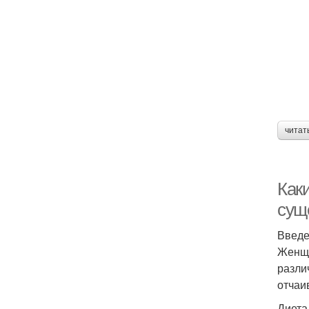
читат
Как
сущ
Введ
Женщи
разли
отчаи
Диета