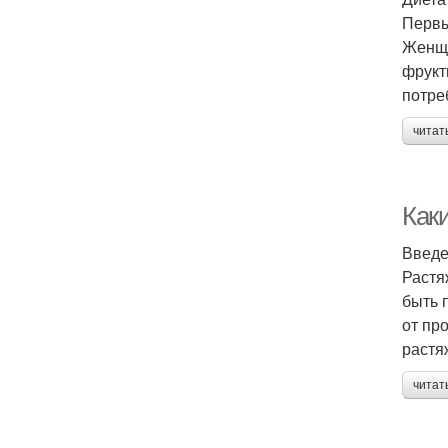
Первы
Женщи
фрукт
потре
читат
Как
Введ
Растя
быть 
от пр
растя
читат