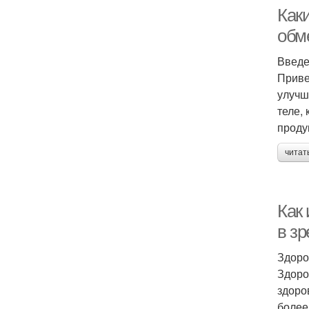
Как
обм
Введ
Приве
улучш
теле,
проду
читат
Как
в з
Здоро
Здоро
здоро
более