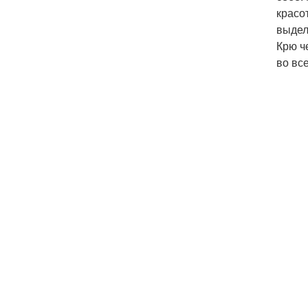
красо
выдел
Крю ч
во вс