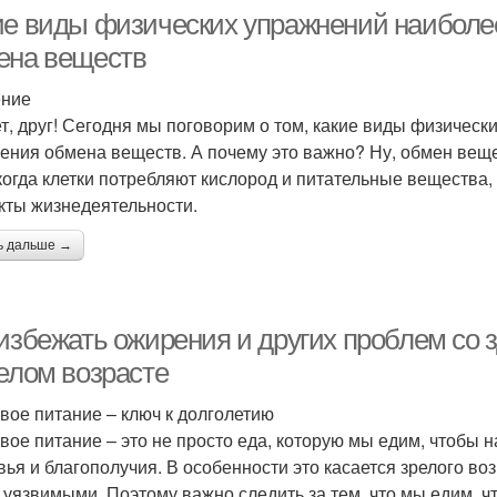
ие виды физических упражнений наибол
ена веществ
ение
т, друг! Сегодня мы поговорим о том, какие виды физичес
ения обмена веществ. А почему это важно? Ну, обмен веще
 когда клетки потребляют кислород и питательные вещества,
кты жизнедеятельности.
ь дальше →
 избежать ожирения и других проблем со 
релом возрасте
вое питание – ключ к долголетию
вое питание – это не просто еда, которую мы едим, чтобы н
вья и благополучия. В особенности это касается зрелого во
 уязвимыми. Поэтому важно следить за тем, что мы едим, ч