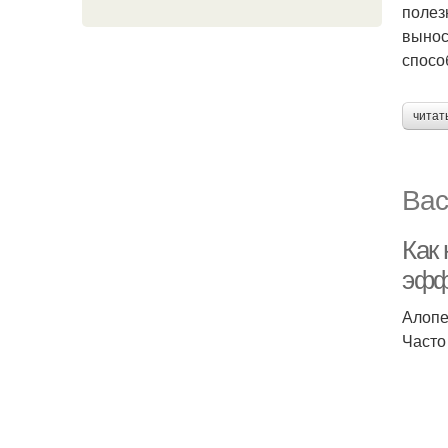
полез
вынос
спосо
читат
Вас
Как
эфф
Алопе
Часто