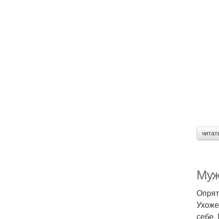
читат
Мужс
Опрят
Ухоже
себе.