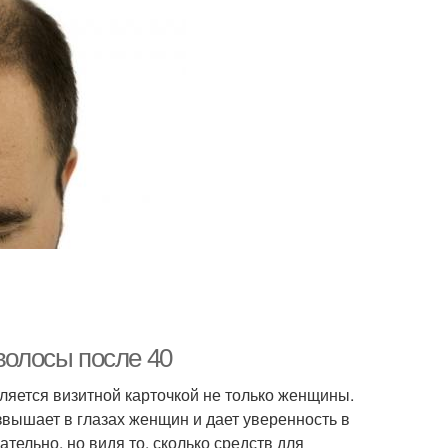
волосы после 40
яется визитной карточкой не только женщины.
звышает в глазах женщин и дает уверенность в
тельно, но видя то, сколько средств для