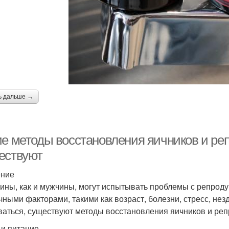
ь дальше →
ие методы восстановления яичников и р
ествуют
ение
ны, как и мужчины, могут испытывать проблемы с репродук
чными факторами, такими как возраст, болезни, стресс, нез
ваться, существуют методы восстановления яичников и ре
 и питание