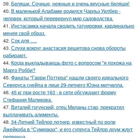
39.
Беляши. Сочные, нежные и очень вкусные беляши!
40.
В маленькой Алабаме родился Чарльз Уилбер -
человек, который перевернул мир садоводства.
41.
Инстасамка начала сводить татуировки, кардинально
меняя свой образ.
42.
Сок для ….
43.
Слухи вокруг анастасия решетова снова обороты
набирают.
44.
Когда выкладываешь фото с вопросом "я похожа на
Марго Робби?
45.
Фанаты "Гарри Поттера" нашли своего идеального
Северуса снейпа в лице 29-летнего Юэна митчелла.
46.
45 кг при росте 163 - в сети обсуждают форму
Стефания Маликова.
47.
Виталий гогунский, отец Миланы стар, прекратил
выплачивать алименты.
48.
34-Летний Тейлор лотнер, известный по роли
Джейкоба в "Сумерках", и его супруга Тейлор доум ждут
первенца.