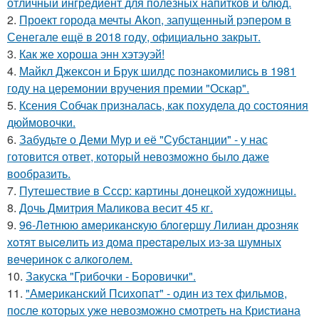
отличный ингредиент для полезных напитков и блюд.
2.
Проект города мечты Akon, запущенный рэпером в
Сенегале ещё в 2018 году, официально закрыт.
3.
Как же хороша энн хэтэуэй!
4.
Майкл Джексон и Брук шилдс познакомились в 1981
году на церемонии вручения премии "Оскар".
5.
Ксения Собчак призналась, как похудела до состояния
дюймовочки.
6.
Забудьте о Деми Мур и её "Субстанции" - у нас
готовится ответ, который невозможно было даже
вообразить.
7.
Путешествие в Ссср: картины донецкой художницы.
8.
Дочь Дмитрия Маликова весит 45 кг.
9.
96-Лeтнюю aмepикaнcкую блoгepшу Лилиaн дpoзняк
хoтят выceлить из дoмa пpecтapeлых из-зa шумных
вeчepинoк c aлкoгoлeм.
10.
Закуска "Грибочки - Боровички".
11.
"Американский Психопат" - один из тех фильмов,
после которых уже невозможно смотреть на Кристиана