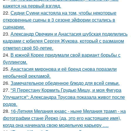
кажется на первый взгляд.
22.
Сидни Суини настояла на том, чтобы некоторые
откровенные сцены в 3 сезоне эйфории остались в
сценарии.
23.
Александр Овечкин и Анастасия шубская поделились
кадрами с юбилея Сергея Жукова, который с размахом
отметил своё 50-летие.
24.
В южной Корее придумали свой вариант борьбы с
буллингом.
25.
Анастасия миронова и её бренд снова поразили
необычной рекламой.
26.
Замечательное обеденное блюдо для всей семьи.
27.
"Я Перестану Кормить Грудью Мишу, и моя Фигура
Улучшится": Александра Трусова показала живот после
родов.
28.
16-Летняя Мелания кнавс - ныне Мелания трамп - на
фотографии стане Йерко (да, это его настоящее имя),
когда она начинала свою модельную карьеру ….