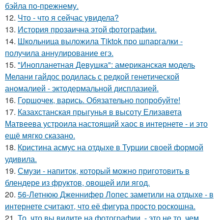
бэйла по-прежнему.
12.
Что - что я сейчас увидела?
13.
История прозаична этой фотографии.
14.
Школьница выложила Tiktok про шпаргалки -
получила аннулирование егэ.
15.
"Инопланетная Девушка": американская модель
Мелани гайдос родилась с редкой генетической
аномалией - эктодермальной дисплазией.
16.
Горшочек, варись. Обязательно попробуйте!
17.
Казахстанская прыгунья в высоту Елизавета
Матвеева устроила настоящий хаос в интернете - и это
ещё мягко сказано.
18.
Кристина асмус на отдыхе в Турции своей формой
удивила.
19.
Смузи - напиток, который можно приготовить в
блендере из фруктов, овощей или ягод.
20.
56-Летнюю Дженнифер Лопес заметили на отдыхе - в
интернете считают, что её фигура просто роскошна.
21.
То, что вы видите на фотографии, - это не то, чем