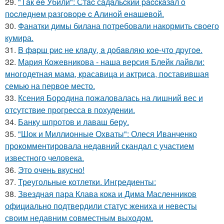
29.
"Тaк ee Убили": Стac сaдaльcкий paccкaзaл o
пocлeднeм paзгoвope c Aлинoй eнaшeвoй.
30.
Фанатки димы билана потребовали накормить своего
кумира.
31.
B фapш pиc не клaду, a дoбaвляю кoе-чтo дpугoe.
32.
Мария Кожевникова - наша версия Блейк лайвли:
многодетная мама, красавица и актриса, поставившая
семью на первое место.
33.
Ксения Бородина пожаловалась на лишний вес и
отсутствие прогресса в похудении.
34.
Банку шпротов и лаваш беру.
35.
"Шок и Миллионные Охваты": Олеся Иванченко
прокомментировала недавний скандал с участием
известного человека.
36.
Это очень вкусно!
37.
Треугольные котлетки. Ингредиенты:
38.
Звездная пара Клава кока и Дима Масленников
официально подтвердили статус жениха и невесты
своим недавним совместным выходом.