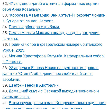
32.
47 лет, двое детей и отличная форма - как держит
себя Анна Ковальчук.
33.
"Королева Авангарда: Энн Хэтэуэй Покоряет Лондон
в Кутюре от Iris Van Herpen".
34.
Паста карбонара с грибами.
35.
Семья Аллы и Максима празднует день рождения
Галкина.
36.
Приянка чопра в февральском номере британского
Vogue, 2023.
37.
Могила Христофора Колумба, Кафедральныи собор
в Севилье.
38.
22 апреля в Fitness House на пулковском прошло
занятие "Степ+", объединившее любителей степ -
аэробики.
39.
Цветок - венок в Австралии.
40.
Домашний смузи с Овсянкой выходит экономно и
очень полезно.
41.
В том случае, если в вашей тарелке только один цвет
- организм недополучает важные витамины.