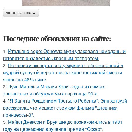
читать дальше →
Последние обновления на сайте:
1.
Итальяно веро: Орнелла мути упаковала чемоданы и
готовится обзавестись красным паспортом.
2.
По словам эксперта воз, у мужчин с образованной и
мудрой супругой вероятность скоропостижной смерти
якобы на 46% ниже.
3.
Луис Мигель и Мэрайя Кэри - одна из самых
элегантных и обсуждаемых пар конца 90-х.
4.
"Я Занята Рождением Третьего Ребенка": Энн хэтэуэй
рассказала, что мешает съемкам фильма "дневники
принцессы-3".
5.
Майкл Джексон и Брук шилдс познакомились в 1981
году на церемонии вручения премии "Оскар".