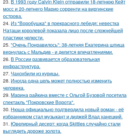
23.
В 1993 году Calvin Klein отправили 18-летнюю Кейт
мосс и 20-летнего Марио сорренти на виргинские
острова.
24.
Из "Воробушка" в прекрасного лебедя: невестка
Наташи королевой показала лицо после сложнейшей
пластики челюсти.
25.
"Очень Понравилось": 38-летняя Екатерина шпица
вернулась с Мальдив - и делится впечатлениями.
26.
В России развивается образовательная
инфраструктура.
27.
Чахохбили из курицы.
28.
Иногда одна цель может полностью изменить
человека.
29.
Марина райкина вместе с Ольгой Бузовой посетила
спектакль "Покровские Ворота".
30.
Нюша официально подтвердила новый роман - её
избранником стал музыкант и диджей Влад ханецкий.
31.
Ювелирный десерт: когда Skittles случайно стали
выглядеть дороже золота.