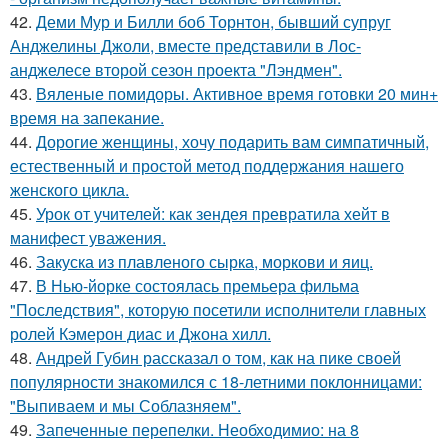
42.
Деми Мур и Билли боб Торнтон, бывший супруг
Анджелины Джоли, вместе представили в Лос-
анджелесе второй сезон проекта "Лэндмен".
43.
Вяленые помидоры. Активное время готовки 20 мин+
время на запекание.
44.
Дорогие женщины, хочу подарить вам симпатичный,
естественный и простой метод поддержания нашего
женского цикла.
45.
Урок от учителей: как зендея превратила хейт в
манифест уважения.
46.
Закуска из плавленого сырка, моркови и яиц.
47.
В Нью-йорке состоялась премьера фильма
"Последствия", которую посетили исполнители главных
ролей Кэмерон диас и Джона хилл.
48.
Андрей Губин рассказал о том, как на пике своей
популярности знакомился с 18-летними поклонницами:
"Выпиваем и мы Соблазняем".
49.
Запеченные перепелки. Необходимио: на 8