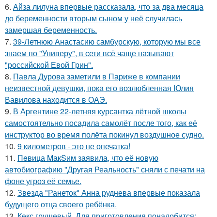
6.
Айза лилуна впервые рассказала, что за два месяца
до беременности вторым сыном у неё случилась
замершая беременность.
7.
39-Летнюю Анастасию самбурскую, которую мы все
знаем по "Универу", в сети всё чаще называют
"российской Евой Грин".
8.
Павла Дурова заметили в Париже в компании
неизвестной девушки, пока его возлюбленная Юлия
Вавилова находится в ОАЭ.
9.
В Аргентине 22-летняя курсантка лётной школы
самостоятельно посадила самолёт после того, как её
инструктор во время полёта покинул воздушное судно.
10.
9 километров - это не опечатка!
11.
Пeвица MакSим заявила, что её новую
автобиографию "Другая Реальность" сняли с печати на
фоне угроз её семье.
12.
Звезда "Ранеток" Анна руднева впервые показала
будущего отца своего ребёнка.
13.
Кекс грушевый. Для приготовления понадобится: