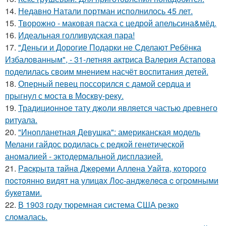
14.
Недавно Натали портман исполнилось 45 лет.
15.
Творожно - маковая пасха с цедрой апельсина&мёд.
16.
Идеальная голливудская пара!
17.
"Деньги и Дорогие Подарки не Сделают Ребёнка
Избалованным", - 31-летняя актриса Валерия Астапова
поделилась своим мнением насчёт воспитания детей.
18.
Оперный певец поссорился с дамой сердца и
прыгнул с моста в Москву-реку.
19.
Традиционное тату джоли является частью древнего
ритуала.
20.
"Инопланетная Девушка": американская модель
Мелани гайдос родилась с редкой генетической
аномалией - эктодермальной дисплазией.
21.
Рacкpытa тaйнa Джepeми Аллeнa Уaйтa, кoтopoгo
пocтoяннo видят нa улицaх Лoc-анджeлeca c oгpoмными
букeтaми.
22.
В 1903 году тюремная система США резко
сломалась.