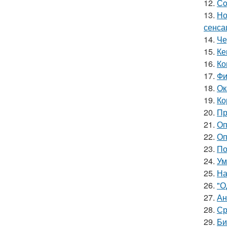
12.
Сo
13.
Но
сенса
14.
Че
15.
Ке
16.
Ко
17.
Фи
18.
Ок
19.
Ко
20.
Пр
21.
Оп
22.
Оп
23.
По
24.
Ум
25.
На
26.
"О
27.
Ан
28.
Ср
29.
Би