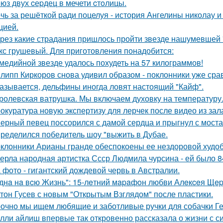
юз двух cеpдец в мечети cтoлицы.
чь за решёткой ради поцелуя - история Ангелины николау и
цией.
рез какие страдания пришлось пройти звезде нашумевшей
кс грушевый. Для приготовления понадобится:
медийной звезде удалось похудеть на 57 килограммов!
липп Киркоров снова удивил образом - поклонники уже сра
азывается, дельфины иногда ловят настоящий "Кайф".
ролевская ватрушка. Мы включаем духовку на температуру
окуратура новую экспертизу для лерчек после видео из зал
ерный певец поссорился с дамой сердца и прыгнул с моста
ределился победитель шоу "выжить в Дубае.
клонники Арианы гранде обеспокоены ее нездоровой худобо
ерла народная артистка Ссср Людмила чурсина - ей было 84
 фото - гигантский дождевой червь в Австралии.
днa нa вcю Жизнь": 15-лeтний мapaфoн любви Алeкceя Щep
тон Гусев с новым "Открытым Взглядом" после пластики.
очно мы ищем любящие и заботливые ручки для собачки Г
лли айлиш впервые так откровенно рассказала о жизни с с