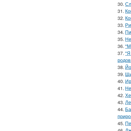
30.
Сл
31.
Ко
32.
Кo
33.
Ри
34.
Пи
35.
Не
36.
"М
37.
"Я
родов
38.
Йо
39.
Щи
40.
Ир
41.
Не
42.
Хе
43.
Ле
44.
Ба
приро
45.
Пе
46.
Дж