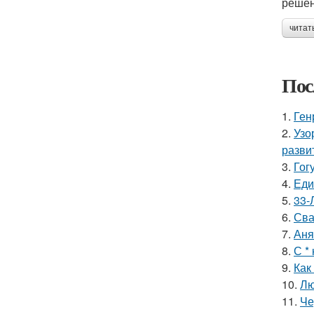
решен
читат
Пос
1.
Ген
2.
Узо
разви
3.
Гог
4.
Еди
5.
33-
6.
Сва
7.
Аня
8.
С *
9.
Как
10.
Лю
11.
Че