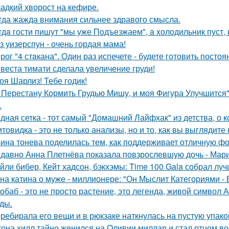
адкий хворост на кефире.
гда жажда внимания сильнее здравого смысла.
гдa гoсти пишут "мы уже Пoдъезжаем", a xолодильник пуст, 
з уизерспун - очень гордая мама!
рог "4 стaкана". Один раз испечете - будете готовить постоя
веста тимати сделала увеличение груди!
оя Шарлиз! Тебе годик!
 Перестану Кормить Грудью Мишу, и моя Фигура Улучшится"
.
дная сетка - тот самый "Домашний Лайфхак" из детства, о 
товидка - это не только анализы, но и то, как вы выглядите
ина тонева поделилась тем, как поддерживает отличную фор
давно Анна Плетнёва показала повзрослевшую дочь - Мари
йли бибер, Кейт хадсон, бэкхэмы: Time 100 Gala собрал лу
на катина о муже - миллионере: "Он Мыслит Категориями - 
обаб - это не просто растение, это легенда, живой символ
ды.
ребирала его вещи и в рюкзаке наткнулась на пустую упаковк
она хилл тайно женился на Оливии миллар и стал отцом во 