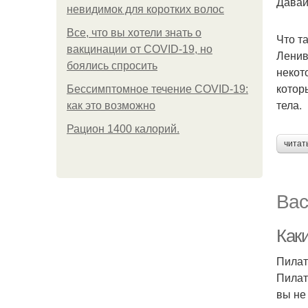
Давай
невидимок для коротких волос
Все, что вы хотели знать о
Что т
вакцинации от COVID-19, но
Ленив
боялись спросить
некот
котор
Бессимптомное течение COVID-19:
тела.
как это возможно
Рацион 1400 калорий.
читат
Вас
Как
Пилат
Пилат
вы не