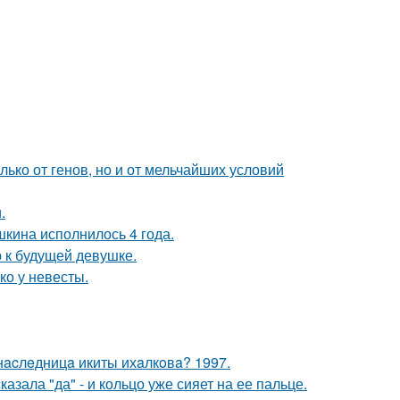
ько от генов, но и от мельчайших условий
.
кина исполнилось 4 года.
 к будущей девушке.
ко у невесты.
нacлeдницa икиты ихaлкoвa? 1997.
зала "да" - и кольцо уже сияет на ее пальце.