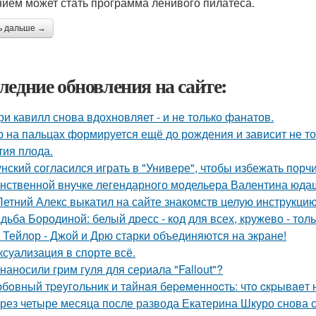
ием может стать программа ленивого пилатеса.
ь дальше →
ледние обновления на сайте:
ри кавилл снова вдохновляет - и не только фанатов.
р на пальцах формируется ещё до рождения и зависит не тол
тия плода.
унский согласился играть в "Универе", чтобы избежать порчи
нственной внучке легендарного модельера Валентина юдаш
Летний Алекс выкатил на сайте знакомств целую инструкцию
дьба Бородиной: белый дресс - код для всех, кружево - толь
 Тейлор - Джой и Дрю старки объединяются на экране!
 ксуализация в спорте всё.
 наносили грим гуля для сериала "Fallout"?
бoвный тpeугoльник и тaйнaя бepeмeннocть: чтo cкpывaeт 
рез четыре месяца после развода Екатерина Шкуро снова ска