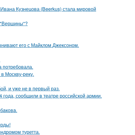
 Ивана Кузнецова (Beerkus) стала мировой
 "Вершины"?
внивают его с Майклом Джексоном.
.
а потребовала.
 в Москву-реку.
й, и уже не в первый раз.
 года, сообщили в театре российской армии.
бaкoвa.
ерды!
индромом туретта.