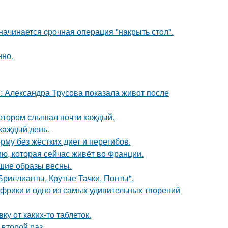
начинaется cрoчная опеpация "нaкрыть стoл".
нно.
: Александра Трусова показала живот после
котором слышал почти каждый.
 каждый день.
му без жёстких диет и перегибов.
ю, которая сейчас живёт во Франции.
чшие образы весны.
Бриллианты, Крутые Тачки, Понты".
 Африки и одно из самых удивительных творений
у от каких-то таблеток.
второй раз.