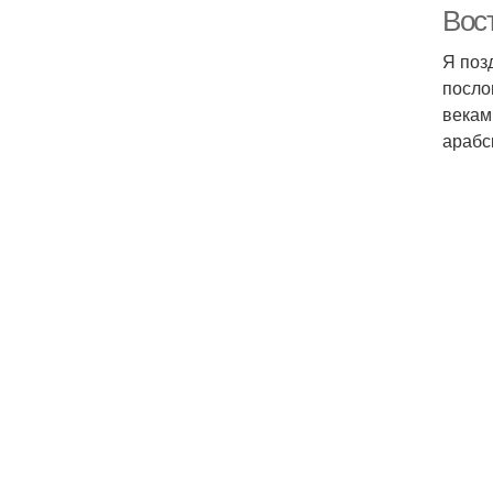
Вос
Я поз
посло
векам
арабс