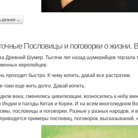
ь дальше →
точные Пословицы и поговорки о жизни. 
ва Древний Шумер. Тысячи лет назад шумерийцев терзала т
менных европейцев:
нь проходит быстро. К чему копить, давай все растратим.
се-таки еще жить долго. Давай копить.
дили века, сменялись цивилизации, возносились к небу ми
 Индии и пагоды Китая и Кореи. И на всем многолюдном Во
змы, пословицы и поговорки. Разные у разных народов, и 
приводятся примеры пословиц, поговорок, высказываний, 