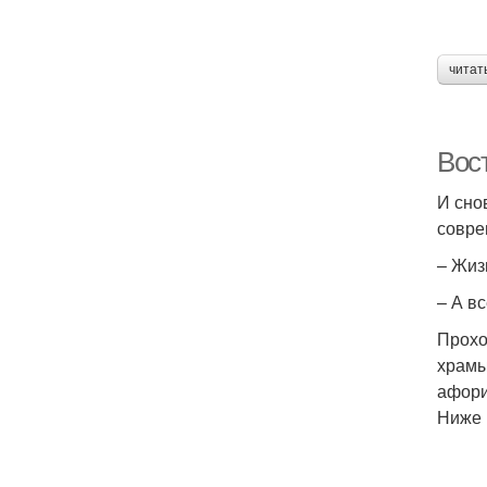
читат
Вос
И сно
совре
– Жиз
– А в
Прохо
храмы
афори
Ниже 