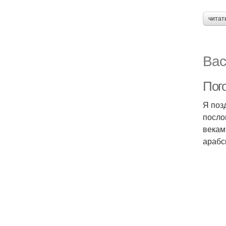
читат
Вас
Пог
Я поз
посло
векам
арабс