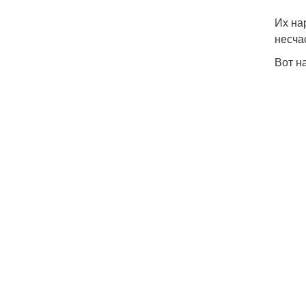
Их на
несча
Вот н