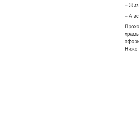
– Жиз
– А в
Прохо
храмы
афори
Ниже 