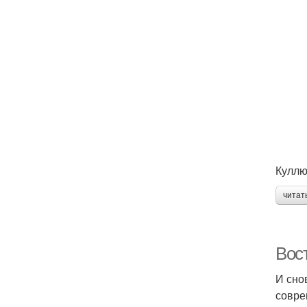
Куллю
читат
Вос
И сно
совре