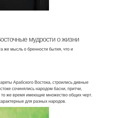
Восточные мудрости о жизни
а же мысль о бренности бытия, что и
нареты Арабского Востока, строились дивные
стоке сочинялись народом басни, притчи,
в то же время имеющие множество общих черт.
характерные для разных народов.