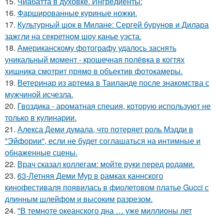
15.
Чиабатта в духовке. Ингредиенты:
16.
Фаршированные куриные ножки.
17.
Культурный шок в Милане: Сергей бурунов и Дилара
зажгли на секретном шоу канье уэста.
18.
Американскому фотографу удалось заснять
уникальный момент - крошечная полёвка в когтях
хищника смотрит прямо в объектив фотокамеры.
19.
Ветеринар из артема в Таиланде после знакомства с
мужчиной исчезла.
20.
Гвоздика - ароматная специя, которую используют не
только в кулинарии.
21.
Алекса Деми думала, что потеряет роль Мэдди в
"Эйфории", если не будет соглашаться на интимные и
обнаженные сцены.
22.
Врач сказал коллегам: мойте руки перед родами.
23.
63-Летняя Деми Мур в рамках каннского
кинофестиваля появилась в фиолетовом платье Gucci с
длинным шлейфом и высоким разрезом.
24.
"В темноте океанского дна … уже миллионы лет