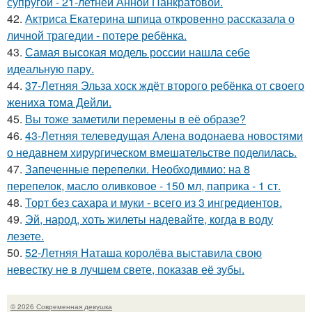
супругой - 21-летней Анной Панкратовой.
42.
Актриса Екатерина шпица откровенно рассказала о
личной трагедии - потере ребёнка.
43.
Самая высокая модель россии нашла себе
идеальную пару.
44.
37-Летняя Эльза хоск ждёт второго ребёнка от своего
жениха тома Дейли.
45.
Вы тоже заметили перемены в её образе?
46.
43-Летняя телеведущая Алена водонаева новостями
о недавнем хирургическом вмешательстве поделилась.
47.
Запеченные перепелки. Необходимио: на 8
перепелок, масло оливковое - 150 мл, паприка - 1 ст.
48.
Торт без сахара и муки - всего из 3 ингредиентов.
49.
Эй, народ, хоть жилеты надевайте, когда в воду
лезете.
50.
52-Летняя Наташа королёва выставила свою
невестку не в лучшем свете, показав её зубы.
© 2026 Современная девушка