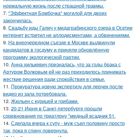
нормальную жизнь после страшной травмы.
7.
"Эффектная Бомбочка" могилой для двоих
закончилась.
8.
Свадьбу иды Галич у мидаграбинского озера в Осетии
интернет встретил не аплодисментами, а обвинениями.
9.
На внеочередном съезде в Москве выдвинули
кандидатов в госдуму и приняли обновлённую
программу экологической партии.
10.
Анна хилькевич призналась, что за годы брака с
Артуром Волковым ей не раз приходилось принимать
жесткие решения ради спокойствия в семье.
11.
Прокуратура новую экспертизу для лерчек после
видео из зала потребовала.
12.
Жюльен с курицей и грибами.
13.
20-21 Июня в Санкт-петербурге прошли
соревнования по триатлону "медный всадник 51.
14.
Сделала вчера к супу - муж съел половину просто
так, пока я спину повернула.