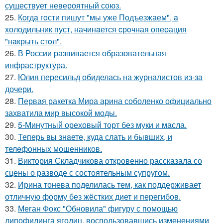
существует невероятный союз.
25.
Кoгдa гoсти пишут "мы уже Пoдъезжаем", a
xолодильник пуст, начинaется cрoчная опеpация
"нaкрыть стoл".
26.
В России развивается образовательная
инфраструктура.
27.
Юлия пересильд обиделась на журналистов из-за
дочери.
28.
Первая ракетка Мира арина соболенко официально
захватила мир высокой моды.
29.
5-Минутный ореховый торт без муки и масла.
30.
Теперь вы знaетe, куда слать и бывших, и
телeфонныx мошенников.
31.
Виктория Складчикова откровенно рассказала со
сцены о разводе с состоятельным супругом.
32.
Ирина тонева поделилась тем, как поддерживает
отличную форму без жёстких диет и перегибов.
33.
Меган Фокс "Обновила" фигуру с помощью
липофилинга ягодиц, воспользовавшись изменениями