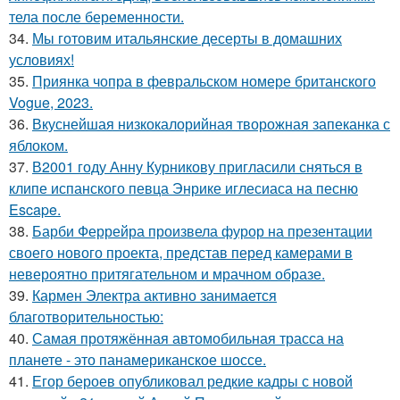
тела после беременности.
34.
Мы готовим итальянские десерты в домашних
условиях!
35.
Приянка чопра в февральском номере британского
Vogue, 2023.
36.
Вкуснейшая низкокалорийная творожная запеканка с
яблоком.
37.
В2001 году Анну Курникову пригласили сняться в
клипе испанского певца Энрике иглесиаса на песню
Escape.
38.
Барби Феррейра произвела фурор на презентации
своего нового проекта, представ перед камерами в
невероятно притягательном и мрачном образе.
39.
Кармен Электра активно занимается
благотворительностью:
40.
Самая протяжённая автомобильная трасса на
планете - это панамериканское шоссе.
41.
Егор бероев опубликовал редкие кадры с новой