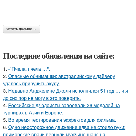
читать дальше →
Последние обновления на сайте:
1.
-"Пчела, пчела …".
2.
Опасные обнимашки: австралийскому дайверу
удалось приручить акулу.
3.
Недавно Анджелине Джоли исполнился 51 год … и я
до сих пор не могу в это поверить.
4.
Российские дзюдоисты завоевали 26 медалей на
турнирах в Азии и Европе.
5.
Во время тестирования эффектов для фильма.
6.
Одно неосторожное движение едва не стоило руки:
приморские врачи вернули мужчине шанс на