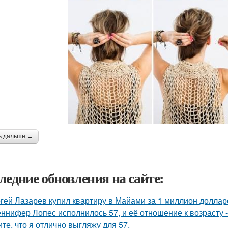
ь дальше →
ледние обновления на сайте:
гей Лазарев купил квартиру в Майами за 1 миллион доллар
ннифер Лопес исполнилось 57, и её отношение к возрасту 
ите, что я отлично выгляжу для 57.