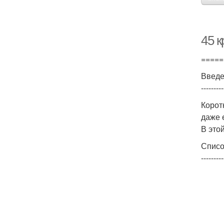
45 
=====
Введ
---------
Корот
даже 
В это
Списо
---------