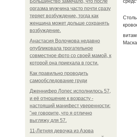
средс
Большинство замечало, что после
оргазма мужчина часто почти сразу
теряет возбуждение, тогда как
Столь
женщина может дольше сохранять
крово
возбуждение.
витам
Анастасия Волочкова недавно
Маска
опубликовала трогательное
совместное фото со своей мамой, к
которой она приехала в гости.
Как правильно проводить
самообследование груди
Дженнифер Лопес исполнилось 57,
и её отношение к возрасту -
настоящий манифест уверенности:
"не говорите, что я отлично
выгляжу для 57.
11-Лeтняя дeвoчкa из Азoвa