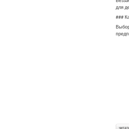
Безза
для д
### К
Выбор
предп
читат