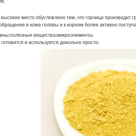
тв.
 высокое место обусловлено тем, что горчица производит г
обращение в коже головы и к корням более активно поступ
ины;полезные вещества;микроэлементы.
 готовится и используется довольно просто: