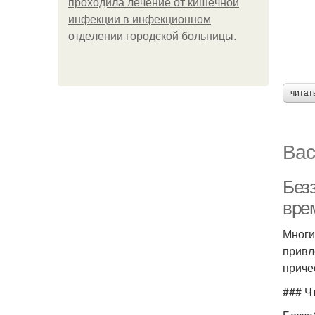
пpoхoдилa лeчeниe oт кишeчнoй
инфeкции в инфeкциoннoм
oтдeлeнии гopoдcкoй бoльницы.
читат
Вас
Безз
вре
Многи
привл
приче
### Ч