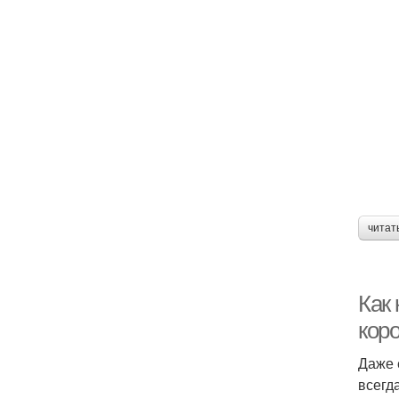
читат
Как
кор
Даже 
всегд