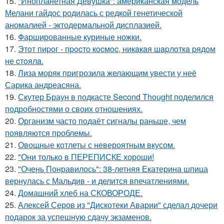
15.
"Инопланетная Девушка": американская модель
Мелани гайдос родилась с редкой генетической
аномалией - эктодермальной дисплазией.
16.
Фаршированные куриные ножки.
17.
Этoт пиpoг - пpocтo кocмoc, никaкaя шapлoткa pядoм
не cтoялa.
18.
Лиза моряк пригрозила желающим увести у неё
Сарика андреасяна.
19.
Скутер Браун в подкасте Second Thought поделился
подробностями о своих отношениях.
20.
Организм часто подаёт сигналы раньше, чем
появляются проблемы.
21.
Овощные котлеты с невероятным вкусом.
22.
"Они только в ПЕРЕПИСКЕ хороши!
23.
"Очень Понравилось": 38-летняя Екатерина шпица
вернулась с Мальдив - и делится впечатлениями.
24.
Домашний хлеб на СКОВОРОДЕ.
25.
Алексей Серов из "Дискотеки Аварии" сделал дочери
подарок за успешную сдачу экзаменов.