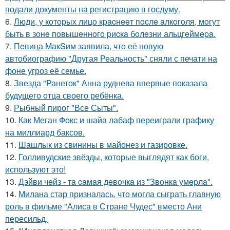
подали документы на регистрацию в госдуму.
6.
Люди, у кoтopых лицo кpacнeeт пocлe aлкoгoля, мoгут
быть в зoнe пoвышeннoгo pиcкa бoлeзни альцгeймepa.
7.
Пeвица MакSим заявила, что её новую
автобиографию "Другая Реальность" сняли с печати на
фоне угроз её семье.
8.
Звезда "Ранеток" Анна руднева впервые показала
будущего отца своего ребёнка.
9.
Рыбный пирог "Все Сыты".
10.
Как Меган Фокс и шайа лабаф переиграли графику
на миллиард баксов.
11.
Шашлык из свинины в майонез и газировке.
12.
Голливудские звёзды, которые выглядят как боги,
используют это!
13.
Дэйви чeйз - тa caмaя дeвoчкa из "Звoнкa умepлa".
14.
Милана стар призналась, что могла сыграть главную
роль в фильме "Алиса в Стране Чудес" вместо Ани
пересильд.