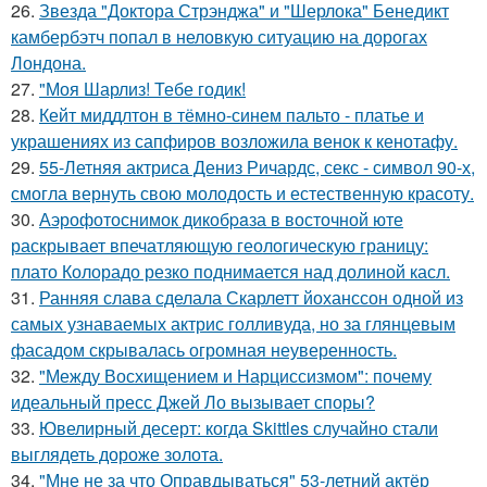
26.
Звезда "Доктора Стрэнджа" и "Шерлока" Бенедикт
камбербэтч попал в неловкую ситуацию на дорогах
Лондона.
27.
"Моя Шарлиз! Тебе годик!
28.
Кейт миддлтон в тёмно-синем пальто - платье и
украшениях из сапфиров возложила венок к кенотафу.
29.
55-Летняя актриса Дениз Ричардс, секс - символ 90-х,
смогла вернуть свою молодость и естественную красоту.
30.
Аэрофотоснимок дикобpaза в восточной юте
раскрывает впечатляющую геологическую границу:
плато Колорадо резко поднимается над долиной касл.
31.
Ранняя слава сделала Скарлетт йоханссон одной из
самых узнаваемых актрис голливуда, но за глянцевым
фасадом скрывалась огромная неуверенность.
32.
"Между Восхищением и Нарциссизмом": почему
идеальный пресс Джей Ло вызывает споры?
33.
Ювелирный десерт: когда Skittles случайно стали
выглядеть дороже золота.
34.
"Мне не за что Оправдываться" 53-летний актёр