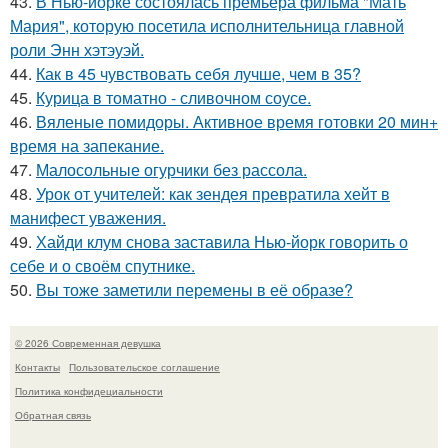
43.
В Нью-йорке состоялась премьера фильма "Мать
Мария", которую посетила исполнительница главной
роли Энн хэтэуэй.
44.
Как в 45 чувствовать себя лучше, чем в 35?
45.
Курица в томатно - сливочном соусе.
46.
Вяленые помидоры. Активное время готовки 20 мин+
время на запекание.
47.
Малосольные огурчики без рассола.
48.
Урок от учителей: как зендея превратила хейт в
манифест уважения.
49.
Хайди клум снова заставила Нью-йорк говорить о
себе и о своём спутнике.
50.
Вы тоже заметили перемены в её образе?
© 2026 Современная девушка
Контакты
Пользовательское соглашение
Политика конфидециальности
Обратная связь