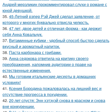
Андрей мерзликин прокомментировал слухи о романе с
юной девушкой.
35.
45-Летний рэпер Рэй Джей сделал заявление, от
которого у многих буквально отвисла челюсть.
36.
47 лет, двое детей и отличная форма - как держит
себя Анна Ковальчук.
37.
Витаминные кубики - удобный способ быстро сделать
вкусный и ароматный напиток.
38.
Паста карбонара с грибами.
39.
Анна седокова ответила на критику своего
преображения, напомнив аудитории о праве на
естественные изменения.
40.
Мы готовим итальянские десерты в домашних
условиях!
41.
Ксения Бородина пожаловалась на лишний вес и
отсутствие прогресса в похудении.
42.
20 лет спустя: Энн хэтэуэй снова в красном и снова
вне конкуренции.