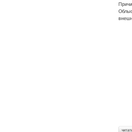
Причи
Облыс
внешн
читат