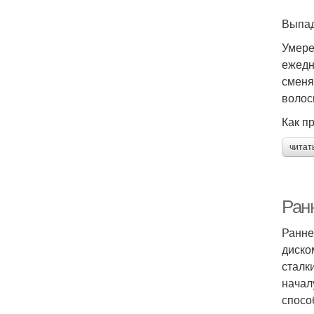
Выпад
Умере
ежедн
сменя
волос
Как п
читат
Ран
Ранне
диско
сталк
начал
спосо