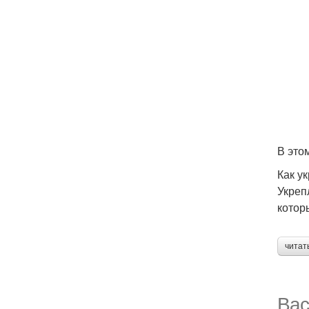
В это
Как у
Укреп
котор
читат
Вас