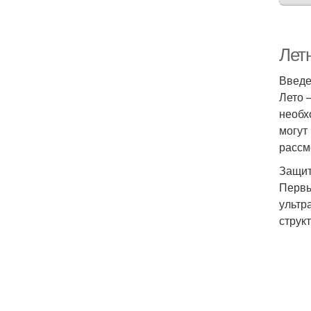
Летн
Введ
Лето 
необх
могут
рассм
Защит
Первы
ультр
струк