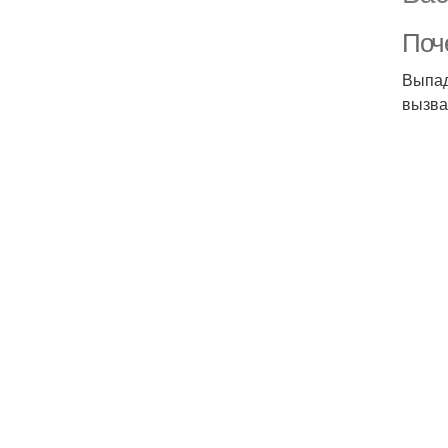
Поч
Выпад
вызва