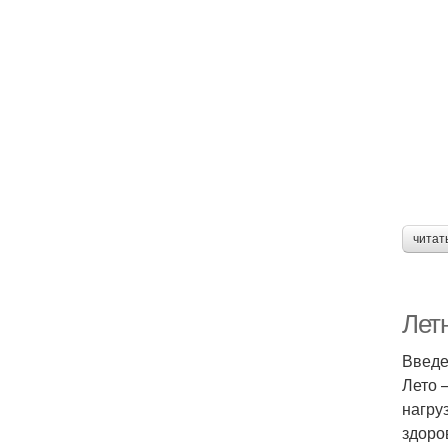
читат
Лет
Введ
Лето 
нагру
здоро