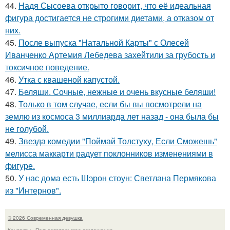
44.
Надя Сысоева открыто говорит, что её идеальная
фигура достигается не строгими диетами, а отказом от
них.
45.
После выпуска "Натальной Карты" с Олесей
Иванченко Артемия Лебедева захейтили за грубость и
токсичное поведение.
46.
Утка с квашеной капустой.
47.
Беляши. Сочные, нежные и очень вкусные беляши!
48.
Только в том случае, если бы вы посмотрели на
землю из космоса 3 миллиарда лет назад - она была бы
не голубой.
49.
Звезда комедии "Поймай Толстуху, Если Сможешь"
мелисса маккарти радует поклонников изменениями в
фигуре.
50.
У нас дома есть Шэрон стоун: Светлана Пермякова
из "Интернов".
© 2026 Современная девушка