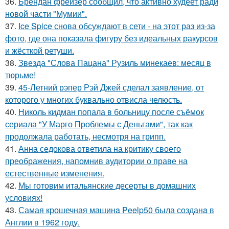
36.
Брендан фрейзер сообщил, что активно худеет ради
новой части "Мумии".
37.
Ice Spice снова обсуждают в сети - на этот раз из-за
фото, где она показала фигуру без идеальных ракурсов
и жёсткой ретуши.
38.
Звезда "Слова Пацана" Рузиль минекаев: месяц в
тюрьме!
39.
45-Летний рэпер Рэй Джей сделал заявление, от
которого у многих буквально отвисла челюсть.
40.
Николь кидман попала в больницу после съёмок
сериала "У Марго Проблемы с Деньгами", так как
продолжала работать, несмотря на грипп.
41.
Анна седокова ответила на критику своего
преображения, напомнив аудитории о праве на
естественные изменения.
42.
Мы готовим итальянские десерты в домашних
условиях!
43.
Самая крошечная машинa Peelp50 была созданa в
Англии в 1962 году.