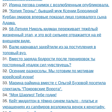
27.
Ирина пегова снимок с возлюбленным опубликовала.
28.
"Копия Теоны": бывший муж Ксении Бородиной
Курбан омаров впервые показал лицо годовалого сына
Адама.
29.
58-Летняя Николь кидман переживает тяжёлый
жизненный этап, и это всё сильнее отражается на её
внешнем виде.
30.
Валю карнавал захейтили из-за поступления в
топовый вуз.
31.
Вместо заряда бодрости после тренировок ты
постоянный упадок сил чувствуешь?
32.
Осенние разносолы. Мы готовим по мотивам
корейской кухни!
33.
Марина райкина вместе с Ольгой Бузовой посетила
спектакль "Покровские Ворота".
34.
"Моя Шарлиз! Тебе годик!
35.
Кейт миддлтон в тёмно-синем пальто - платье и
украшениях из сапфиров возложила венок к кенотафу.