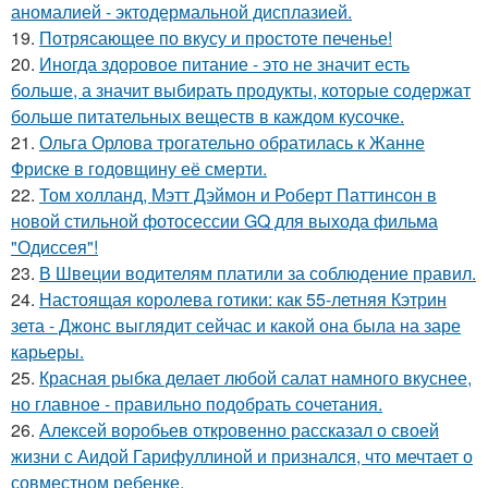
аномалией - эктодермальной дисплазией.
19.
Потрясающее по вкусу и простоте печенье!
20.
Иногда здоровое питание - это не значит есть
больше, а значит выбирать продукты, которые содержат
больше питательных веществ в каждом кусочке.
21.
Ольга Орлова трогательно обратилась к Жанне
Фриске в годовщину её смерти.
22.
Том холланд, Мэтт Дэймон и Роберт Паттинсон в
новой стильной фотосессии GQ для выхода фильма
"Одиссея"!
23.
В Швеции водителям платили за соблюдение правил.
24.
Настоящая королева готики: как 55-летняя Кэтрин
зета - Джонс выглядит сейчас и какой она была на заре
карьеры.
25.
Красная рыбка делает любой салат намного вкуснее,
но главное - правильно подобрать сочетания.
26.
Алексей воробьев откровенно рассказал о своей
жизни с Аидой Гарифуллиной и признался, что мечтает о
совместном ребенке.