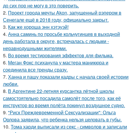
до сих пор не могу в это поверить.
2.
Проект города мечты Akon, запущенный рэпером в
Сенегале ещё в 2018 году, официально закрыт.
3.
Как же хороша энн хэтэуэй!
4.
Анна саминь по просьбе кольчугинцев в выходной
день работала в округе, встречалась с людьми -
неравнодушными жителями.
5.
Во время тестирования эффектов для фильма.
6.
Меган Фокс психанула у мастера маникюра и
соединила все тренды сразу.
7.
Ханна и пашу показали кадры с начала своей истории
любви.
8.
В Аргентине 22-летняя курсантка лётной школы
самостоятельно посадила самолёт после того, как её
инструктор во время полёта покинул воздушное судно.
9.
"Риск Преждевременной Сексуализации": Ольга
Орлова заявила, что ребенка нельзя целовать в губы.
10.
Тома харди выписали из секс - символов и записали