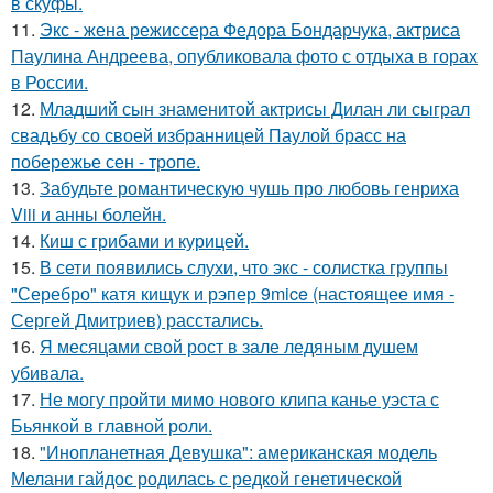
в скуфы.
11.
Экс - жена режиссера Федора Бондарчука, актриса
Паулина Андреева, опубликовала фото с отдыха в горах
в России.
12.
Младший сын знаменитой актрисы Дилан ли сыграл
свадьбу со своей избранницей Паулой брасс на
побережье сен - тропе.
13.
Забудьте романтическую чушь про любовь генриха
Viii и анны болейн.
14.
Киш с грибами и курицей.
15.
В сети появились слухи, что экс - солистка группы
"Серебро" катя кищук и рэпер 9mice (настоящее имя -
Сергей Дмитриев) расстались.
16.
Я месяцами свой рост в зале ледяным душем
убивала.
17.
Не могу пройти мимо нового клипа канье уэста с
Бьянкой в главной роли.
18.
"Инопланетная Девушка": американская модель
Мелани гайдос родилась с редкой генетической