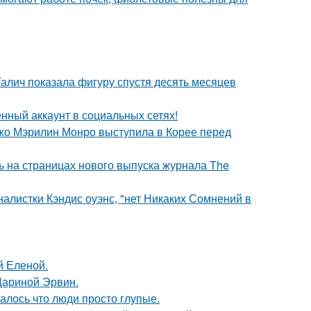
Галич показала фигуру спустя десять месяцев
нный аккаунт в социальных сетях!
жо Мэрилин Монро выступила в Корее перед
ь на страницах нового выпуска журнала The
алистки Кэндис оуэнс, "нет Никаких Сомнений в
й Еленой.
Дариной Эрвин.
алось что люди просто глупые.