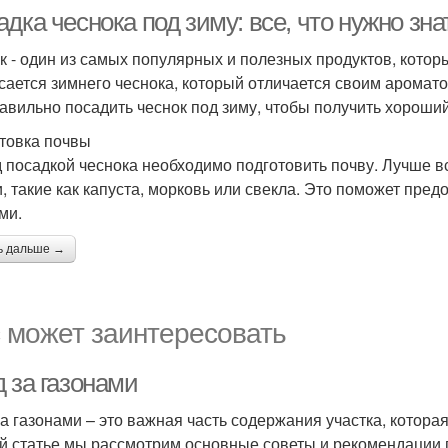
адка чеснока под зиму: все, что нужно з
к - один из самых популярных и полезных продуктов, кото
асается зимнего чеснока, который отличается своим аромато
равильно посадить чеснок под зиму, чтобы получить хороши
товка почвы
 посадкой чеснока необходимо подготовить почву. Лучше в
, такие как капуста, морковь или свекла. Это поможет пре
ми.
ь дальше →
 может заинтересовать
 за газонами
за газонами – это важная часть содержания участка, котора
й статье мы рассмотрим основные советы и рекомендации п