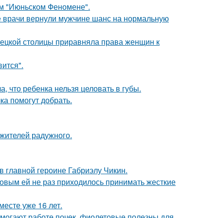
ом "Июньском Феномене".
е врачи вернули мужчине шанс на нормальную
мецкой столицы приравняла права женщин к
вится".
 что ребенка нельзя целовать в губы.
ка помогут добрать.
 жителей радужного.
и в главной героине Габриэлу Чикин.
ковым ей не раз приходилось принимать жесткие
месте уже 16 лет.
могают работе почек, фиолетовые полезны для