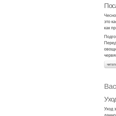
Пос
Чесно
это к
как п
Подго
Перед
овощи
червя
читат
Вас
Уход
Уход 
данно