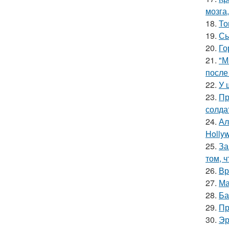
мозга,
18.
То
19.
Сы
20.
Го
21.
"М
после
22.
У 
23.
Пр
солда
24.
Ал
Hollyw
25.
За
том, 
26.
Вр
27.
Ма
28.
Ба
29.
Пр
30.
Эр