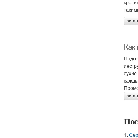
краси
таким
читат
Как
Подго
инстр
сухие
кажды
Промо
читат
Пос
1.
Сер