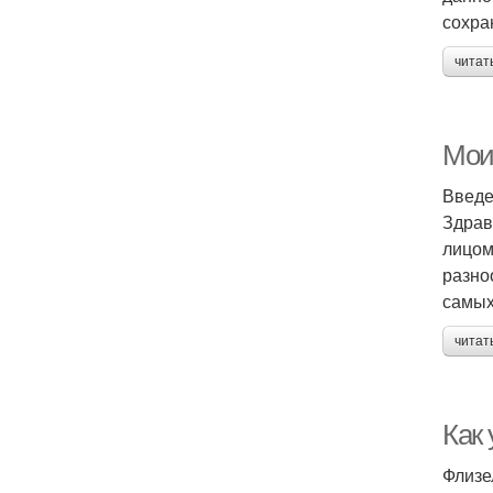
сохра
читат
Мои
Введ
Здрав
лицом
разно
самых
читат
Как
Флизе