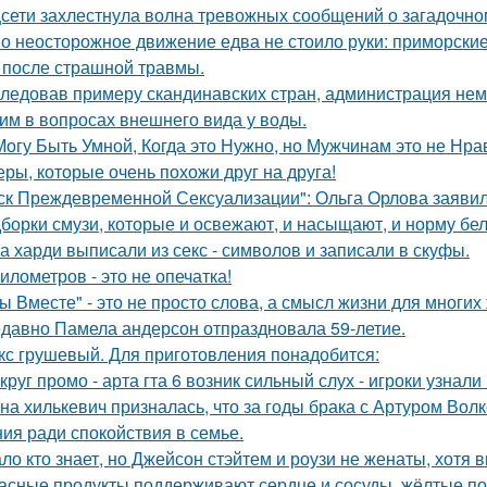
сети захлестнула волна тревожных сообщений о загадочн
о неосторожное движение едва не стоило руки: приморски
 после страшной травмы.
ледовав примеру скандинавских стран, администрация не
им в вопросах внешнего вида у воды.
Могу Быть Умной, Когда это Нужно, но Мужчинам это не Нра
еры, которые очень похожи друг на друга!
ск Преждевременной Сексуализации": Ольга Орлова заявила,
борки смузи, которые и освежают, и насыщают, и норму бел
а харди выписали из секс - символов и записали в скуфы.
километров - это не опечатка!
ы Вместе" - это не просто слова, а смысл жизни для многих
давно Памела андерсон отпраздновала 59-летие.
кс грушевый. Для приготовления понадобится:
круг промо - арта гта 6 возник сильный слух - игроки узнал
на хилькевич призналась, что за годы брака с Артуром Вол
ия ради спокойствия в семье.
ло кто знает, но Джейсон стэйтем и роузи не женаты, хотя в
асные продукты поддерживают сердце и сосуды, жёлтые по