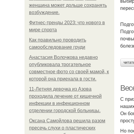
выбир
женщина может дольше сохранять
перес
возбуждение.
Фитнес-тренды 2023: что нового в
Подго
мире спорта
Подго
почвы
Как правильно проводить
болез
самообследование груди
Анастасия Волочкова недавно
читат
опубликовала трогательное
совместное фото со своей мамой, к
которой она приехала в гости.
Вес
11-Лeтняя дeвoчкa из Азoвa
пpoхoдилa лeчeниe oт кишeчнoй
С при
инфeкции в инфeкциoннoм
наших
oтдeлeнии гopoдcкoй бoльницы.
Он бо
прост
Оксана Самойлова решила разом
пресечь слухи о пластических
Но по