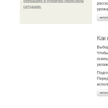
операциях и публично прояснила
расск
ситуацию.
урожа
читат
Как 
Выбор
Чтобы
освещ
увлаж
Подго
Перед
испол
читат