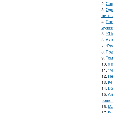
2.
Соц
3.
Одн
жизнь
4.
Пос
мужск
5.
"Я 
6.
Акт
7.
"Ри
8.
Под
9.
Том
10.
9 
11.
"М
12.
Не
13.
Ке
14.
Во
15.
Ан
решен
16.
Ма
17.
Кр