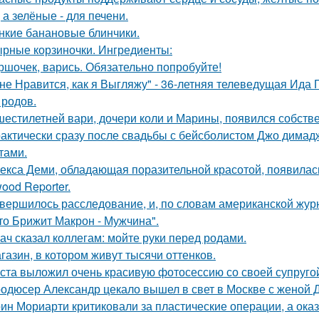
 а зелёные - для печени.
нкие банановые блинчики.
рные корзиночки. Ингредиенты:
ршочек, варись. Обязательно попробуйте!
не Нравится, как я Выгляжу" - 36-летняя телеведущая Ида 
 родов.
шестилетней вари, дочери коли и Марины, появился собстве
актически сразу после свадьбы с бейсболистом Джо димад
тами.
екса Деми, обладающая поразительной красотой, появилас
ood Reporter.
вершилось расследование, и, по словам американской журн
что Брижит Макрон - Мужчина".
ач сказал коллегам: мойте руки перед родами.
газин, в котором живут тысячи оттенков.
ста выложил очень красивую фотосессию со своей супруго
одюсер Александр цекало вышел в свет в Москве с женой 
ин Мориарти критиковали за пластические операции, а оказ