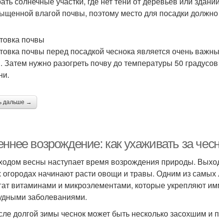
ать солнечные участки, где нет тени от деревьев или зданий
ыщенной влагой почвы, поэтому место для посадки должн
товка почвы
товка почвы перед посадкой чеснока является очень важны
. Затем нужно разогреть почву до температуры 50 градусов
ни.
ь дальше →
еннее возрождение: как ухаживать за чес
ходом весны наступает время возрождения природы. Выходят
 огородах начинают расти овощи и травы. Одним из самых 
гат витаминами и микроэлементами, которые укрепляют имм
удными заболеваниями.
сле долгой зимы чеснок может быть несколько засохшим и п