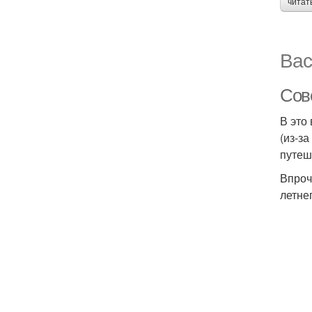
читат
Вас
Сов
В это
(из-з
путеш
Впроч
летне