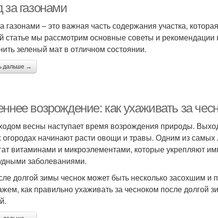
 за газонами
за газонами – это важная часть содержания участка, котора
й статье мы рассмотрим основные советы и рекомендации п
нить зеленый мат в отличном состоянии.
ь дальше →
еннее возрождение: как ухаживать за чес
ходом весны наступает время возрождения природы. Выходят
 огородах начинают расти овощи и травы. Одним из самых 
гат витаминами и микроэлементами, которые укрепляют имм
удными заболеваниями.
сле долгой зимы чеснок может быть несколько засохшим и п
ажем, как правильно ухаживать за чесноком после долгой з
й.