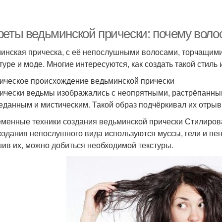
реты ведьминской прически: почему воло
инская прическа, с её непослушными волосами, торчащими
туре и моде. Многие интересуются, как создать такой стиль 
ическое происхождение ведьминской прически
ически ведьмы изображались с неопрятными, растрёпанным
еданным и мистическим. Такой образ подчёркивал их отрыв
менные техники создания ведьминской прически Стилиров
оздания непослушного вида используются муссы, гели и пе
ив их, можно добиться необходимой текстуры.