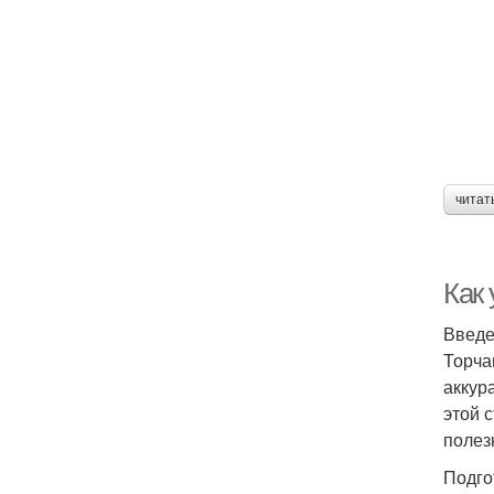
читат
Как
Введ
Торча
аккур
этой 
полез
Подго