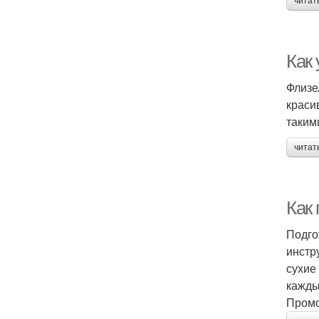
читат
Как
Флизе
краси
таким
читат
Как
Подго
инстр
сухие
кажды
Промо