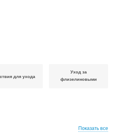
Уход за
ствия для ухода
флизелиновыми
обоями
Показать все