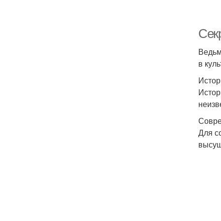
Сек
Ведьм
в куль
Истор
Истор
неизв
Совре
Для с
высуш