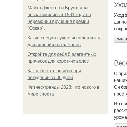
Уход
Майкл Джексон и Брук шилдс
Уход 
познакомились в 1981 году на
данно
церемонии вручения премии
сохра
"Оскар".
Какие специи лучше использовать
читат
для вяления баклажанов
Откройте для себя 5 элегантных
причесок для коротких волос
Вес
Как избежать ошибок при
С при
похудении за 30 дней
наших
Он бо
Фитнес-тренды 2023: что нового в
прост
мире спорта
Но по
расск
урожа