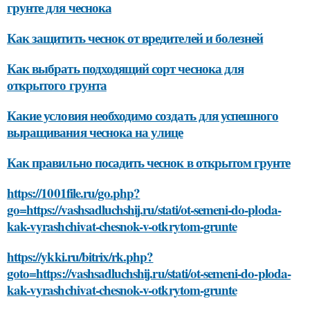
грунте для чеснока
Как защитить чеснок от вредителей и болезней
Как выбрать подходящий сорт чеснока для
открытого грунта
Какие условия необходимо создать для успешного
выращивания чеснока на улице
Как правильно посадить чеснок в открытом грунте
https://1001file.ru/go.php?
go=https://vashsadluchshij.ru/stati/ot-semeni-do-ploda-
kak-vyrashchivat-chesnok-v-otkrytom-grunte
https://ykki.ru/bitrix/rk.php?
goto=https://vashsadluchshij.ru/stati/ot-semeni-do-ploda-
kak-vyrashchivat-chesnok-v-otkrytom-grunte