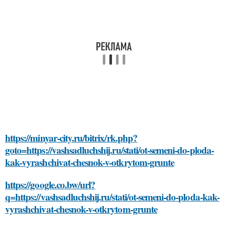
https://minyar-city.ru/bitrix/rk.php?
goto=https://vashsadluchshij.ru/stati/ot-semeni-do-ploda-
kak-vyrashchivat-chesnok-v-otkrytom-grunte
https://google.co.bw/url?
q=https://vashsadluchshij.ru/stati/ot-semeni-do-ploda-kak-
vyrashchivat-chesnok-v-otkrytom-grunte