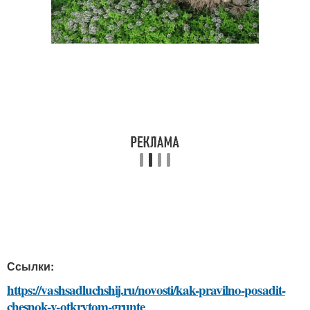
Ссылки:
https://vashsadluchshij.ru/novosti/kak-pravilno-posadit-
chesnok-v-otkrytom-grunte