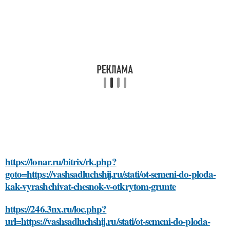
https://lonar.ru/bitrix/rk.php?
goto=https://vashsadluchshij.ru/stati/ot-semeni-do-ploda-
kak-vyrashchivat-chesnok-v-otkrytom-grunte
https://246.3nx.ru/loc.php?
url=https://vashsadluchshij.ru/stati/ot-semeni-do-ploda-