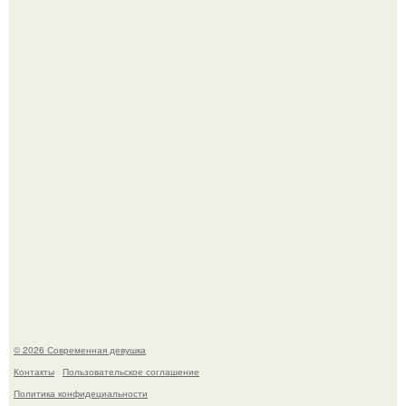
Рацион 1400 калорий.
Спустя годы актеры хоррора "Тело Дженнифер" сильно
изменились, пройдя путь от подростковых кумиров до
мировых звезд.
© 2026 Современная девушка
Контакты
Пользовательское соглашение
Политика конфидециальности