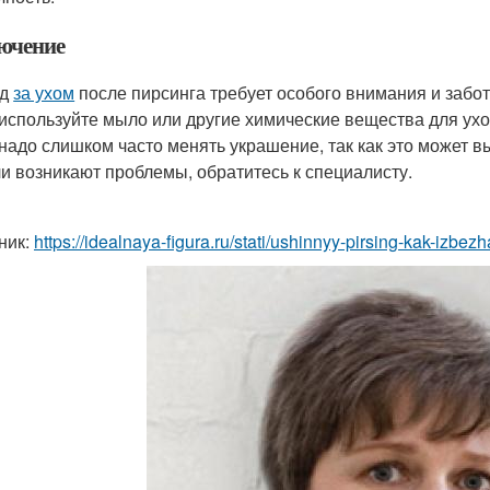
ючение
од
за ухом
после пирсинга требует особого внимания и забо
используйте мыло или другие химические вещества для ух
надо слишком часто менять украшение, так как это может в
и возникают проблемы, обратитесь к специалисту.
ник:
https://idealnaya-figura.ru/stati/ushinnyy-pirsing-kak-izbezha