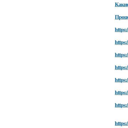
Какие
Проц
https:
https:
https:
https:
https:
https:
https:
https: