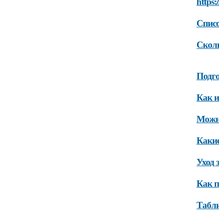
https:
Списо
Сколь
Подго
Как и
Можно
Какие
Уход 
Как п
Табли