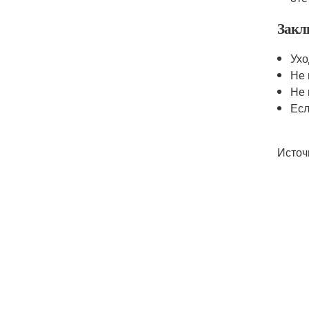
Закл
Ух
Не 
Не 
Есл
Источ