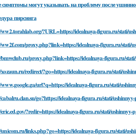
 симптомы могут указывать на проблему после ушинно
едура пирсинга
//ww2.torahlab.org/?URL=https://idealnaya-figura.ru/stati/ushi
//ww2f.com/proxy.php?link=https://idealnaya-figura.ru/stati/us
//bmwclub.ru/proxy.php?link=https://idealnaya-figura.ru/stati/
//xozaun.ru/redirect/?go=https://idealnaya-figura.ru/stati/ushin
//www.google.ga/url?q=https://idealnaya-figura.ru/stati/ushinny
//cabalru.clan.su/go?https://idealnaya-figura.ru/stati/ushinnyy-
//eric.ed.gov/?redir=https://idealnaya-figura.ru/stati/ushinnyy-p
//unicom.ru/links.php?go=https://idealnaya-figura.ru/stati/ushi