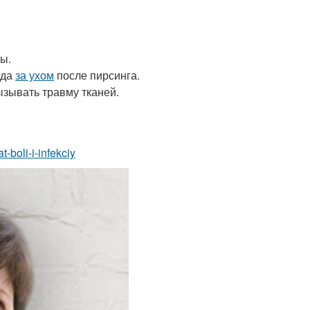
ты.
ода
за ухом
после пирсинга.
ызывать травму тканей.
t-boli-i-infekciy