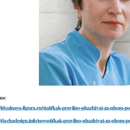
ки:
//idealnaya-figura.ru/stati/kak-pravilno-uhazhivat-za-uhom-p
//dachadesign.info/novosti/kak-pravilno-uhazhivat-za-uhom-p