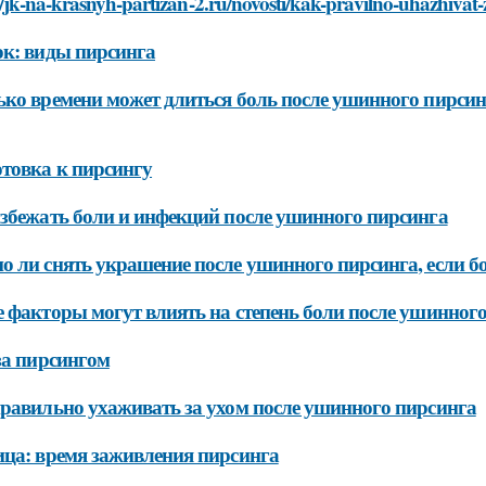
//jk-na-krasnyh-partizan-2.ru/novosti/kak-pravilno-uhazhiva
к: виды пирсинга
ко времени может длиться боль после ушинного пирсин
товка к пирсингу
збежать боли и инфекций после ушинного пирсинга
 ли снять украшение после ушинного пирсинга, если б
 факторы могут влиять на степень боли после ушинног
за пирсингом
равильно ухаживать за ухом после ушинного пирсинга
ца: время заживления пирсинга