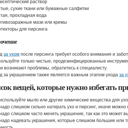
исептический раствор
тые, сухие ткани или бумажные салфетки
тая, прохладная вода
тивозаражные мази или кремы
текторы для пирсинга
ючение
од
за ухом
после пирсинга требует особого внимания и забо
ользуйте только чистые, продезинфицированные инструмен
и возникают проблемы, обратитесь к специалисту.
д за украшением также является важным этапом ухода
за 
сок вещей, которые нужно избегать пр
используйте мыло или другие химические вещества для ух
надо слишком сильно натирать ухо и пирсинг, иначе можно 
надо слишком часто менять украшение, так как это может в
надо надевать украшения, которые слишком большие или тя
чность.