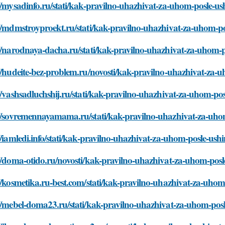
//mysadinfo.ru/stati/kak-pravilno-uhazhivat-za-uhom-posle-u
//mdmstroyproekt.ru/stati/kak-pravilno-uhazhivat-za-uhom-p
//narodnaya-dacha.ru/stati/kak-pravilno-uhazhivat-za-uhom-
//hudeite-bez-problem.ru/novosti/kak-pravilno-uhazhivat-za-
//vashsadluchshij.ru/stati/kak-pravilno-uhazhivat-za-uhom-po
://sovremennayamama.ru/stati/kak-pravilno-uhazhivat-za-uho
//iamledi.info/stati/kak-pravilno-uhazhivat-za-uhom-posle-ush
//doma-otido.ru/novosti/kak-pravilno-uhazhivat-za-uhom-pos
//kosmetika.ru-best.com/stati/kak-pravilno-uhazhivat-za-uho
//mebel-doma23.ru/stati/kak-pravilno-uhazhivat-za-uhom-pos