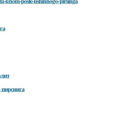
t-za-uhom-posle-ushinnogo-pirsinga
га
олит
о пирсинга