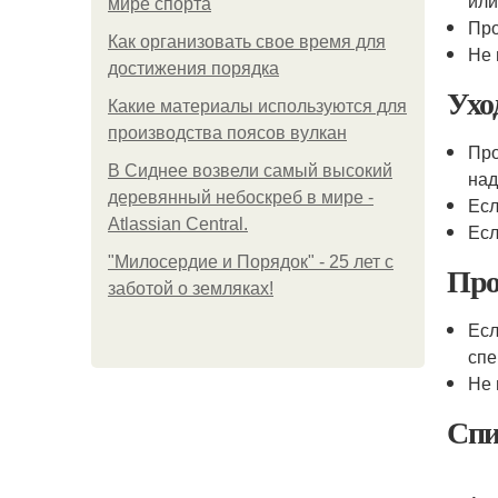
или
мире спорта
Про
Как организовать свое время для
Не 
достижения порядка
Ухо
Какие материалы используются для
производства поясов вулкан
Про
В Сиднее возвели самый высокий
над
деревянный небоскреб в мире -
Есл
Atlassian Central.
Есл
"Милосердие и Порядок" - 25 лет с
Про
заботой о земляках!
Есл
спе
Не 
Спи