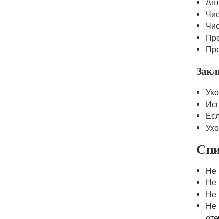
Ант
Чис
Чис
Про
Про
Закл
Ух
Исп
Есл
Ухо
Спи
Не 
Не 
Не 
Не 
оте