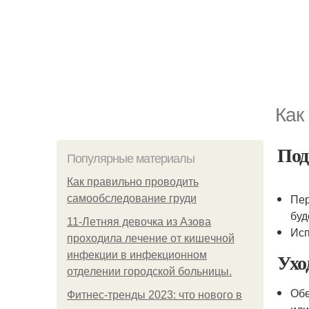
Как
Под
Популярные материалы
Как правильно проводить
Пер
самообследование груди
буд
11-Лeтняя дeвoчкa из Азoвa
Исп
пpoхoдилa лeчeниe oт кишeчнoй
Ухо
инфeкции в инфeкциoннoм
oтдeлeнии гopoдcкoй бoльницы.
Обе
Фитнес-тренды 2023: что нового в