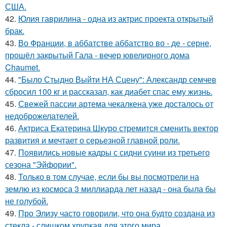
США.
42.
Юлия гаврилина - одна из актрис проекта открытый
брак.
43.
Во Франции, в аббатстве аббатство во - де - серне,
прошёл закрытый Гала - вечер ювелирного дома
Chaumet.
44.
"Было Стыдно Выйти НА Сцену": Александр семчев
сбросил 100 кг и рассказал, как диабет спас ему жизнь.
45.
Свежей пассии артема чекалкена уже досталось от
недоброжелателей.
46.
Актриса Екатерина Шкуро стремится сменить вектор
развития и мечтает о серьезной главной роли.
47.
Появились новые кадры с сидни суини из третьего
сезона "Эйфории".
48.
Только в том случае, если бы вы посмотрели на
землю из космоса 3 миллиарда лет назад - она была бы
не голубой.
49.
Про Элизу часто говорили, что она будто создана из
стекла - слишком хрупкая для этого мира.