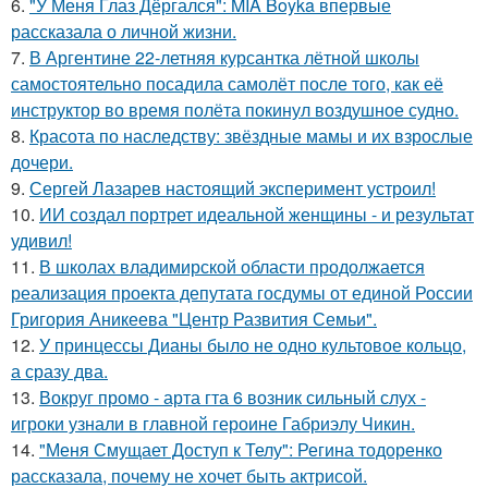
6.
"У Меня Глаз Дёргался": MIA Boyka впервые
рассказала о личной жизни.
7.
В Аргентине 22-летняя курсантка лётной школы
самостоятельно посадила самолёт после того, как её
инструктор во время полёта покинул воздушное судно.
8.
Красота по наследству: звёздные мамы и их взрослые
дочери.
9.
Сергей Лазарев настоящий эксперимент устроил!
10.
ИИ создал портрет идеальной женщины - и результат
удивил!
11.
В школах владимирской области продолжается
реализация проекта депутата госдумы от единой России
Григория Аникеева "Центр Развития Семьи".
12.
У принцессы Дианы было не одно культовое кольцо,
а сразу два.
13.
Вокруг промо - арта гта 6 возник сильный слух -
игроки узнали в главной героине Габриэлу Чикин.
14.
"Меня Смущает Доступ к Телу": Регина тодоренко
рассказала, почему не хочет быть актрисой.