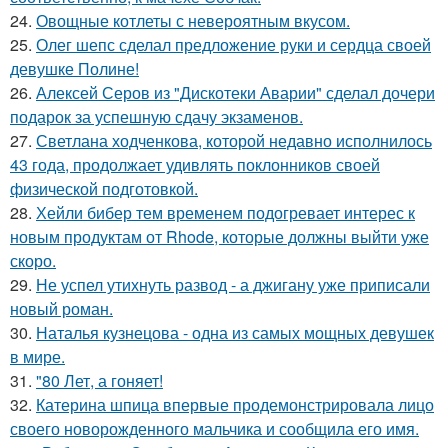
24.
Овощные котлеты с невероятным вкусом.
25.
Олег шепс сделал предложение руки и сердца своей
девушке Полине!
26.
Алексей Серов из "Дискотеки Аварии" сделал дочери
подарок за успешную сдачу экзаменов.
27.
Светлана ходченкова, которой недавно исполнилось
43 года, продолжает удивлять поклонников своей
физической подготовкой.
28.
Хейли бибер тем временем подогревает интерес к
новым продуктам от Rhode, которые должны выйти уже
скоро.
29.
Не успел утихнуть развод - а джигану уже приписали
новый роман.
30.
Наталья кузнецова - одна из самых мощных девушек
в мире.
31.
"80 Лет, а гоняет!
32.
Катерина шпица впервые продемонстрировала лицо
своего новорожденного мальчика и сообщила его имя.