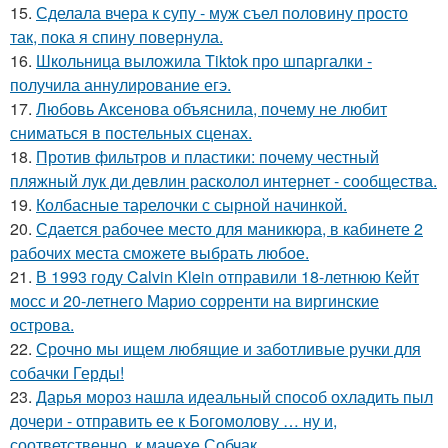
15.
Сделала вчера к супу - муж съел половину просто
так, пока я спину повернула.
16.
Школьница выложила Tiktok про шпаргалки -
получила аннулирование егэ.
17.
Любовь Аксенова объяснила, почему не любит
сниматься в постельных сценах.
18.
Против фильтров и пластики: почему честный
пляжный лук ди девлин расколол интернет - сообщества.
19.
Колбасные тарелочки с сырной начинкой.
20.
Сдается рабочее место для маникюра, в кабинете 2
рабочих места сможете выбрать любое.
21.
В 1993 году Calvin Klein отправили 18-летнюю Кейт
мосс и 20-летнего Марио сорренти на виргинские
острова.
22.
Срочно мы ищем любящие и заботливые ручки для
собачки Герды!
23.
Дарья мороз нашла идеальный способ охладить пыл
дочери - отправить ее к Богомолову … ну и,
соответственно, к мачехе Собчак.