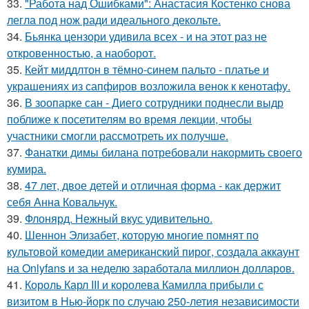
33.
"Работа над Ошибками": Анастасия Костенко снова
легла под нож ради идеального декольте.
34.
Бьянка цензори удивила всех - и на этот раз не
откровенностью, а наоборот.
35.
Кейт миддлтон в тёмно-синем пальто - платье и
украшениях из сапфиров возложила венок к кенотафу.
36.
В зоопарке сан - Диего сотрудники поднесли выдр
поближе к посетителям во время лекции, чтобы
участники смогли рассмотреть их получше.
37.
Фанатки димы билана потребовали накормить своего
кумира.
38.
47 лет, двое детей и отличная форма - как держит
себя Анна Ковальчук.
39.
Флонярд. Нежный вкус удивительно.
40.
Шеннон Элизабет, которую многие помнят по
культовой комедии американский пирог, создала аккаунт
на Onlyfans и за неделю заработала миллион долларов.
41.
Король Карл III и королева Камилла прибыли с
визитом в Нью-йорк по случаю 250-летия независимости