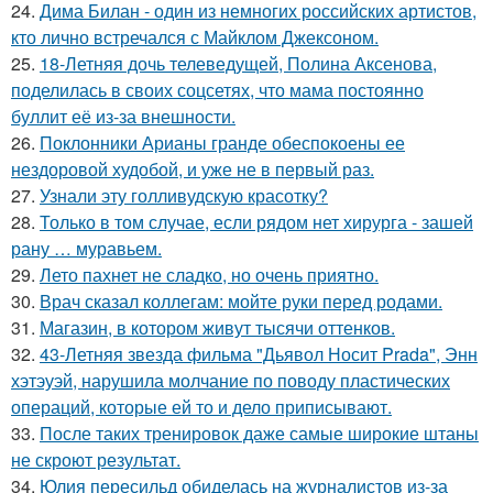
24.
Дима Билан - один из немногих российских артистов,
кто лично встречался с Майклом Джексоном.
25.
18-Летняя дочь телеведущей, Полина Аксенова,
поделилась в своих соцсетях, что мама постоянно
буллит её из-за внешности.
26.
Поклонники Арианы гранде обеспокоены ее
нездоровой худобой, и уже не в первый раз.
27.
Узнали эту голливудскую красотку?
28.
Только в том случае, если рядом нет хирурга - зашей
рану … муравьем.
29.
Лето пахнет не сладко, но очень приятно.
30.
Врач сказал коллегам: мойте руки перед родами.
31.
Магазин, в котором живут тысячи оттенков.
32.
43-Летняя звезда фильма "Дьявол Носит Prada", Энн
хэтэуэй, нарушила молчание по поводу пластических
операций, которые ей то и дело приписывают.
33.
После таких тренировок даже самые широкие штаны
не скроют результат.
34.
Юлия пересильд обиделась на журналистов из-за