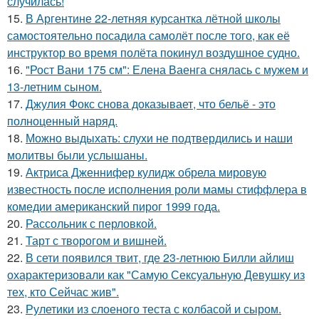
случилась!
15.
В Аргентине 22-летняя курсантка лётной школы
самостоятельно посадила самолёт после того, как её
инструктор во время полёта покинул воздушное судно.
16.
"Рост Вани 175 см": Елена Ваенга снялась с мужем и
13-летним сыном.
17.
Джулия Фокс снова доказывает, что бельё - это
полноценный наряд.
18.
Можно выдыхать: слухи не подтвердились и наши
молитвы были услышаны.
19.
Актриса Дженнифер кулидж обрела мировую
известность после исполнения роли мамы стиффлера в
комедии американский пирог 1999 года.
20.
Рассольник с перловкой.
21.
Тарт с творогом и вишней.
22.
В сети появился твит, где 23-летнюю Билли айлиш
охарактеризовали как "Самую Сексуальную Девушку из
тех, кто Сейчас жив".
23.
Рулетики из слоеного теста с колбасой и сыром.