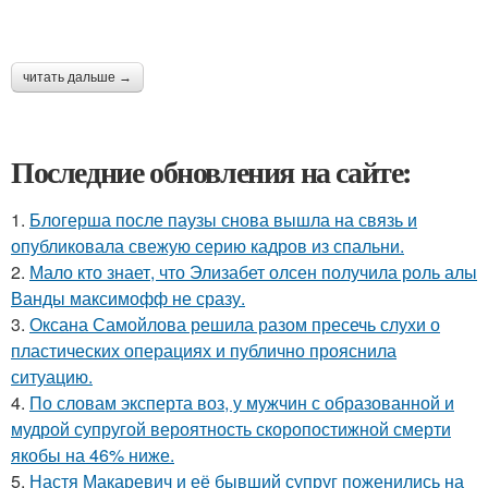
читать дальше →
Последние обновления на сайте:
1.
Блогерша после паузы снова вышла на связь и
опубликовала свежую серию кадров из спальни.
2.
Мало кто знает, что Элизабет олсен получила роль алы
Ванды максимофф не сразу.
3.
Оксана Самойлова решила разом пресечь слухи о
пластических операциях и публично прояснила
ситуацию.
4.
По словам эксперта воз, у мужчин с образованной и
мудрой супругой вероятность скоропостижной смерти
якобы на 46% ниже.
5.
Настя Макаревич и её бывший супруг поженились на