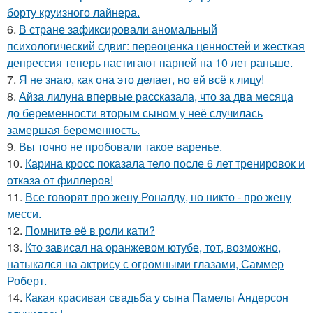
борту круизного лайнера.
6.
В стране зафиксировали аномальный
психологический сдвиг: переоценка ценностей и жесткая
депрессия теперь настигают парней на 10 лет раньше.
7.
Я не знаю, как она это делает, но ей всё к лицу!
8.
Айза лилуна впервые рассказала, что за два месяца
до беременности вторым сыном у неё случилась
замершая беременность.
9.
Вы точно не пробовали такое варенье.
10.
Карина кросс показала тело после 6 лет тренировок и
отказа от филлеров!
11.
Все говорят про жену Роналду, но никто - про жену
месси.
12.
Помните её в роли кати?
13.
Кто зависал на оранжевом ютубе, тот, возможно,
натыкался на актрису с огромными глазами, Саммер
Роберт.
14.
Какая красивая свадьба у сына Памелы Андерсон