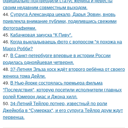
официально подтвердили статус жениха и невесты
своим недавним совместным выходом.
44.
Супруга Александра цекало, Дарья Эрвин, вновь
привлекла внимание публики, поделившись свежими
фотографиями.
45.
Кабачковая закуска "К Пиву".
46.
Когда выкладываешь фото с вопросом "я похожа на
Марго Робби?
47.
В Санкт-петербурге впервые в истории России
родилась однояйцевая четверня.
48.
37-Летняя Эльза хоск ждёт второго ребёнка от своего
жениха тома Дейли.
49.
В Нью-йорке состоялась премьера фильма
"Последствия", которую посетили исполнители главных
ролей Кэмерон диас и Джона хилл.
50.
34-Летний Тейлор лотнер, известный по роли
Джейкоба в "Сумерках", и его супруга Тейлор доум ждут
первенца.