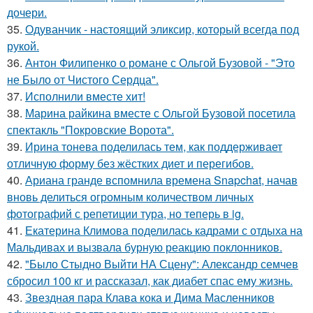
дочери.
35.
Одуванчик - настоящий эликсир, который всегда под
рукой.
36.
Антон Филипенко о романе с Ольгой Бузовой - "Это
не Было от Чистого Сердца".
37.
Исполнили вместе хит!
38.
Марина райкина вместе с Ольгой Бузовой посетила
спектакль "Покровские Ворота".
39.
Ирина тонева поделилась тем, как поддерживает
отличную форму без жёстких диет и перегибов.
40.
Ариана гранде вспомнила времена Snapchat, начав
вновь делиться огромным количеством личных
фотографий с репетиции тура, но теперь в ig.
41.
Екатерина Климова поделилась кадрами с отдыха на
Мальдивах и вызвала бурную реакцию поклонников.
42.
"Было Стыдно Выйти НА Сцену": Александр семчев
сбросил 100 кг и рассказал, как диабет спас ему жизнь.
43.
Звездная пара Клава кока и Дима Масленников