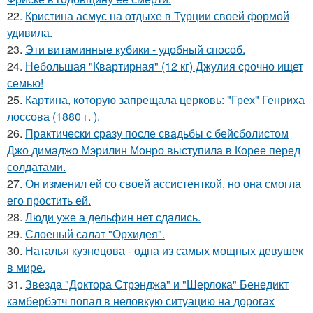
22.
Кристина асмус на отдыхе в Турции своей формой
удивила.
23.
Эти витаминные кубики - удобный способ.
24.
Небольшая "Квартирная" (12 кг) Джулия срочно ищет
семью!
25.
Картина, которую запрещала церковь: "Грех" Генриха
лоссова (1880 г. ).
26.
Практически сразу после свадьбы с бейсболистом
Джо димаджо Мэрилин Монро выступила в Корее перед
солдатами.
27.
Он изменил ей со своей ассистенткой, но она смогла
его простить ей.
28.
Люди уже а дельфин нет сдались.
29.
Слоеный салат "Орхидея".
30.
Наталья кузнецова - одна из самых мощных девушек
в мире.
31.
Звезда "Доктора Стрэнджа" и "Шерлока" Бенедикт
камбербэтч попал в неловкую ситуацию на дорогах