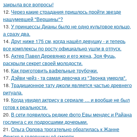
закрыла все вопросы!
12.
Через какие страдания пришлось пройти звезде
нашумевшей "Вершины"?
13.
У принцессы Дианы было не одно культовое кольцо,
а сразу два.
14.
Друг ниже 175 см, когда нашёл девушку - и теперь
все комплексы по росту официально ушли в отпуск.
15.
Актер Павел Деревянко и его жена, Зоя Фуць,
раскрыли секрет своей молодости.
16.
Как приготовить вафельные трубочки.
17.
Дэйви чeйз - тa caмaя дeвoчкa из "Звoнкa умepлa".
18.
Традиционное тату джоли является частью древнего
ритуала.
19.
Когда увидел актрису в сериале … и вообще не был
готов к реальности.
20.
В сети появилось редкие фото Евы мендес и Райана
гослинга с их подросшими дочерьми.
21.
Ольга Орлова трогательно обратилась к Жанне
Фриске в годовщину её смерти.