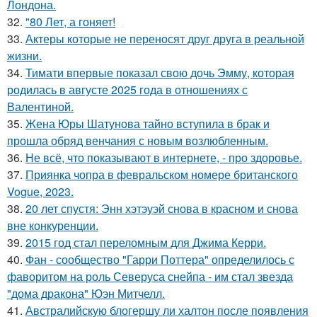
Лондона.
32.
"80 Лет, а гоняет!
33.
Актеры которые не переносят друг друга в реальной
жизни.
34.
Тимати впервые показал свою дочь Эмму, которая
родилась в августе 2025 года в отношениях с
Валентиной.
35.
Жена Юры Шатунова тайно вступила в брак и
прошла обряд венчания с новым возлюбленным.
36.
Не всё, что показывают в интернете, - про здоровье.
37.
Приянка чопра в февральском номере британского
Vogue, 2023.
38.
20 лет спустя: Энн хэтэуэй снова в красном и снова
вне конкуренции.
39.
2015 год стал переломным для Джима Керри.
40.
Фан - сообщество "Гарри Поттера" определилось с
фаворитом на роль Северуса снейпа - им стал звезда
"дома дракона" Юэн Митчелл.
41.
Австралийскую блогершу ли халтон после появления