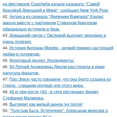
на фестивале Coachella начали называть "Самой
Красивой Девушкой в Мире", сообщает New York Post.
42.
Актриса из сериала "Дневники Вампира" Кэндис
аккола вместе с партнером Стивеном Крюгером
официально вступили в брак.
43.
Домашний смузи с Овсянкой выходит экономно и
очень полезно.
44.
История Киллиан Мерфи - редкий пример настоящей
любви в голливуде.
45.
Фруктовый десерт. Ингредиенты:
46.
50-Летней Анджелины Джоли расстроила и даже
напугала фанатов.
47.
Про Элизу часто говорили, что она будто создана из
стекла - слишком хрупкая для этого мира.
48.
45 кг при росте 163 - в сети обсуждают форму
Стефания Маликова.
49.
Выглядит как милый щенок (ну почти!
50.
"Толстым Быть Эстетичнее": Александр морозов о
жизни после потери 80 кг.