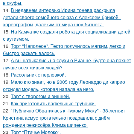
в скуфы.
14.
В недавнем интервью Ирина тонева раскрыла
детали своего семейного союза с Алексеем брижей -
хореографом, далеким от мира шоу-бизнеса.
15.
На Камчатке создали робота для социализации детей
с аутизмом.
16.
Торт "Наполеон". Тесто получилось мягким, легко и
быстро раскатывалось.
17.
А вы натыкались на слухи о Рианне, будто она пахнет
лучше всех живых людей?
18.
Рассольник с перловкой.
19.
Мало кто знает, но в 2005 году Леонардо ди каприо
отсидел модель, которая напала на него.
20.
Тарт с творогом и вишней.
21.
Как приготовить вафельные трубочки.
22.
"Публично Обратилась к Чужому Мужу" - 38-летняя
Кристина асмус трогательно поздравила с днём
рождения режиссёра Клима шипенко.
23.
Торт "Птичье Молоко".