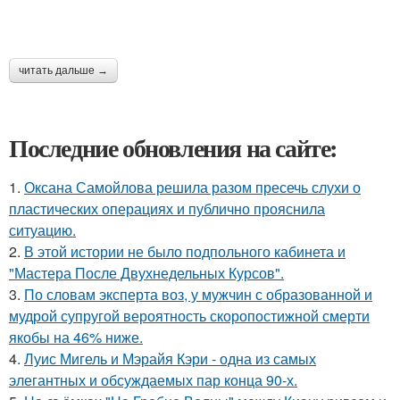
читать дальше →
Последние обновления на сайте:
1.
Оксана Самойлова решила разом пресечь слухи о
пластических операциях и публично прояснила
ситуацию.
2.
В этой истории не было подпольного кабинета и
"Мастера После Двухнедельных Курсов".
3.
По словам эксперта воз, у мужчин с образованной и
мудрой супругой вероятность скоропостижной смерти
якобы на 46% ниже.
4.
Луис Мигель и Мэрайя Кэри - одна из самых
элегантных и обсуждаемых пар конца 90-х.