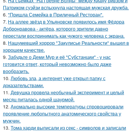
5.
На съёмках "На Гребне Волны" между Киану ривзом и
Патриком суэйзи вспыхнула настоящая мужская дружба.
6.
"Пришла Семейка в Приличный Ресторан".
7.
На аллее звёзд в Ульяновске появилось имя Фёдора
Добронравова - актёра, которого зрители давно
перестали воспринимать как чужого человека с экрана.
8.
Нашумевший хоррор "Закулисье Реальности" вышел в
хорошем качестве.
9.
Забудьте о Деми Мур и её "Субстанции" - у нас
готовится ответ, который невозможно было даже
вообразить.
10.
Любовь зла, а интернет уже открыл папку с
доказательствами.
11.
Девушка провела необычный эксперимент и целый
месяц питалась одной шаурмой.
12.
Аномально высокие температуры спровоцировали
проявление любопытного анатомического свойства у
мужчин.
13.
Тома харди выписали из секс - символов и записали