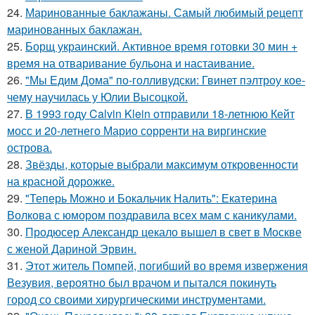
24.
Маринованные баклажаны. Самый любимый рецепт
маринованных баклажан.
25.
Борщ украинский. Активное время готовки 30 мин +
время на отваривание бульона и настаивание.
26.
"Мы Едим Дома" по-голливудски: Гвинет пэлтроу кое-
чему научилась у Юлии Высоцкой.
27.
В 1993 году Calvin Klein отправили 18-летнюю Кейт
мосс и 20-летнего Марио сорренти на виргинские
острова.
28.
Звёзды, которые выбрали максимум откровенности
на красной дорожке.
29.
"Теперь Можно и Бокальчик Налить": Екатерина
Волкова с юмором поздравила всех мам с каникулами.
30.
Продюсер Александр цекало вышел в свет в Москве
с женой Дариной Эрвин.
31.
Этот житель Помпей, погибший во время извержения
Везувия, вероятно был врачом и пытался покинуть
город со своими хирургическими инструментами.