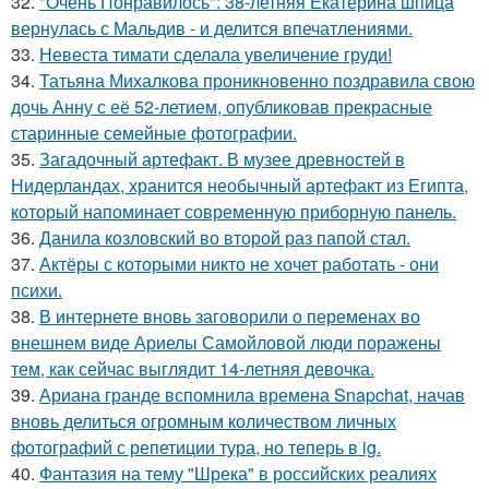
32.
"Очень Понравилось": 38-летняя Екатерина шпица
вернулась с Мальдив - и делится впечатлениями.
33.
Невеста тимати сделала увеличение груди!
34.
Татьяна Михалкова проникновенно поздравила свою
дочь Анну с её 52-летием, опубликовав прекрасные
старинные семейные фотографии.
35.
Загадочный артефакт. В музее древностей в
Нидерландах, хранится необычный артефакт из Египта,
который напоминает современную приборную панель.
36.
Данила козловский во второй раз папой стал.
37.
Актёры с которыми никто не хочет работать - они
психи.
38.
В интернете вновь заговорили о переменах во
внешнем виде Ариелы Самойловой люди поражены
тем, как сейчас выглядит 14-летняя девочка.
39.
Ариана гранде вспомнила времена Snapchat, начав
вновь делиться огромным количеством личных
фотографий с репетиции тура, но теперь в ig.
40.
Фантазия на тему "Шрека" в российских реалиях