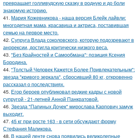
превращает голливудскую сказку в родную и до боли
знакомую историю.
41.
Мария Кожевникова - наша версия Блейк лайвли:
многодетная мама, красавица и актриса, поставившая
семью на первое место.
42.
Супруга Влада соколовского, которую подозревают в
анорексии, достигла критически низкого веса.
43.
"Без Крайностей и Самообмана": позиция Ксения
Бородина.
44.
"Толстый Человек Кажется Более Привлекательным":
звезда "кривого зеркала", сбросивший 80 кг, откровенно
рассказал о последствиях.
45.
Егор бероев опубликовал редкие кадры с новой
супругой - 21-летней Анной Панкратовой.
46.
Звезда "Папиных Дочек" мирослава Карпович замуж
выходит.
47.
45 кг при росте 163 - в сети обсуждают форму
Стефания Маликова.
48.
В нашей ленте снова появились великолепные