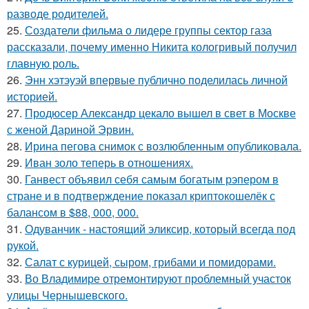
разводе родителей.
25.
Создатели фильма о лидере группы сектор газа
рассказали, почему именно Никита кологривый получил
главную роль.
26.
Энн хэтэуэй впервые публично поделилась личной
историей.
27.
Продюсер Александр цекало вышел в свет в Москве
с женой Дариной Эрвин.
28.
Ирина пегова снимок с возлюбленным опубликовала.
29.
Иван золо теперь в отношениях.
30.
Ганвест объявил себя самым богатым рэпером в
стране и в подтверждение показал криптокошелёк с
балансом в $88, 000, 000.
31.
Одуванчик - настоящий эликсир, который всегда под
рукой.
32.
Салат с курицей, сыром, грибами и помидорами.
33.
Во Владимире отремонтируют проблемный участок
улицы Чернышевского.