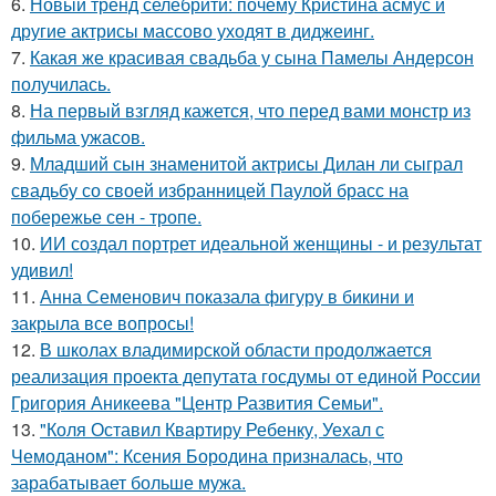
6.
Новый тренд селебрити: почему Кристина асмус и
другие актрисы массово уходят в диджеинг.
7.
Какая же красивая свадьба у сына Памелы Андерсон
получилась.
8.
На первый взгляд кажется, что перед вами монстр из
фильма ужасов.
9.
Младший сын знаменитой актрисы Дилан ли сыграл
свадьбу со своей избранницей Паулой брасс на
побережье сен - тропе.
10.
ИИ создал портрет идеальной женщины - и результат
удивил!
11.
Анна Семенович показала фигуру в бикини и
закрыла все вопросы!
12.
В школах владимирской области продолжается
реализация проекта депутата госдумы от единой России
Григория Аникеева "Центр Развития Семьи".
13.
"Коля Оставил Квартиру Ребенку, Уехал с
Чемоданом": Ксения Бородина призналась, что
зарабатывает больше мужа.