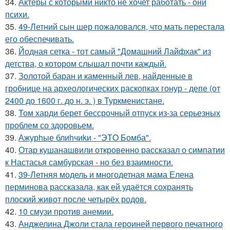
34.
Актёры с которыми никто не хочет работать - они
психи.
35.
49-Летний сын шер пожаловался, что мать перестала
его обеспечивать.
36.
Йодная сетка - тот самый "Домашний Лайфхак" из
детства, о котором слышал почти каждый.
37.
Золотой баран и каменный лев, найденные в
гробнице на археологических раскопках гонур - депе (от
2400 до 1600 г. до н. э. ) в Туркменистане.
38.
Том харди берет бессрочный отпуск из-за серьезных
проблем со здоровьем.
39.
Ажурhые блиhчиkи - "ЭТO Бомба".
40.
Отар кушанашвили откровенно рассказал о симпатии
к Настасья самбурская - но без взаимности.
41.
39-Летняя модель и многодетная мама Елена
перминова рассказала, как ей удаётся сохранять
плоский живот после четырёх родов.
42.
10 смузи против анемии.
43.
Анджелина Джоли стала героиней первого печатного