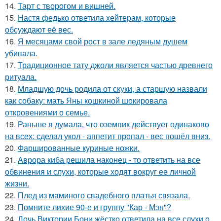
14.
Тарт с творогом и вишней.
15.
Настя федько ответила хейтерам, которые
обсуждают её вес.
16.
Я месяцами свой рост в зале ледяным душем
убивала.
17.
Традиционное тату джоли является частью древнего
ритуала.
18.
Младшую дочь родила от скуки, а старшую назвали
как собаку: мать Яны кошкиной шокировала
откровениями о семье.
19.
Раньше я думала, что оземпик действует одинаково
на всех: сделал укол - аппетит пропал - вес пошёл вниз.
20.
Фаршированные куриные ножки.
21.
Аврора киба решила наконец - то ответить на все
обвинения и слухи, которые ходят вокруг ее личной
жизни.
22.
Плед из маминого свадебного платья связала.
23.
Помните лихие 90-е и группу "Кар - Мэн"?
24.
Дочь Виктории Бони жёстко ответила на все слухи о