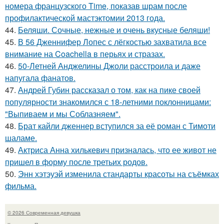
номера французского Time, показав шрам после
профилактической мастэктомии 2013 года.
44.
Беляши. Сочные, нежные и очень вкусные беляши!
45.
В 56 Дженнифер Лопес с лёгкостью захватила все
внимание на Coachella в перьях и стразах.
46.
50-Летней Анджелины Джоли расстроила и даже
напугала фанатов.
47.
Андрей Губин рассказал о том, как на пике своей
популярности знакомился с 18-летними поклонницами:
"Выпиваем и мы Соблазняем".
48.
Брат кайли дженнер вступился за её роман с Тимоти
шаламе.
49.
Актриса Анна хилькевич призналась, что ее живот не
пришел в форму после третьих родов.
50.
Энн хэтэуэй изменила стандарты красоты на съёмках
фильма.
© 2026 Современная девушка