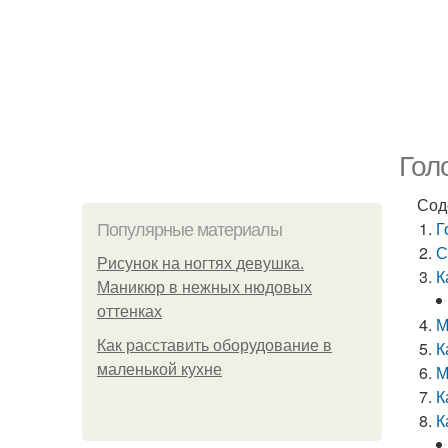
Гол
Сод
Г
Популярные материалы
С
Рисунок на ногтях девушка.
К
Маникюр в нежных нюдовых
оттенках
М
Как расставить оборудование в
К
маленькой кухне
М
К
К