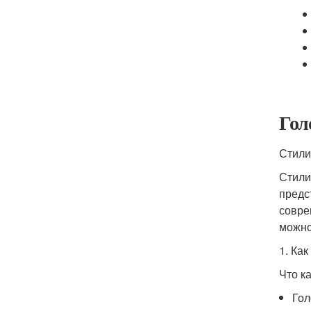
Гол
Стили
Стили
предс
совре
можно
1. Ка
Что к
Гол