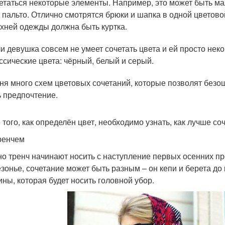
етаться некоторые элементы. Например, это может быть ма
 пальто. Отлично смотрятся брюки и шапка в одной цветовой
хней одежды должна быть куртка.
и девушка совсем не умеет сочетать цвета и ей просто неко
ссические цвета: чёрный, белый и серый.
ня много схем цветовых сочетаний, которые позволят безош
ь предпочтение.
 того, как определён цвет, необходимо узнать, как лучше с
тренчем
о тренч начинают носить с наступление первых осенних пр
зонье, сочетание может быть разным – он кепи и берета до 
ны, которая будет носить головной убор.