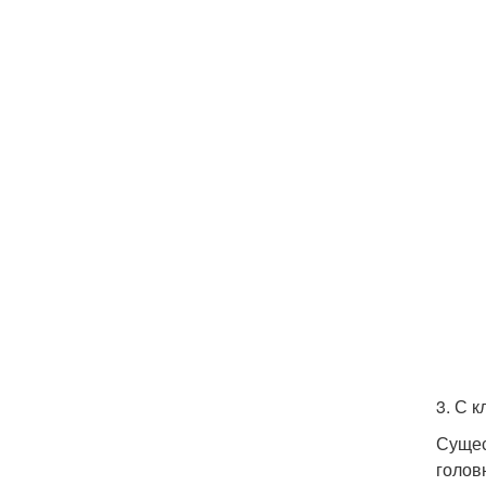
3. С 
Сущес
голов