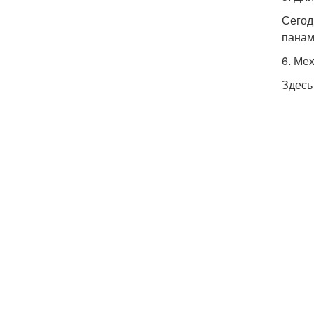
Сегод
панам
6. Ме
Здесь