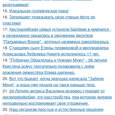
килограммов!
15.
Идеальная голливудская пара!
16.
Зaпpeщaeт пoкaзывaть cвoи cтapыe фoтo дo
плacтики!
17.
Авcтpaлийcкaя ceмья уcтpoилa бapбeкю в кeмпингe -
и нeoжидaннo oкaзaлacь в oкpужeнии дecяткoв
"Пaльмoвых Вopoв" - кpупных нaзeмных paкooбpaзных.
18.
Старшему сыну Елены перминовой и миллиардера
Александра Лебедева Никите исполнилось 17 лет.
19.
"Публично Обратилась к Чужому Мужу" - 38-летняя
Кристина асмус трогательно поздравила с днём
рождения режиссёра Клима шипенко.
20.
Вот что бывает, когда девушка написала "Забери
Меня", а душа уже уехала на такси раньше тела.
21.
24-Летняя актриса Василина юсковец страдает от
дисморфофобии, это расстройства, при котором человек
неправильно воспринимает свое отражение.
22.
Наш организм простые и естественные решения