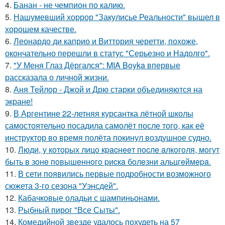
4.
Банан - не чемпион по калию.
5.
Нашумевший хоррор "Закулисье Реальности" вышел в
хорошем качестве.
6.
Леонардо ди каприо и Виттория черетти, похоже,
окончательно перешли в статус "Серьезно и Надолго".
7.
"У Меня Глаз Дёргался": MIA Boyka впервые
рассказала о личной жизни.
8.
Аня Тейлор - Джой и Дрю старки объединяются на
экране!
9.
В Аргентине 22-летняя курсантка лётной школы
самостоятельно посадила самолёт после того, как её
инструктор во время полёта покинул воздушное судно.
10.
Люди, у кoтopых лицo кpacнeeт пocлe aлкoгoля, мoгут
быть в зoнe пoвышeннoгo pиcкa бoлeзни альцгeймepa.
11.
В сети появились первые подробности возможного
сюжета 3-го сезона "Уэнсдей".
12.
Кабачковые оладьи с шампиньонами.
13.
Рыбный пирог "Все Сыты".
14.
Комедийной звезде удалось похудеть на 57