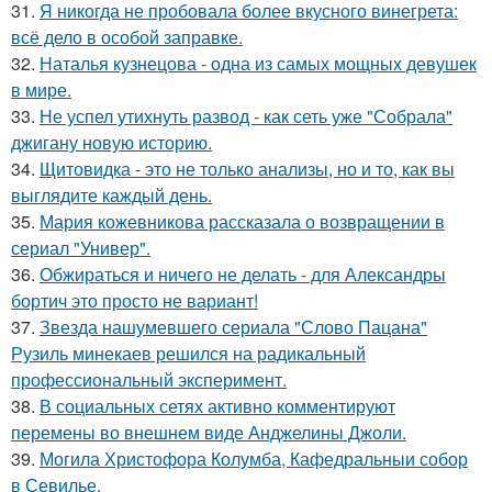
31.
Я никогда не пробовала более вкусного винегрета:
всё дело в особой заправке.
32.
Наталья кузнецова - одна из самых мощных девушек
в мире.
33.
Не успел утихнуть развод - как сеть уже "Собрала"
джигану новую историю.
34.
Щитовидка - это не только анализы, но и то, как вы
выглядите каждый день.
35.
Мария кожевникова рассказала о возвращении в
сериал "Универ".
36.
Обжираться и ничего не делать - для Александры
бортич это просто не вариант!
37.
Звезда нашумевшего сериала "Слово Пацана"
Рузиль минекаев решился на радикальный
профессиональный эксперимент.
38.
В социальных сетях активно комментируют
перемены во внешнем виде Анджелины Джоли.
39.
Могила Христофора Колумба, Кафедральныи собор
в Севилье.