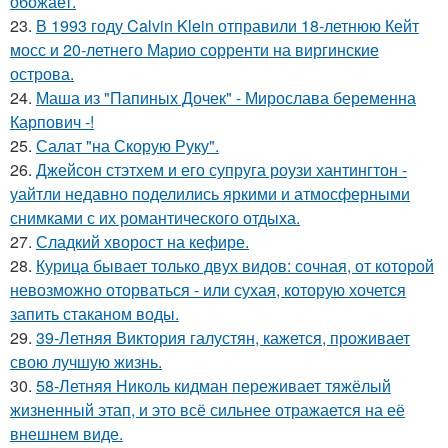
обожает.
23.
В 1993 году Calvin Klein отправили 18-летнюю Кейт
мосс и 20-летнего Марио сорренти на виргинские
острова.
24.
Маша из "Папиных Дочек" - Мирослава беременна
Карпович -!
25.
Салат "на Скорую Руку".
26.
Джейсон стэтхем и его супруга роузи хантингтон -
уайтли недавно поделились яркими и атмосферными
снимками с их романтического отдыха.
27.
Сладкий хворост на кефире.
28.
Курица бывает только двух видов: сочная, от которой
невозможно оторваться - или сухая, которую хочется
запить стаканом воды.
29.
39-Летняя Виктория галустян, кажется, проживает
свою лучшую жизнь.
30.
58-Летняя Николь кидман переживает тяжёлый
жизненный этап, и это всё сильнее отражается на её
внешнем виде.