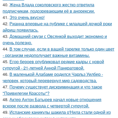
40.
Жена Влада соколовского жестко ответила
подписчикам, подозревающим её в анорексии.
41.
Это очень вкусно!
42.
Рианна впервые на публике с младшей дочкой роки
айриш появилась.
43.
Домашний смузи с Овсянкой выходит экономно и
очень полезно.
44.
В том случае, если в вашей тарелке только один цвет
- организм недополучает важные витамины.
45.
Егор бероев опубликовал редкие кадры с новой
супругой - 21-летней Анной Панкратовой.
46.
В маленькой Алабаме родился Чарльз Уилбер -
человек, который перевернул мир садоводства.
47.
Почему существует дискриминация и что такое
"Привилегии Красоты"?
48.
Актер Антон Батырев начал новые отношения
вскоре после развода с четвертой супругой.
49.
Испанские каникулы шакила о'Нила стали одной из