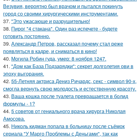
Везувия, вероятно был врачом и пытался покинуть
город со своими хирургическими инструментами.
37.
"Это ужасающе и разрушительно!
38.
Пирог "4 стaкана". Один раз испечете - будете
готовить постоянно.
39.
Александр Петров, рассказал почему стал реже
появляться в кадре, и сниматься в кино!
40.
Могила Робин гуда, умер: 8 ноября 1247.
41.
"Дом как База Подзарядки": секрет долголетия ови в
эпоху выгорания.
42.
55-Летняя актриса Дениз Ричардс, секс - символ 90-х,
смогла вернуть свою молодость и естественную красоту.
43.
Ваша кошка после туалета превращается в болид
формулы - 1?
44.
5 советов от гениального врача хирурга Николая
Амосова.
45.
Николь кидман попала в больницу после съёмок
сериала "У Марго Проблемы с Деньгами", так как