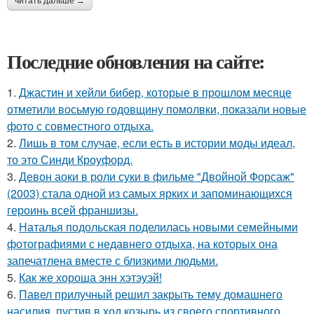
читать дальше →
Последние обновления на сайте:
1.
Джастин и хейли бибер, которые в прошлом месяце
отметили восьмую годовщину помолвки, показали новые
фото с совместного отдыха.
2.
Лишь в том случае, если есть в истории моды идеал,
то это Синди Кроуфорд.
3.
Девон аоки в роли суки в фильме "Двойной Форсаж"
(2003) стала одной из самых ярких и запоминающихся
героинь всей франшизы.
4.
Наталья подольская поделилась новыми семейными
фотографиями с недавнего отдыха, на которых она
запечатлена вместе с близкими людьми.
5.
Как же хороша энн хэтэуэй!
6.
Павел прилучный решил закрыть тему домашнего
насилия, пустив в ход козырь из своего спортивного