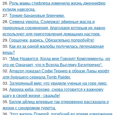
26.
Роль мамы стифлера изменила жизнь дженнифер
кулидж навсегда.
27.
Тонкие банановые блинчики.
28.
Семена укропа. Содержат эфирные масла и
природные соединения, благодаря которым их давно
используют для приготовления домашних настоев.
29.
Горшочек, варись. Обязательно попробуйте!
30.
Как из-за одной жалобы получилась легендарная
вещь?
31.
"Мне Нравится, Когда мне Говорят Комплименты, но
это не Означает, что я Всегда Выгляжу Безупречно".
32.
Amazon показал Софи Тернер в образе Лары крофт
для будущего сериала Tomb Raider.
33.
Затерянный мир: что увидели ученые на горе лико.
34.
Аврора киба, похоже, снова готовится к важному
шагу в своей жизни - свадьбе!
35.
Билли айлиш впервые так откровенно рассказала о
жизни с синдромом туретта.
36.
Этот житель Помпей, погибший во время извержения