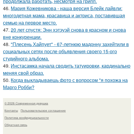
продолжала работать, несмотря на грипп.
46.
Мария Кожевникова - наша версия Блейк лайвли:
многодетная мама, красавица и актриса, поставившая
семью на первое место.
47.
20 лет спустя: Энн хэтэуэй снова в красном и снова
вне конкуренции.
48.
"Плесень Хайпует" - 67-летнюю мадонну захейтили в
социальных сетях после объявления своего 15-ого
студийного альбома.
49.
Инстасамка начала сводить татуировки, кардинально
меняя свой образ.
50.
Когда выкладываешь фото с вопросом "я похожа на
Марго Робби?
© 2026 Современная девушка
Контакты
Пользовательское соглашение
Политика конфидециальности
Обратная связь