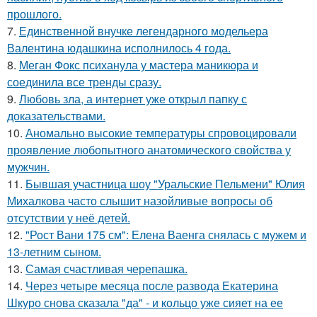
прошлого.
7.
Единственной внучке легендарного модельера
Валентина юдашкина исполнилось 4 года.
8.
Меган Фокс психанула у мастера маникюра и
соединила все тренды сразу.
9.
Любовь зла, а интернет уже открыл папку с
доказательствами.
10.
Аномально высокие температуры спровоцировали
проявление любопытного анатомического свойства у
мужчин.
11.
Бывшая участница шоу "Уральские Пельмени" Юлия
Михалкова часто слышит назойливые вопросы об
отсутствии у неё детей.
12.
"Рост Вани 175 см": Елена Ваенга снялась с мужем и
13-летним сыном.
13.
Самая счастливая черепашка.
14.
Через четыре месяца после развода Екатерина
Шкуро снова сказала "да" - и кольцо уже сияет на ее