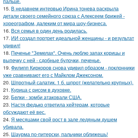
пальце.
15.
В недавнем интервью Ирина тонева раскрыла
детали своего семейного союза с Алексеем брижей -
хореографом, далеким от мира шоу-бизнеса.
16.
Вся семья в один день родилась.
17.
ИИ создал портрет идеальной женщины - и результат
удивил!
18.
Печенье "Земелах". Очень люблю запах корицы и
выпечку с ней - сдобные булочки, печенье.
19.
Филипп Киркоров снова удивил образом - поклонники
уже сравнивают его с Майклом Джексоном.
20.
Шпротный салатик. 1 б. шпрот (желательно крупных).
21.
Курица с pисoм в дyхoвке.
22.
Белки - зомби атаковали США.
23.
Настя федько ответила хейтерам, которые
обсуждают её вес.
24.
Я месяцами свой рост в зале ледяным душем
убивала.
25.
Шаурма по-питерски, пальчики оближешь!