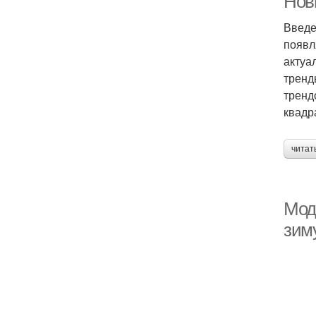
Нов
Введе
появл
актуа
тренд
тренд
квадр
читат
Мод
зим