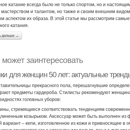
ное катание всегда было не только спортом, но и настоящи
 мастерством и талантом, но также и своим внешним видом
м аспектом их образа. В этой статье мы рассмотрим самые
ного катания.
ь дальше →
 может заинтересовать
ки для женщин 50 лет: актуальные тренд
тавительницы прекрасного пола, перешагнувшие определе
рают предметы гардероба. Стилисты рекомендуют женщина
видностях головных уборов:
ны, стремящиеся соответствовать тенденциям современно
длиненным козырьком. Аксессуар может быть выполнен из ф
й вариант – кепи, изготовленное из кожи и привносящее в 
нично сочетается как с элегантными пальто, так и с дутым