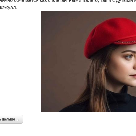
 кэжуал.
ь дальше →