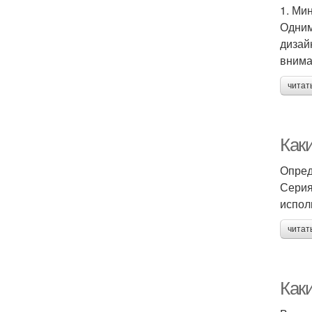
1. Ми
Одним
дизай
внима
читат
Как
Опред
Серия
испол
читат
Как