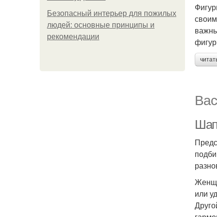
Фигур
Безопасный интерьер для пожилых
своим
людей: основные принципы и
важны
рекомендации
фигур
читат
Вас
Шап
Предс
подби
разно
Женщи
или у
Друго
гармо