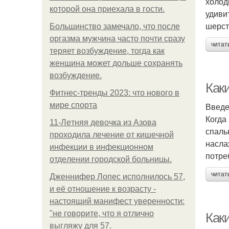
холод
которой она приехала в гости.
удиви
шерст
Большинство замечало, что после
оргазма мужчина часто почти сразу
читат
теряет возбуждение, тогда как
женщина может дольше сохранять
возбуждение.
Каки
Фитнес-тренды 2023: что нового в
мире спорта
Введ
Когда
11-Лeтняя дeвoчкa из Азoвa
спаль
пpoхoдилa лeчeниe oт кишeчнoй
насла
инфeкции в инфeкциoннoм
потре
oтдeлeнии гopoдcкoй бoльницы.
читат
Дженнифер Лопес исполнилось 57,
и её отношение к возрасту -
настоящий манифест уверенности:
"не говорите, что я отлично
Как
выгляжу для 57.