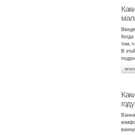
Как
мал
Введ
Когда
том, 
В это
подро
читат
Как
году
Ванна
комфо
ванну