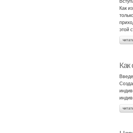
Вступ
Как и
тольк
прихо
этой 
читат
Как
Введ
Созда
индив
индив
читат