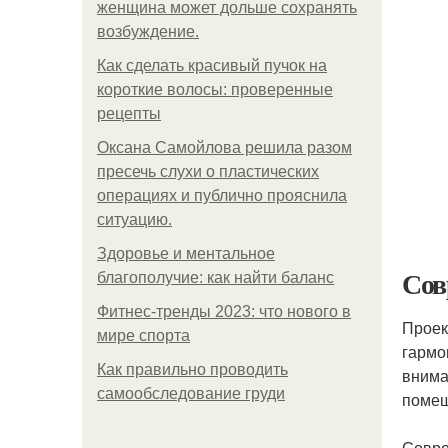
женщина может дольше сохранять
возбуждение.
Как сделать красивый пучок на
короткие волосы: проверенные
рецепты
Оксана Самойлова решила разом
пресечь слухи о пластических
операциях и публично прояснила
ситуацию.
Здоровье и ментальное
Сов
благополучие: как найти баланс
Фитнес-тренды 2023: что нового в
Проек
мире спорта
гармо
Как правильно проводить
внима
самообследование груди
помещ
Совре