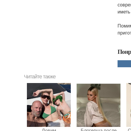
совре
иметь
Помим
приго
Понр
Читайте также
Ловим
Блогерша после
С