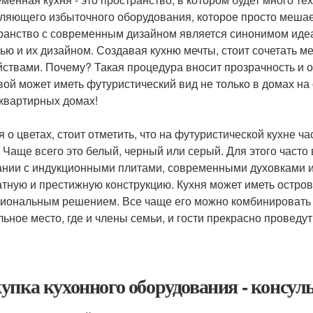
ляющего избыточного оборудования, которое просто мешает
ранство с современным дизайном является синонимом иде
ью и их дизайном. Создавая кухню мечты, стоит сочетать 
йствами. Почему? Такая процедура вносит прозрачность и 
вой может иметь футуристический вид не только в домах на
квартирных домах!
я о цветах, стоит отметить, что на футуристической кухне
. Чаще всего это белый, черный или серый. Для этого част
ании с индукционными плитами, современными духовками 
атную и престижную конструкцию. Кухня может иметь остров
иональным решением. Все чаще его можно комбинировать и
льное место, где и члены семьи, и гости прекрасно проведут
упка кухонного оборудования - консул