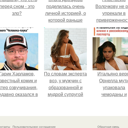
перед сном - это
поделилась очень
Волочкову не р
зло?
личной историей, о
упрекали в
которой раньше
приверженнос
почти не говорила.
устаревшим бью
процедурам.
Гарик Харламов,
По словам эксперта
Итальяно вер
звестный комик и
воз, у мужчин с
Орнелла мут
ктер озвучивания,
образованной и
упаковала
едавно оказался в
мудрой супругой
чемоданы и
центре внимания
вероятность
готовится
з-за своей работы
скоропостижной
обзавестись
над озвучкой
смерти якобы на
красным
мультфильма про
46% ниже.
паспортом.
онтакты
Пользовательское соглашение
Обратная связь