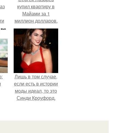
аз
купил квартиру в
Майами за 1
ти
миллион долларов.
ти -
о:
Лишь в том случае,
и
если есть в истории
моды идеал, то это
Синди Кроуфорд.