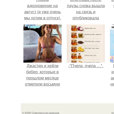
вдохновение на
паузы снова вышла
август (и уже очень
на связь и
мы хотим в отпуск).
опубликовала
свежую серию
кадров из спальни.
Джастин и хейли
-"Пчела, пчела …".
бибер, которые в
и
прошлом месяце
а
отметили восьмую
н
годовщину
помолвки, показали
и
новые фото с
совместного
© 2026 Современная девушка
К