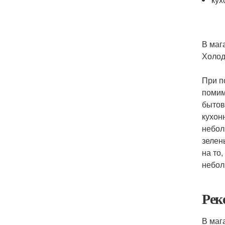
В маг
Холод
При п
помим
бытов
кухон
небол
зелен
на то
небол
Рек
В маг