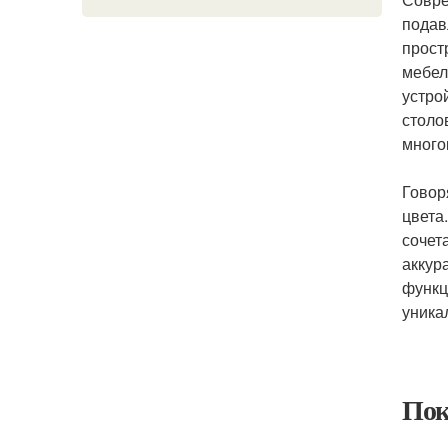
подав
прост
мебел
устро
столо
много
Говор
цвета
сочет
аккур
функц
уника
Пок