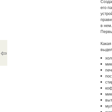
Созда
его п
устро
прави
в нем
Первы
Какая
выдел
⇦
хол
мик
печ
по
сти
ко
мик
вы
мул
кух