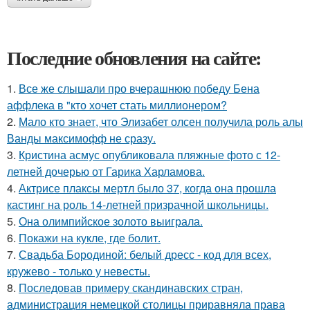
Последние обновления на сайте:
1.
Все же слышали про вчерашнюю победу Бена
аффлека в "кто хочет стать миллионером?
2.
Мало кто знает, что Элизабет олсен получила роль алы
Ванды максимофф не сразу.
3.
Кристина асмус опубликовала пляжные фото с 12-
летней дочерью от Гарика Харламова.
4.
Актрисе плаксы мертл было 37, когда она прошла
кастинг на роль 14-летней призрачной школьницы.
5.
Она олимпийское золото выиграла.
6.
Покажи на кукле, где болит.
7.
Свадьба Бородиной: белый дресс - код для всех,
кружево - только у невесты.
8.
Последовав примеру скандинавских стран,
администрация немецкой столицы приравняла права