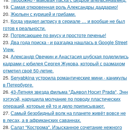
19.
Самая откровенная роль Александры даддарио!
20.
Жюльен с курицей и грибами.
21.
Когда увидел актрису в сериале … и вообще не был
готов к реальности.
22.
Потрясающее по вкусу и простоте печенье!
23.
Два года поиска - и разгадка нашлась в Google Street
View.
24.
Александр Овечкин и Анастасия шубская поделились
кадрами с юбилея Сергея Жукова, который с размахом
отметил своё 50-летие.
25.
Seryabkina устроила романтические мини - каникулы
в Петербурге.
26.
43-Летняя звезда фильма "Дьявол Носит Prada", Энн
хэтэуэй, нарушила молчание по поводу пластических
операций, которые ей то и дело приписывают.
27.
Самый безобидный волк на планете живёт вовсе не
в лесах, а в африканских саваннах.
28.
Салат "Кострома". Изысканное сочетание нежного