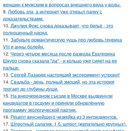
женщин к мужским в вопросах внешнего вида у воды.
9.
Любовь зла, а интернет уже открыл папку с
доказательствами.
10.
Джулия Фокс снова доказывает, что бельё - это
полноценный наряд.
11.
Забудьте романтическую чушь про любовь генриха
Viii и анны болейн.
12.
Через четыре месяца после развода Екатерина
Шкуро снова сказала "да" - и кольцо уже сияет на ее
пальце.
13.
Сергей Лазарев настоящий эксперимент устроил!
14.
Свадьба - день, полный эмоций, но эта история
трогает до глубины души.
15.
На внеочередном съезде в Москве выдвинули
кандидатов в госдуму и приняли обновлённую
программу экологической партии.
16.
Рецепт вкуснейшего чизкейка из 3 ингредиентов.
17.
Шпротный салатик. 1 б. шпрот (желательно крупных).
18.
Творожно - маковая пасха с цедрой апельсина&мёд.