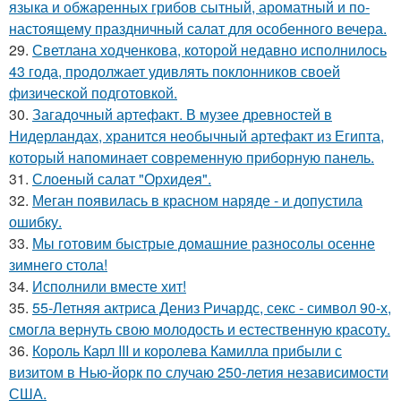
языка и обжаренных грибов сытный, ароматный и по-
настоящему праздничный салат для особенного вечера.
29.
Светлана ходченкова, которой недавно исполнилось
43 года, продолжает удивлять поклонников своей
физической подготовкой.
30.
Загадочный артефакт. В музее древностей в
Нидерландах, хранится необычный артефакт из Египта,
который напоминает современную приборную панель.
31.
Слоеный салат "Орхидея".
32.
Меган появилась в красном наряде - и допустила
ошибку.
33.
Мы готовим быстрые домашние разносолы осенне
зимнего стола!
34.
Исполнили вместе хит!
35.
55-Летняя актриса Дениз Ричардс, секс - символ 90-х,
смогла вернуть свою молодость и естественную красоту.
36.
Король Карл III и королева Камилла прибыли с
визитом в Нью-йорк по случаю 250-летия независимости
США.