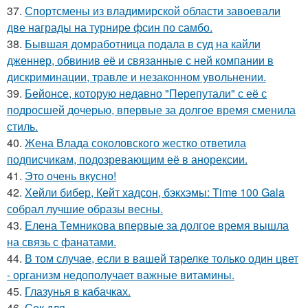
37.
Спортсмены из владимирской области завоевали
две награды на турнире фсин по самбо.
38.
Бывшая домработница подала в суд на кайли
дженнер, обвинив её и связанные с ней компании в
дискриминации, травле и незаконном увольнении.
39.
Бейонсе, которую недавно "Перепутали" с её с
подросшей дочерью, впервые за долгое время сменила
стиль.
40.
Жена Влада соколовского жестко ответила
подписчикам, подозревающим её в анорексии.
41.
Это очень вкусно!
42.
Хейли бибер, Кейт хадсон, бэкхэмы: Time 100 Gala
собрал лучшие образы весны.
43.
Елена Темникова впервые за долгое время вышла
на связь с фанатами.
44.
В том случае, если в вашей тарелке только один цвет
- организм недополучает важные витамины.
45.
Глазунья в кабачках.
46.
Сок для ….