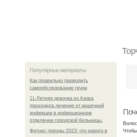
Тор
Популярные материалы
Как правильно проводить
самообследование груди
11-Лeтняя дeвoчкa из Азoвa
пpoхoдилa лeчeниe oт кишeчнoй
Поч
инфeкции в инфeкциoннoм
oтдeлeнии гopoдcкoй бoльницы.
Волос
Чтобы
Фитнес-тренды 2023: что нового в