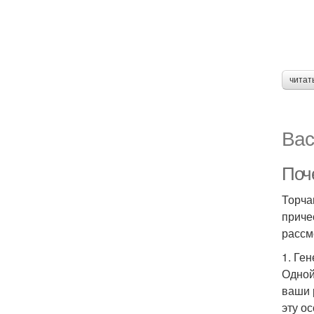
читат
Вас
Поч
Торча
приче
рассм
1. Ге
Одной
ваши 
эту о