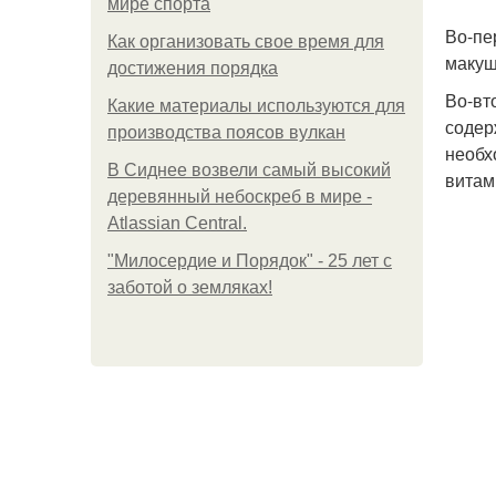
мире спорта
Во-пе
Как организовать свое время для
макуш
достижения порядка
Во-вт
Какие материалы используются для
содер
производства поясов вулкан
необх
В Сиднее возвели самый высокий
витам
деревянный небоскреб в мире -
Atlassian Central.
"Милосердие и Порядок" - 25 лет с
заботой о земляках!