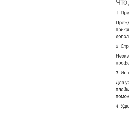
Что 
1. Пр
Прежд
прикр
допол
2. Ст
Незав
профе
3. Ис
Для у
плойк
помож
4. Уд