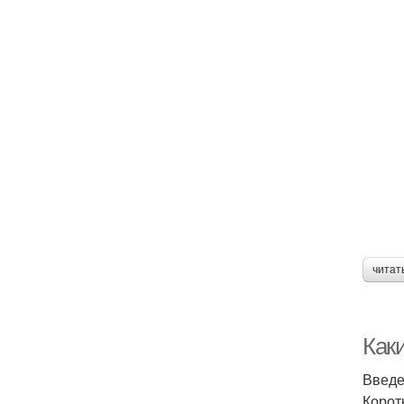
читат
Как
Введ
Корот