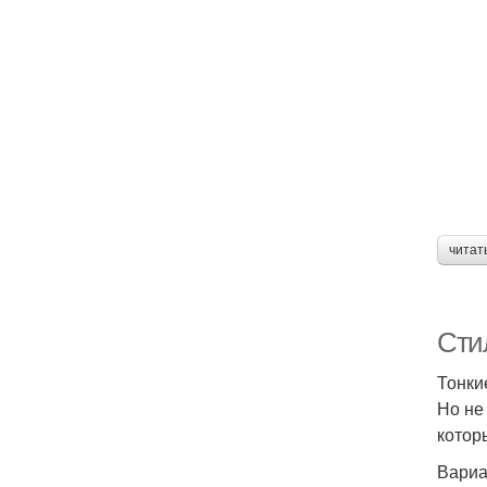
читат
Сти
Тонки
Но не
котор
Вариа