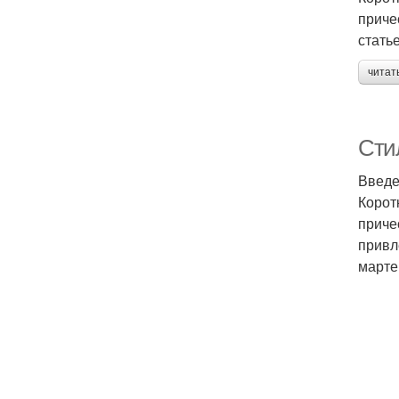
приче
стать
читат
Стил
Введ
Корот
приче
привл
марте