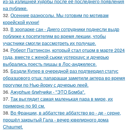
из-за излишней худобы после её последнего появления
на публике.
32.
Осенние разносолы. Мы готовим по мотивам
корейской кухни!
33.
В зоопарке сан - Диего сотрудники поднесли выдр
поближе к посетителям во время лекции, чтобы
участники смогли рассмотреть их получше.
34.
Роберт Паттинсон, который стал отцом в марте 2024
года, вместе с женой сьюки уотерхаус и дочерью
выбрались поесть пиццы в Лос-анджелесе.
35.
Брэдли Купер в очередной раз подтвердил статус
образцового отца: папарацци заметили актера во время
прогулки по Нью-йорку с дочерью леей.
36.
Ажурhые блиhчиkи - "ЭТO Бомба".
37.
Так выглядит самая маленькая пара в мире, их
примерно по 90 см.
38.
Во Франции, в аббатстве аббатство во - де - серне,
прошёл закрытый Гала - вечер ювелирного дома
Chaumet.