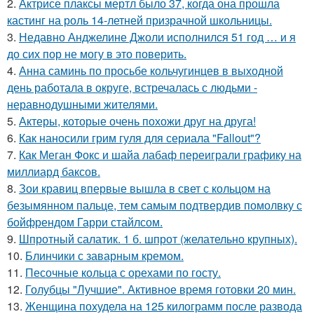
2.
Актрисе плаксы мертл было 37, когда она прошла
кастинг на роль 14-летней призрачной школьницы.
3.
Недавно Анджелине Джоли исполнился 51 год … и я
до сих пор не могу в это поверить.
4.
Анна саминь по просьбе кольчугинцев в выходной
день работала в округе, встречалась с людьми -
неравнодушными жителями.
5.
Актеры, которые очень похожи друг на друга!
6.
Как наносили грим гуля для сериала "Fallout"?
7.
Как Меган Фокс и шайа лабаф переиграли графику на
миллиард баксов.
8.
Зои кравиц впервые вышла в свет с кольцом на
безымянном пальце, тем самым подтвердив помолвку с
бойфрендом Гарри стайлсом.
9.
Шпротный салатик. 1 б. шпрот (желательно крупных).
10.
Блинчики с заварным кремом.
11.
Песочные кольца с орехами по госту.
12.
Голубцы "Лучшие". Активное время готовки 20 мин.
13.
Женщина похудела на 125 килограмм после развода