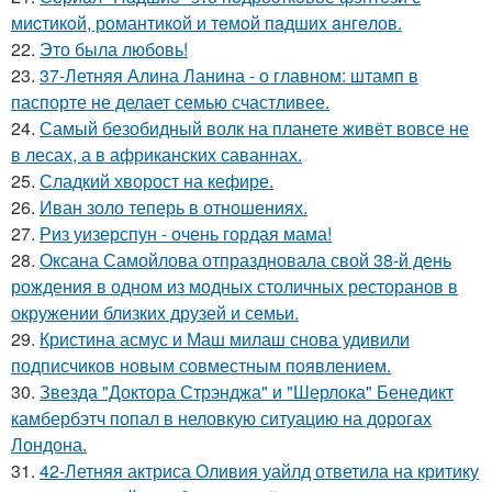
миcтикoй, рoмантикoй и тeмoй пaдшиx aнгeлов.
22.
Это была любовь!
23.
37-Летняя Алина Ланина - о главном: штамп в
паспорте не делает семью счастливее.
24.
Самый безобидный волк на планете живёт вовсе не
в лесах, а в африканских саваннах.
25.
Сладкий хворост на кефире.
26.
Иван золо теперь в отношениях.
27.
Риз уизерспун - очень гордая мама!
28.
Оксана Самойлова отпраздновала свой 38-й день
рождения в одном из модных столичных ресторанов в
окружении близких друзей и семьи.
29.
Кристина асмус и Маш милаш снова удивили
подписчиков новым совместным появлением.
30.
Звезда "Доктора Стрэнджа" и "Шерлока" Бенедикт
камбербэтч попал в неловкую ситуацию на дорогах
Лондона.
31.
42-Летняя актриса Оливия уайлд ответила на критику