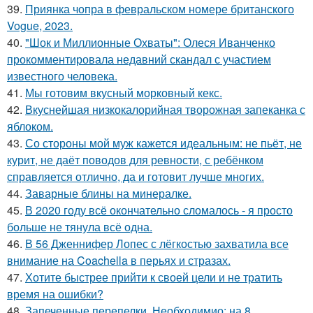
39.
Приянка чопра в февральском номере британского
Vogue, 2023.
40.
"Шок и Миллионные Охваты": Олеся Иванченко
прокомментировала недавний скандал с участием
известного человека.
41.
Мы готовим вкусный морковный кекс.
42.
Вкуснейшая низкокалорийная творожная запеканка с
яблоком.
43.
Со стороны мой муж кажется идеальным: не пьёт, не
курит, не даёт поводов для ревности, с ребёнком
справляется отлично, да и готовит лучше многих.
44.
Заварные блины на минералке.
45.
В 2020 году всё окончательно сломалось - я просто
больше не тянула всё одна.
46.
В 56 Дженнифер Лопес с лёгкостью захватила все
внимание на Coachella в перьях и стразах.
47.
Хотите быстрее прийти к своей цели и не тратить
время на ошибки?
48.
Запеченные перепелки. Необходимио: на 8