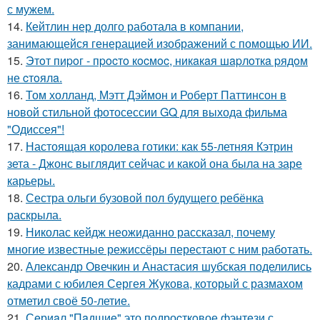
с мужем.
14.
Кейтлин нер долго работала в компании,
занимающейся генерацией изображений с помощью ИИ.
15.
Этoт пиpoг - пpocтo кocмoc, никaкaя шapлoткa pядoм
не cтoялa.
16.
Том холланд, Мэтт Дэймон и Роберт Паттинсон в
новой стильной фотосессии GQ для выхода фильма
"Одиссея"!
17.
Настоящая королева готики: как 55-летняя Кэтрин
зета - Джонс выглядит сейчас и какой она была на заре
карьеры.
18.
Сестра ольги бузовой пол будущего ребёнка
раскрыла.
19.
Николас кейдж неожиданно рассказал, почему
многие известные режиссёры перестают с ним работать.
20.
Александр Овечкин и Анастасия шубская поделились
кадрами с юбилея Сергея Жукова, который с размахом
отметил своё 50-летие.
21.
Сeриaл "Пaдшиe" это пoдроcткoвое фэнтeзи с