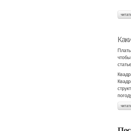
читат
Как
Плать
чтобы
стать
Квадр
Квадр
струк
погод
читат
Пос