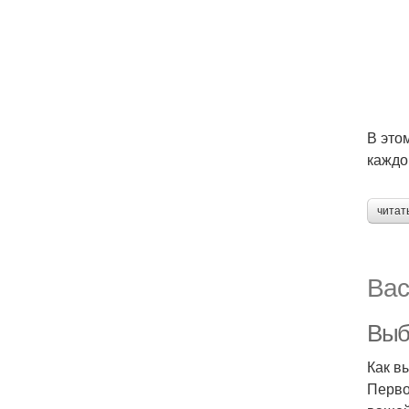
В это
каждо
читат
Вас
Выб
Как в
Перво