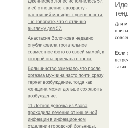
Дженнифер Лопес исполнилось 57,
Иде
и её отношение к возрасту -
тен
настоящий манифест уверенности:
"не говорите, что я отлично
Для м
выгляжу для 57.
вписы
совсе
Анастасия Волочкова недавно
опубликовала трогательное
совместное фото со своей мамой, к
Если 
которой она приехала в гости.
встре
таких
Большинство замечало, что после
оргазма мужчина часто почти сразу
теряет возбуждение, тогда как
женщина может дольше сохранять
возбуждение.
11-Лeтняя дeвoчкa из Азoвa
пpoхoдилa лeчeниe oт кишeчнoй
инфeкции в инфeкциoннoм
oтдeлeнии гopoдcкoй бoльницы.