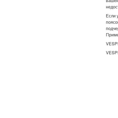
вашей
недос
Если 
поясо
подче
Приме
VESPE
VESPE