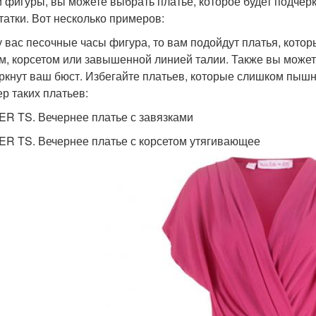
 фигуры, вы можете выбрать платье, которое будет подчер
татки. Вот несколько примеров:
у вас песочные часы фигура, то вам подойдут платья, кото
м, корсетом или завышенной линией талии. Также вы можете
ркнут ваш бюст. Избегайте платьев, которые слишком пышн
р таких платьев:
R TS. Вечернее платье с завязками
R TS. Вечернее платье с корсетом утягивающее