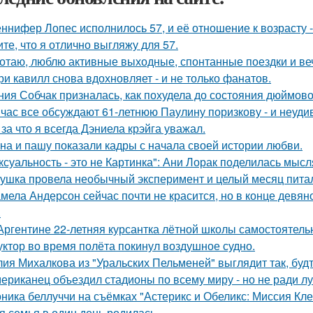
ннифер Лопес исполнилось 57, и её отношение к возрасту 
ите, что я отлично выгляжу для 57.
отаю, люблю активные выходные, спонтанные поездки и ве
ри кавилл снова вдохновляет - и не только фанатов.
ния Собчак призналась, как похудела до состояния дюймово
час все обсуждают 61-летнюю Паулину поризкову - и неуди
 за что я всегда Дэниела крэйга уважал.
на и пашу показали кадры с начала своей истории любви.
ксуальность - это не Картинка": Ани Лорак поделилась мысл
ушка провела необычный эксперимент и целый месяц пита
мела Андерсон сейчас почти не красится, но в конце девян
.
Аргентине 22-летняя курсантка лётной школы самостоятельн
уктор во время полёта покинул воздушное судно.
ия Михалкова из "Уральских Пельменей" выглядит так, будт
ериканец объездил стадионы по всему миру - но не ради лу
ника беллуччи на съёмках "Астерикс и Обеликс: Миссия Клео
я семья в один день родилась.