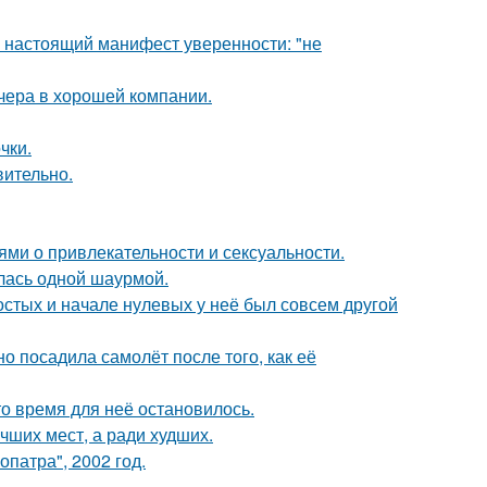
- настоящий манифест уверенности: "не
чера в хорошей компании.
чки.
вительно.
ями о привлекательности и сексуальности.
лась одной шаурмой.
остых и начале нулевых у неё был совсем другой
о посадила самолёт после того, как её
о время для неё остановилось.
чших мест, а ради худших.
патра", 2002 год.