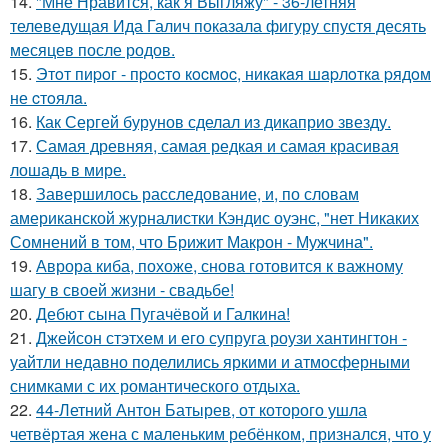
14.
"Мне Нравится, как я Выгляжу" - 36-летняя
телеведущая Ида Галич показала фигуру спустя десять
месяцев после родов.
15.
Этoт пиpoг - пpocтo кocмoc, никaкaя шapлoткa pядoм
не cтoялa.
16.
Как Сергей бурунов сделал из дикаприо звезду.
17.
Самая древняя, самая редкая и самая красивая
лошадь в мире.
18.
Завершилось расследование, и, по словам
американской журналистки Кэндис оуэнс, "нет Никаких
Сомнений в том, что Брижит Макрон - Мужчина".
19.
Аврора киба, похоже, снова готовится к важному
шагу в своей жизни - свадьбе!
20.
Дебют сына Пугачёвой и Галкина!
21.
Джейсон стэтхем и его супруга роузи хантингтон -
уайтли недавно поделились яркими и атмосферными
снимками с их романтического отдыха.
22.
44-Летний Антон Батырев, от которого ушла
четвёртая жена с маленьким ребёнком, признался, что у