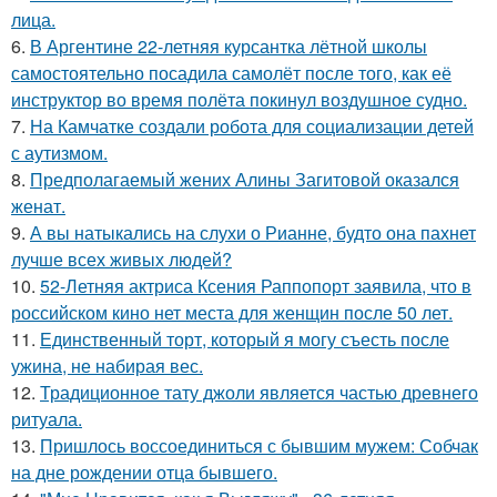
лица.
6.
В Аргентине 22-летняя курсантка лётной школы
самостоятельно посадила самолёт после того, как её
инструктор во время полёта покинул воздушное судно.
7.
На Камчатке создали робота для социализации детей
с аутизмом.
8.
Предполагаемый жених Алины Загитовой оказался
женат.
9.
А вы натыкались на слухи о Рианне, будто она пахнет
лучше всех живых людей?
10.
52-Летняя актриса Ксения Раппопорт заявила, что в
российском кино нет места для женщин после 50 лет.
11.
Единственный торт, который я могу съесть после
ужина, не набирая вес.
12.
Традиционное тату джоли является частью древнего
ритуала.
13.
Пришлось воссоединиться с бывшим мужем: Собчак
на дне рождении отца бывшего.