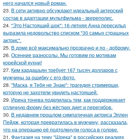
него начался новый роман.
23.
В сети активно обсуждают идеальный актерский
состав в адаптации мультфильма - звереполис.
24.
"Это Настоящий шок": 16-летняя Анна пересильд
выразила недовольство списком "30 самых страшных
актрис".
25.
В доме всё максимально прозрачно и по - доброму.
26.
Осенние разносолы. Мы готовим по мотивам
корейской кухни!
27.
Ким кардашьян требует 167 тысяч долларов с
мужчины за ошибку с его фото.
28.
"Маска, я Тебя не Знаю": трагедия стримерши,
которую не захотели увидеть настоящей.
29.
Ирина тонева поделилась тем, как поддерживает
отличную форму без жёстких диет и перегибов.
30.
В недавнем прошлом симпатичная актриса Эллен
Пейдж, которая превратилась в мужчину, рассказала,
что на операцию её подтолкнули голоса в голове.
31.
Фантазия на тему "Шрека" в российских реалиях