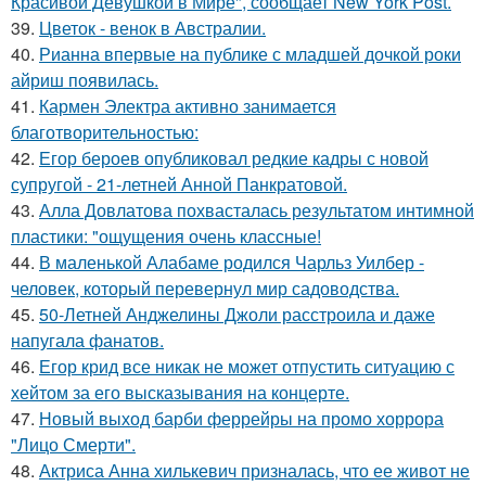
Красивой Девушкой в Мире", сообщает New York Post.
39.
Цветок - венок в Австралии.
40.
Рианна впервые на публике с младшей дочкой роки
айриш появилась.
41.
Кармен Электра активно занимается
благотворительностью:
42.
Егор бероев опубликовал редкие кадры с новой
супругой - 21-летней Анной Панкратовой.
43.
Алла Довлатова похвасталась результатом интимной
пластики: "ощущения очень классные!
44.
В маленькой Алабаме родился Чарльз Уилбер -
человек, который перевернул мир садоводства.
45.
50-Летней Анджелины Джоли расстроила и даже
напугала фанатов.
46.
Егор крид все никак не может отпустить ситуацию с
хейтом за его высказывания на концерте.
47.
Новый выход барби феррейры на промо хоррора
"Лицо Смерти".
48.
Актриса Анна хилькевич призналась, что ее живот не