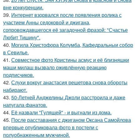
вне конкуренции.
39.
Интернет взорвался после появления ролика с
участием Анны седоковой и джигана,
сопровождавшегося её загадочной фразой: "Счастье
Любит Тишину".
40.
Могила Христофора Колумба, Кафедральныи собор
в Севилье.
41.
Совместное фото Кристины асмус и её близняшки
маши милаш вызвало оживлённую реакцию
подписчиков.
42.
Слухи вокруг анастасия решетова снова обороты
набирают.
43.
50-Летней Анджелины Джоли расстроила и даже
напугала фанатов.
44.
Её назвали "Гулящей" - и выгнали из дома.
45.
После расставания с джиганом Оксана Самойлова
впервые опубликовала фото в постели с
полуобнаженным мужчиной.