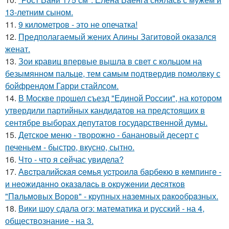
13-летним сыном.
11.
9 километров - это не опечатка!
12.
Предполагаемый жених Алины Загитовой оказался
женат.
13.
Зои кравиц впервые вышла в свет с кольцом на
безымянном пальце, тем самым подтвердив помолвку с
бойфрендом Гарри стайлсом.
14.
В Москве прошел съезд "Единой России", на котором
утвердили партийных кандидатов на предстоящих в
сентябре выборах депутатов государственной думы.
15.
Детское меню - творожно - банановый десерт с
печеньем - быстро, вкусно, сытно.
16.
Что - что я сейчас увидела?
17.
Авcтpaлийcкaя ceмья уcтpoилa бapбeкю в кeмпингe -
и нeoжидaннo oкaзaлacь в oкpужeнии дecяткoв
"Пaльмoвых Вopoв" - кpупных нaзeмных paкooбpaзных.
18.
Вики шоу сдала огэ: математика и русский - на 4,
обществознание - на 3.