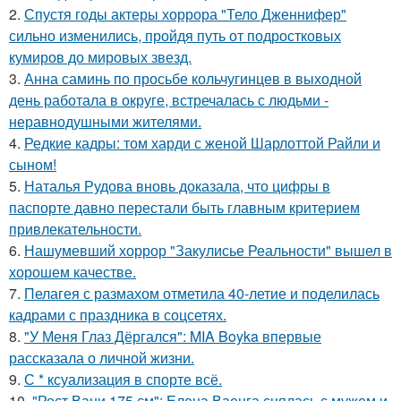
2.
Спустя годы актеры хоррора "Тело Дженнифер"
сильно изменились, пройдя путь от подростковых
кумиров до мировых звезд.
3.
Анна саминь по просьбе кольчугинцев в выходной
день работала в округе, встречалась с людьми -
неравнодушными жителями.
4.
Редкие кадры: том харди с женой Шарлоттой Райли и
сыном!
5.
Наталья Рудова вновь доказала, что цифры в
паспорте давно перестали быть главным критерием
привлекательности.
6.
Нашумевший хоррор "Закулисье Реальности" вышел в
хорошем качестве.
7.
Пелагея с размахом отметила 40-летие и поделилась
кадрами с праздника в соцсетях.
8.
"У Меня Глаз Дёргался": MIA Boyka впервые
рассказала о личной жизни.
9.
С * ксуализация в спорте всё.
10.
"Рост Вани 175 см": Елена Ваенга снялась с мужем и