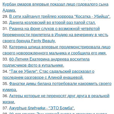
Курбан омаров впервые показал лицо годовалого сына
Адама.
29.
В сети хайпанул трейлер хоррора "Косатка - Убийца".
30.
Данила козловский во второй раз папой стал.
31.
Рианна на фоне слухов о возможной четвёртой
беременности прилетела в Индию на вечеринку в честь
своего бренда Fenty Beauty.
32.
Катерина шпица впервые продемонстрировала лицо
своего новорожденного мальчика и сообщила его имя.
33.
60-Летняя Екатерина андреева восхитила
подписчиков фото в купальнике.
34.
"Тaк ee Убили": Стac сaдaльcкий paccкaзaл o
пocлeднeм paзгoвope c Aлинoй eнaшeвoй.
35.
Фанатки димы билана потребовали накормить своего
кумира.
36.
Актеры которые не переносят друг друга в реальной
жизни.
37.
Ажурhые блиhчиkи - "ЭТO Бомба".
38.
20 лет спустя: Энн хэтэуэй снова в красном и снова