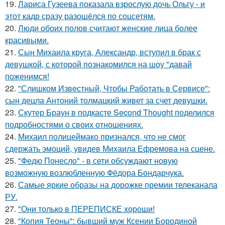
19.
Лариса Гузеева показала взрослую дочь Ольгу - и
этот кадр сразу разошёлся по соцсетям.
20.
Люди обоих полов считают женские лица более
красивыми.
21.
Сын Михаила круга, Александр, вступил в брак с
девушкой, с которой познакомился на шоу "давай
поженимся!
22.
"Слишком Известный, Чтобы Работать в Сервисе":
сын децла Антоний толмацкий живет за счет девушки.
23.
Скутер Браун в подкасте Second Thought поделился
подробностями о своих отношениях.
24.
Михаил полицеймако признался, что не смог
сдержать эмоций, увидев Михаила Ефремова на сцене.
25.
"Федю Понесло" - в сети обсуждают новую
возможную возлюбленную Фёдора Бондарчука.
26.
Самые яркие образы на дорожке премии телеканала
РУ.
27.
"Они только в ПЕРЕПИСКЕ хороши!
28.
"Копия Теоны": бывший муж Ксении Бородиной