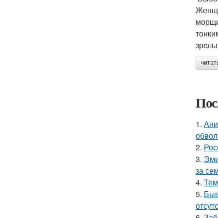
Женщи
морщи
тонки
зрелы
читат
Пос
1.
Ани
обвол
2.
Рос
3.
Эми
за се
4.
Тем
5.
Быв
отсутс
6.
Заб