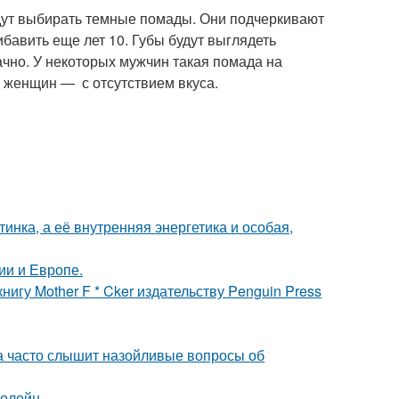
удут выбирать темные помады. Они подчеркивают
ибавить еще лет 10. Губы будут выглядеть
ачно. У некоторых мужчин такая помада на
 женщин — с отсутствием вкуса.
инка, а её внутренняя энергетика и особая,
ии и Европе.
игу Mother F * Cker издательству Penguin Press
 часто слышит назойливые вопросы об
болейн.