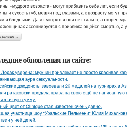
ны «мудрого возраста» могут прибавить себе лет, если б
ны и сухость губ, мешки под глазами, а к возрасту могут пр
ми и бледными. Да и смотрятся они не стильно, а скорее мр
х женщинах ассоциируется с приближающейся смертью, а у
ь дальше →
ледние обновления на сайте:
 Лорак уверена: мужчин привлекает не просто красивая карт
акивающая аура сексуальности.
сийские дзюдоисты завоевали 26 медалей на турнирах в Аз
ли ратаковски продала права на свою ещё не написанную кн
мизначную сумму.
ный цвет от Clinique стал известен очень давно.
шая участница шоу "Уральские Пельмени" Юлия Михалкова
твии у неё детей.
удьте романтическую чушь про любовь генриха Viii и анны 