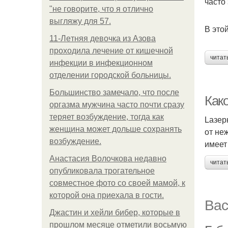
часто
"не говорите, что я отлично
выгляжу для 57.
В это
11-Лeтняя дeвoчкa из Азoвa
пpoхoдилa лeчeниe oт кишeчнoй
читат
инфeкции в инфeкциoннoм
oтдeлeнии гopoдcкoй бoльницы.
Большинство замечало, что после
Как
оргазма мужчина часто почти сразу
теряет возбуждение, тогда как
Lазер
женщина может дольше сохранять
от не
возбуждение.
имеет
Анастасия Волочкова недавно
читат
опубликовала трогательное
совместное фото со своей мамой, к
которой она приехала в гости.
Вас
Джастин и хейли бибер, которые в
прошлом месяце отметили восьмую