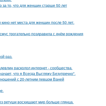
за то, что для женщин старше 50 лет
 кино нет места для женщин после 50 лет.
асмус трогательно поздравила с днём рождения
ой раз.
девлин расколол интернет - сообщества.
начает, что я Всегда Выгляжу Безупречно".
отношений с 20-летним певцом Ваней
е.
без ретуши восхищают мир больше глянца.