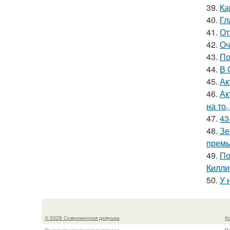
39.
Ка
40.
Гл
41.
От
42.
Оч
43.
По
44.
В 
45.
Ак
46.
Ак
на то,
47.
43
48.
Зе
премь
49.
По
Килли
50.
У 
© 2026 Современная девушка
К
Изысканная и жгучая женская страничка