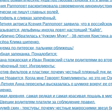
ния Раппопорт раскритиковала современную киноиндустрию 
ически не пишут главных ролей.
тофель в сливках запечённый.
Летняя актриса Ксения Раппопорт заявила, что в российском
азывается, дельфины иногда ловят настоящий "Кайф".
ублично Обратилась к Чужому Мужу" - 38-летняя Кристина 
сёра Клима шипенко.
урма по-питерски, пальчики оближешь!
бная запеканка. Понадобится:
ана пожарская и Иван Янковский стали родителями во втор
чёночный торт. Ингредиенты:
отив фильтров и пластики: почему честный пляжный лук ди 
не Нравится, Когда мне Говорят Комплименты, но это не Оз
-Летняя Анна пересильд высказалась о шумихе вокруг ее 
иенко.
мая древняя, самая редкая и самая красивая лошадь в мир
Швеции водителям платили за соблюдение правил.
иумф скин - текстуры: почему честные макроснимки звезд 