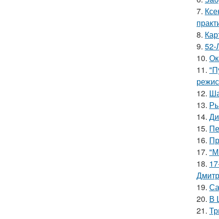
7.
Ксе
практ
8.
Кар
9.
52-
10.
Ок
11.
"П
режис
12.
Ша
13.
Ры
14.
Ди
15.
Пе
16.
Пр
17.
"М
18.
17
Дмитр
19.
Са
20.
В 
21.
Тр