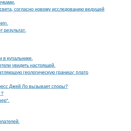
чками.
 света, согласно новому исследованию ведущей
ein.
 результат.
 в купальнике.
отели увидеть настоящей.
атляющую геологическую границу: плато
ресс Джей Ло вызывает споры?
1?
ер".
елателей.