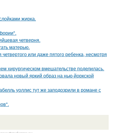
ослойками жирка.
фории".
яйцевая четверня.
тать матерью.
четвертого или даже пятого ребенка, несмотря
ем хирургическом вмешательстве поделилась.
овала новый яркий образ на нью-йоркской
абелль уоллис тут же заподозрили в романе с
ов".
казании обратной гиперссылки.