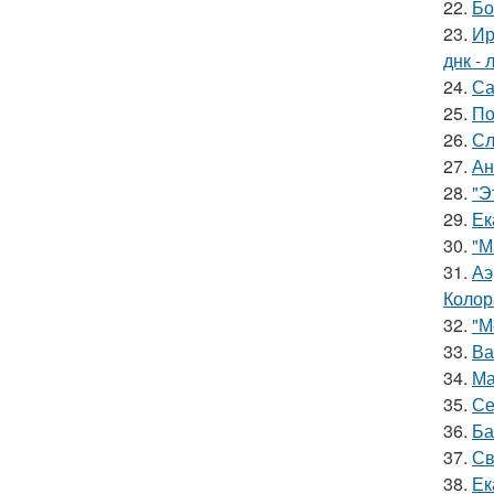
22.
Бо
23.
Ир
днк -
24.
Са
25.
По
26.
Сл
27.
Ан
28.
"Э
29.
Ек
30.
"М
31.
Аэ
Колор
32.
"М
33.
Ва
34.
Ма
35.
Се
36.
Ба
37.
Св
38.
Ек