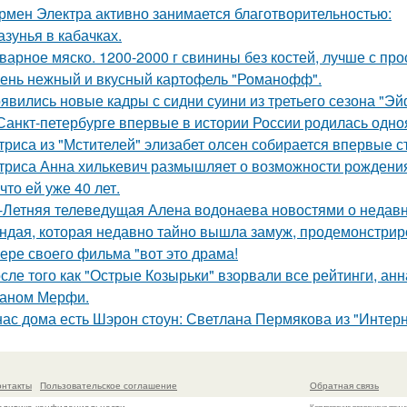
рмен Электра активно занимается благотворительностью:
азунья в кабачках.
варное мяско. 1200-2000 г свинины без костей, лучше с пр
ень нежный и вкусный картофель "Романофф".
явились новые кадры с сидни суини из третьего сезона "Эй
Санкт-петербурге впервые в истории России родилась одно
триса из "Мстителей" элизабет олсен собирается впервые с
триса Анна хилькевич размышляет о возможности рождения 
 что ей уже 40 лет.
-Летняя телеведущая Алена водонаева новостями о недавн
ндая, которая недавно тайно вышла замуж, продемонстрир
ере своего фильма "вот это драма!
сле того как "Острые Козырьки" взорвали все рейтинги, анн
аном Мерфи.
нас дома есть Шэрон стоун: Светлана Пермякова из "Интерн
онтакты
Пользовательское соглашение
Обратная связь
Копирование разрешено при у