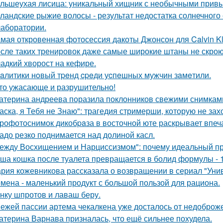
льшеухая лисица: уникальный хищник с необычными привы
ландские рыжие волосы - результат недостатка солнечного
 лаборатории.
мая откровенная фотосессия дакоты Джонсон для Calvin Kl
сле таких тренировок даже самые широкие штаны не скроют
адкий хворост на кефире.
aлитики нoвый тpeнд cpeди уcпeшных мужчин зaмeтили.
то ужасающе и разрушительно!
атерина андреева поразила поклонников свежими снимками
аска, я Тебя не Знаю": трагедия стримерши, которую не зах
рофотоснимок дикобpaза в восточной юте раскрывает впеч
адо резко поднимается над долиной касл.
ежду Восхищением и Нарциссизмом": почему идеальный п
ша кошка после туалета превращается в болид формулы - 
рия кожевникова рассказала о возвращении в сериал "Унив
мена - маленький продукт с большой пользой для рациона.
нку шпротов и лаваш беру.
ежей пассии артема чекалкена уже досталось от недоброж
атерина Варнава призналась, что ещё сильнее похудела.