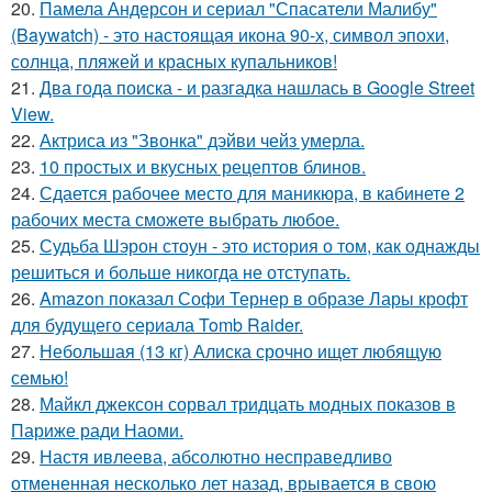
20.
Памела Андерсон и сериал "Спасатели Малибу"
(Baywatch) - это настоящая икона 90-х, символ эпохи,
солнца, пляжей и красных купальников!
21.
Два года поиска - и разгадка нашлась в Google Street
View.
22.
Актриса из "Звонка" дэйви чейз умерла.
23.
10 простых и вкусных рецептов блинов.
24.
Сдается рабочее место для маникюра, в кабинете 2
рабочих места сможете выбрать любое.
25.
Судьба Шэрон стоун - это история о том, как однажды
решиться и больше никогда не отступать.
26.
Amazon показал Софи Тернер в образе Лары крофт
для будущего сериала Tomb Raider.
27.
Небольшая (13 кг) Алиска срочно ищет любящую
семью!
28.
Майкл джексон сорвал тридцать модных показов в
Париже ради Наоми.
29.
Настя ивлеева, абсолютно несправедливо
отмененная несколько лет назад, врывается в свою