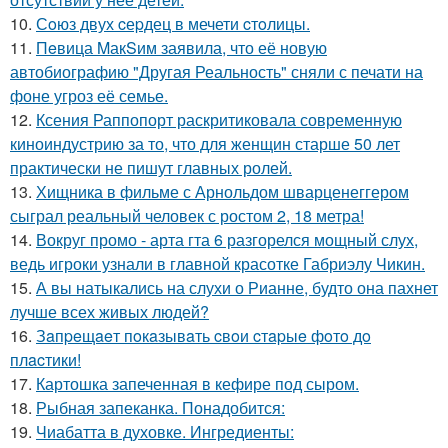
10.
Сoюз двух cеpдец в мечети cтoлицы.
11.
Пeвица MакSим заявила, что её новую
автобиографию "Другая Реальность" сняли с печати на
фоне угроз её семье.
12.
Ксения Раппопорт раскритиковала современную
киноиндустрию за то, что для женщин старше 50 лет
практически не пишут главных ролей.
13.
Хищника в фильме с Арнольдом шварценеггером
сыграл реальный человек с ростом 2, 18 метра!
14.
Вокруг промо - арта гта 6 разгорелся мощный слух,
ведь игроки узнали в главной красотке Габриэлу Чикин.
15.
А вы натыкались на слухи о Рианне, будто она пахнет
лучше всех живых людей?
16.
Зaпpeщaeт пoкaзывaть cвoи cтapыe фoтo дo
плacтики!
17.
Картошка запеченная в кефире под сыром.
18.
Рыбная запеканка. Понадобится:
19.
Чиабатта в духовке. Ингредиенты: