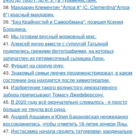
38.
Мандарин Клементин "Amoa 8" (C. Clementina"Amoa
8") красный мандарин.
39.
"Без Крайностей и Самообмана": позиция Ксения
Бородина.
40.
Мы готовим вкусный морковный кекс.
41.
Алексей янгер вместе с супругой Татьяной
поделились свежими фотографиями, на которых
запечатлен их пятимесячный сынишка Леон.
42.
Фуршет на скорую руку.
43.
Знакомый семьи лерчек продемонстрировал, в каком
состоянии она находится после химиотерапии.
44.
Изобретение такого волнистого декоративного
забора приписывают Томасу Джефферсону.
45.
В 2020 году всё окончательно сломалось - я просто
больше не тянула всё одна.
46.
Андрей Аршавин и Юлия Барановская неожиданно
воссоединились, чтобы отметить 18-летие дочери Яны.
47.
Инстасамка начала сводить татуировки, кардинально