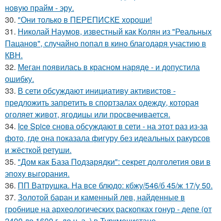
новую прайм - эру.
30.
"Они только в ПЕРЕПИСКЕ хороши!
31.
Николай Наумов, известный как Колян из "Реальных
Пацанов", случайно попал в кино благодаря участию в
КВН.
32.
Меган появилась в красном наряде - и допустила
ошибку.
33.
В сети обсуждают инициативу активистов -
предложить запретить в спортзалах одежду, которая
оголяет живот, ягодицы или просвечивается.
34.
Ice Spice снова обсуждают в сети - на этот раз из-за
фото, где она показала фигуру без идеальных ракурсов
и жёсткой ретуши.
35.
"Дом как База Подзарядки": секрет долголетия ови в
эпоху выгорания.
36.
ПП Ватрушка. На все блюдо: кбжу/546/б 45/ж 17/у 50.
37.
Золотой баран и каменный лев, найденные в
гробнице на археологических раскопках гонур - депе (от
2400 до 1600 г. до н. э. ) в Туркменистане.