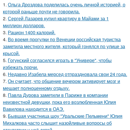
1.
Ольга Дроздова поделилась очень личной историей, о
которой раньше почти не говорила.
2.
Сергей Лазарев купил квартиру в Майами за 1
миллион долларов.
3.
Рацион 1400 калорий.
4.
Во время прогулки по Венеции российская туристка
заметила местного жителя, который гонялся по улице за
крысой.
5.
Гогунский согласился играть в "Универе", чтобы
избежать порчи.
6.
Недавно Изабела мерсед отпраздновала свои 24 года.
7.
Он считает, что общение вечером активирует мозг и
мешает полноценному отдыху.
8.
Павла Дурова заметили в Париже в компании
неизвестной девушки, пока его возлюбленная Юлия
Вавилова находится в ОАЭ.
9.
Бывшая участница шоу "Уральские Пельмени" Юлия
Михалкова часто слышит назойливые вопросы об
отсутствии у неё детей.