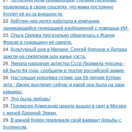
поделилась в своих соцсетях, что мама постоянно
буллит её из-за внешности.
22.
Кейтлин нер долго работала в компании,
занимающейся генерацией изображений с помощью ИИ.
23.
Ольга Орлова трогательно обратилась к Жанне
Фриске в годовщину её смерти.
24.
Культурный шок в Милане: Сергей бурунов и Дилара
зажгли на секретном шоу канье уэста.
25.
Умерла народная артистка Ссср Людмила чурсина -
ей было 84 года, сообщили в театре российской армии.
26.
Настоящая королева готики: как 55-летняя Кэтрин
зета - Джонс выглядит сейчас и какой она была на заре
карьеры.
27.
Это была любовь!
28.
Продюсер Александр цекало вышел в свет в Москве
с женой Дариной Эрвин.
29.
В южной Корее придумали свой вариант борьбы с
буллингом.