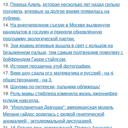
13.
Певица Адель, которая несколько лет назад сильно
похудела, впервые за долгое время появилась на
публике.
14.
На внеочередном съезде в Москве выдвинули
кандидатов в госдуму и приняли обновлённую
программу экологической партии.
15.
Зои кравиц впервые вышла в свет с кольцом на
безымянном пальце, тем самым подтвердив помолвку с
бойфрендом Гарри стайлсом.
16.
История прозаична этой фотографии.
17.
Вики шоу сдала огэ: математика и русский - на 4,
обществознание - на 3.
18.
Шаурма по-питерски, пальчики оближешь!
19.
Роль мамы стифлера изменила жизнь дженнифер
кулидж навсегда.
20.
"Инопланетная Девушка": американская модель
Мелани гайдос родилась с редкой генетической
аномалией - эктодермальной дисплазией.
21.
18-Летняя дочь телеведущей, Полина Аксенова,