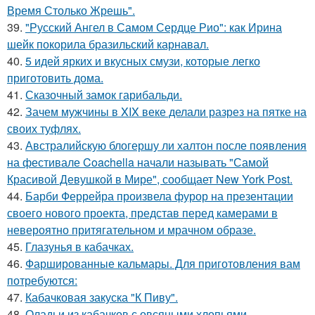
Время Столько Жрешь".
39.
"Русский Ангел в Самом Сердце Рио": как Ирина
шейк покорила бразильский карнавал.
40.
5 идей ярких и вкусных смузи, которые легко
приготовить дома.
41.
Сказочный замок гарибальди.
42.
Зачем мужчины в XIX веке делали разрез на пятке на
своих туфлях.
43.
Австралийскую блогершу ли халтон после появления
на фестивале Coachella начали называть "Самой
Красивой Девушкой в Мире", сообщает New York Post.
44.
Барби Феррейра произвела фурор на презентации
своего нового проекта, представ перед камерами в
невероятно притягательном и мрачном образе.
45.
Глазунья в кабачках.
46.
Фаршированные кальмары. Для приготовления вам
потребуются:
47.
Кабачковая закуска "К Пиву".
48.
Оладьи из кабачков с овсяными хлопьями.