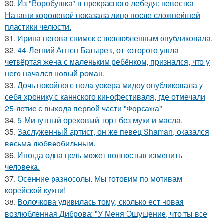
30.
Из "Воробушка" в прекрасного лебедя: невестка
Наташи королевой показала лицо после сложнейшей
пластики челюсти.
31.
Ирина пегова снимок с возлюбленным опубликовала.
32.
44-Летний Антон Батырев, от которого ушла
четвёртая жена с маленьким ребёнком, признался, что у
него начался новый роман.
33.
Дочь покойного пола уокера мидоу опубликовала у
себя хронику с каннского кинофестиваля, где отмечали
25-летие с выхода первой части "Форсажа".
34.
5-Минутный ореховый торт без муки и масла.
35.
Заслуженный артист, он же певец Shaman, оказался
весьма любвеобильным.
36.
Иногда одна цель может полностью изменить
человека.
37.
Осенние разносолы. Мы готовим по мотивам
корейской кухни!
38.
Волочкова удивилась тому, сколько ест новая
возлюбленная Диброва: "У Меня Ощущение, что ты все