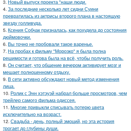
3.
Новый выпуск проекта "наши люди.
4.
За последние несколько лет сидни Суини
превратилась из актрисы второго плана в настоящую
звезду голливуда.
5.
Ксения Собчак призналась, как похудела до состояния
дюймовочки.
6.
Вы точно не пробовали такое варенье.
7.
На пробах к фильму "Морозко" я была полна
решимости и готова была на всё, чтобы получить роль.
8.
Он считает, что общение вечером активирует мозг и
мешает полноценному отдыху.
9.
В сети активно обсуждают новый метод изменения
лица.
10.
Ролик с Энн хэтэуэй набрал больше просмотров, чем
трейлер самого фильма одиссея.
11.
Многие привыкли списывать потерю цвета
исключительно на возраст.
12.
Свадьба - день, полный эмоций, но эта история
трогает до глубины души.