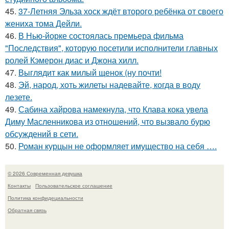
45.
37-Летняя Эльза хоск ждёт второго ребёнка от своего
жениха тома Дейли.
46.
В Нью-йорке состоялась премьера фильма
"Последствия", которую посетили исполнители главных
ролей Кэмерон диас и Джона хилл.
47.
Выглядит как милый щенок (ну почти!
48.
Эй, народ, хоть жилеты надевайте, когда в воду
лезете.
49.
Сабина хайрова намекнула, что Клава кока увела
Диму Масленникова из отношений, что вызвало бурю
обсуждений в сети.
50.
Роман курцын не оформляет имущество на себя ….
© 2026 Современная девушка
Контакты
Пользовательское соглашение
Политика конфидециальности
Обратная связь