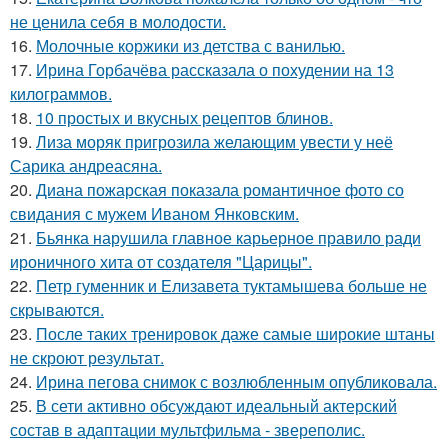
не ценила себя в молодости.
16.
Молочные коржики из детства с ванилью.
17.
Ирина Горбачёва рассказала о похудении на 13
килограммов.
18.
10 простых и вкусных рецептов блинов.
19.
Лиза моряк пригрозила желающим увести у неё
Сарика андреасяна.
20.
Диана пожарская показала романтичное фото со
свидания с мужем Иваном Янковским.
21.
Бьянка нарушила главное карьерное правило ради
ироничного хита от создателя "Царицы".
22.
Петр гуменник и Елизавета туктамышева больше не
скрываются.
23.
После таких тренировок даже самые широкие штаны
не скроют результат.
24.
Ирина пегова снимок с возлюбленным опубликовала.
25.
В сети активно обсуждают идеальный актерский
состав в адаптации мультфильма - звереполис.