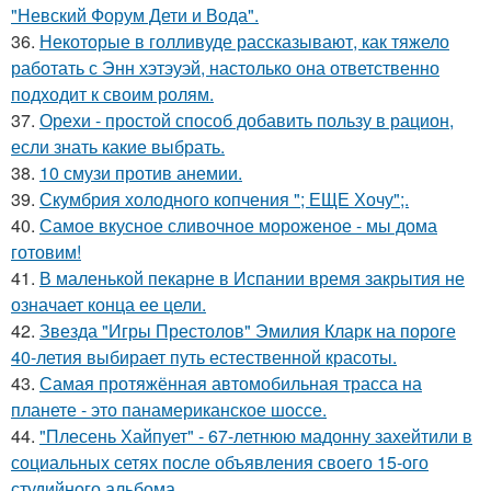
"Невский Форум Дети и Вода".
36.
Некоторые в голливуде рассказывают, как тяжело
работать с Энн хэтэуэй, настолько она ответственно
подходит к своим ролям.
37.
Орехи - простой способ добавить пользу в рацион,
если знать какие выбрать.
38.
10 смузи против анемии.
39.
Скумбрия холодного копчения "; ЕЩЕ Хочу";.
40.
Самое вкусное сливочное мороженое - мы дома
готовим!
41.
В маленькой пекарне в Испании время закрытия не
означает конца ее цели.
42.
Звезда "Игры Престолов" Эмилия Кларк на пороге
40-летия выбирает путь естественной красоты.
43.
Самая протяжённая автомобильная трасса на
планете - это панамериканское шоссе.
44.
"Плесень Хайпует" - 67-летнюю мадонну захейтили в
социальных сетях после объявления своего 15-ого
студийного альбома.