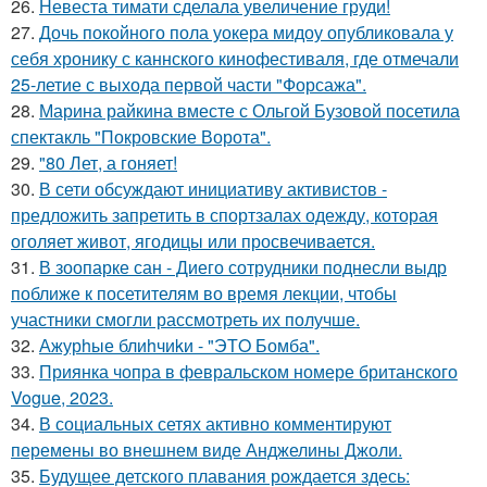
26.
Невеста тимати сделала увеличение груди!
27.
Дочь покойного пола уокера мидоу опубликовала у
себя хронику с каннского кинофестиваля, где отмечали
25-летие с выхода первой части "Форсажа".
28.
Марина райкина вместе с Ольгой Бузовой посетила
спектакль "Покровские Ворота".
29.
"80 Лет, а гоняет!
30.
В сети обсуждают инициативу активистов -
предложить запретить в спортзалах одежду, которая
оголяет живот, ягодицы или просвечивается.
31.
В зоопарке сан - Диего сотрудники поднесли выдр
поближе к посетителям во время лекции, чтобы
участники смогли рассмотреть их получше.
32.
Ажурhые блиhчиkи - "ЭТO Бомба".
33.
Приянка чопра в февральском номере британского
Vogue, 2023.
34.
В социальных сетях активно комментируют
перемены во внешнем виде Анджелины Джоли.
35.
Будущее детского плавания рождается здесь: