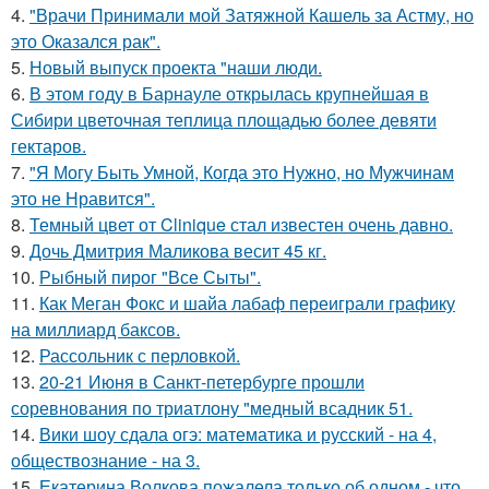
4.
"Врачи Принимали мой Затяжной Кашель за Астму, но
это Оказался рак".
5.
Новый выпуск проекта "наши люди.
6.
В этом году в Барнауле открылась крупнейшая в
Сибири цветочная теплица площадью более девяти
гектаров.
7.
"Я Могу Быть Умной, Когда это Нужно, но Мужчинам
это не Нравится".
8.
Темный цвет от Clinique стал известен очень давно.
9.
Дочь Дмитрия Маликова весит 45 кг.
10.
Рыбный пирог "Все Сыты".
11.
Как Меган Фокс и шайа лабаф переиграли графику
на миллиард баксов.
12.
Рассольник с перловкой.
13.
20-21 Июня в Санкт-петербурге прошли
соревнования по триатлону "медный всадник 51.
14.
Вики шоу сдала огэ: математика и русский - на 4,
обществознание - на 3.
15.
Екатерина Волкова пожалела только об одном - что