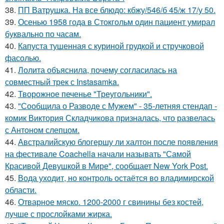
38.
ПП Ватрушка. На все блюдо: кбжу/546/б 45/ж 17/у 50.
39.
Осенью 1958 года в Стокгольм один пациент умирал
буквально по часам.
40.
Капуста тушенная с куриной грудкой и стручковой
фасолью.
41.
Лолита объяснила, почему согласилась на
совместный трек с Instasamka.
42.
Творожное печенье "Треугольники".
43.
"Сообщила о Разводе с Мужем" - 35-летняя стендап -
комик Виктория Складчикова призналась, что развелась
с Антоном слепцом.
44.
Австралийскую блогершу ли халтон после появления
на фестивале Coachella начали называть "Самой
Красивой Девушкой в Мире", сообщает New York Post.
45.
Вода уходит, но контроль остаётся во владимирской
области.
46.
Отварное мяско. 1200-2000 г свинины без костей,
лучше с прослойками жирка.