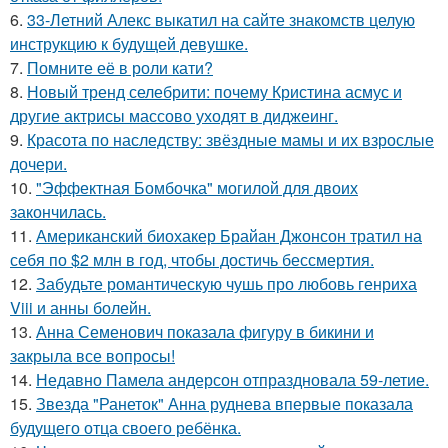
6.
33-Летний Алекс выкатил на сайте знакомств целую
инструкцию к будущей девушке.
7.
Помните её в роли кати?
8.
Новый тренд селебрити: почему Кристина асмус и
другие актрисы массово уходят в диджеинг.
9.
Красота по наследству: звёздные мамы и их взрослые
дочери.
10.
"Эффектная Бомбочка" могилой для двоих
закончилась.
11.
Американский биохакер Брайан Джонсон тратил на
себя по $2 млн в год, чтобы достичь бессмертия.
12.
Забудьте романтическую чушь про любовь генриха
Viii и анны болейн.
13.
Анна Семенович показала фигуру в бикини и
закрыла все вопросы!
14.
Недавно Памела андерсон отпраздновала 59-летие.
15.
Звезда "Ранеток" Анна руднева впервые показала
будущего отца своего ребёнка.