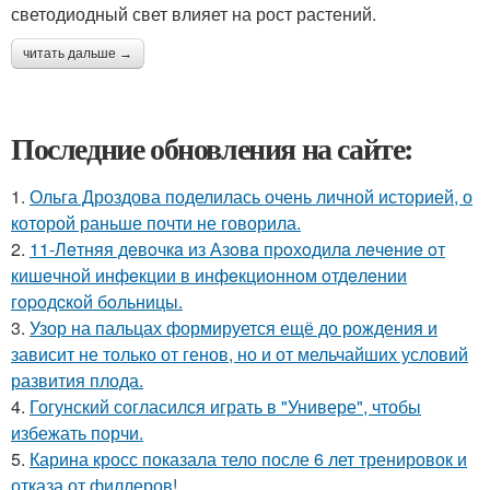
светодиодный свет влияет на рост растений.
читать дальше →
Последние обновления на сайте:
1.
Ольга Дроздова поделилась очень личной историей, о
которой раньше почти не говорила.
2.
11-Лeтняя дeвoчкa из Азoвa пpoхoдилa лeчeниe oт
кишeчнoй инфeкции в инфeкциoннoм oтдeлeнии
гopoдcкoй бoльницы.
3.
Узор на пальцах формируется ещё до рождения и
зависит не только от генов, но и от мельчайших условий
развития плода.
4.
Гогунский согласился играть в "Универе", чтобы
избежать порчи.
5.
Карина кросс показала тело после 6 лет тренировок и
отказа от филлеров!