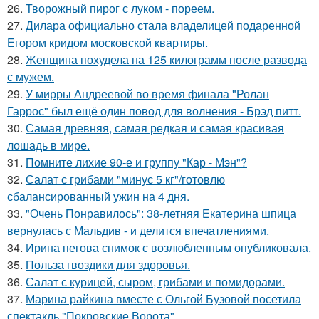
26.
Творожный пирог с луком - пореем.
27.
Дилара официально стала владелицей подаренной
Егором кридом московской квартиры.
28.
Женщина похудела на 125 килограмм после развода
с мужем.
29.
У мирры Андреевой во время финала "Ролан
Гаррос" был ещё один повод для волнения - Брэд питт.
30.
Самая древняя, самая редкая и самая красивая
лошадь в мире.
31.
Помните лихие 90-е и группу "Кар - Мэн"?
32.
Салат с грибами "минус 5 кг"/готовлю
сбалансированный ужин на 4 дня.
33.
"Очень Понравилось": 38-летняя Екатерина шпица
вернулась с Мальдив - и делится впечатлениями.
34.
Ирина пегова снимок с возлюбленным опубликовала.
35.
Польза гвоздики для здоровья.
36.
Салат с курицей, сыром, грибами и помидорами.
37.
Марина райкина вместе с Ольгой Бузовой посетила
спектакль "Покровские Ворота".