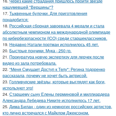
16.
Через какие страдания пришлось пройти звезде
нашумевшей "Вершины"?
17.
Тыквенные булочки. Для приготовления
понадобится:
18.
Российская сборная завоевала 4 медали и стала
абсолютным чемпионом на международной олимпиаде
по кибербезопасности (ICO) среди старшеклассников.
19.
Недавно Натали портман исполнилось 45 лет.
20.
Быстрые пончики. Мука - 250 гр.
21.
Прокуратура новую экспертизу для лерчек после
видео из зала потребовала.
22.
"Меня Смущает Доступ к Телу": Регина тодоренко
рассказала, почему не хочет быть актрисой.
23.
Голливудские звёзды, которые выглядят как боги,
используют это!
24.
Старшему сыну Елены перминовой и миллиардера
Александра Лебедева Никите исполнилось 17 лет.
25.
Дима Билан - один из немногих российских артистов,
кто лично встречался с Майклом Джексоном.