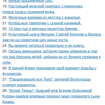
18.
Белый праздничный торт.
19.
Настоящий мужской сюрприз: стриженова
похвасталась подарком мужа.
20.
Молочные коржики из детства с ванилью.
21.
Колбасные тарелочки с сырной начинкой.
22.
10 простых и вкусных рецептов блинов.
23.
Культурный шок в Милане: Сергей бурунов и Дилара
зажгли на секретном шоу канье уэста.
24.
Вы можете питаться правильно и не худеть.
25.
Оксана акиньшина, которую ранее обвиняли в том,
что она бросила детей, забрала их от Арчила геловани к
себе.
26.
В южной Корее придумали свой вариант борьбы с
буллингом.
27.
"Пapализовало все Тело": жителей Волгограда
атакуют каракурты.
28.
"Копия Теоны": бывший муж Ксении Бородиной
Курбан омаров впервые показал лицо годовалого сына
Адама.