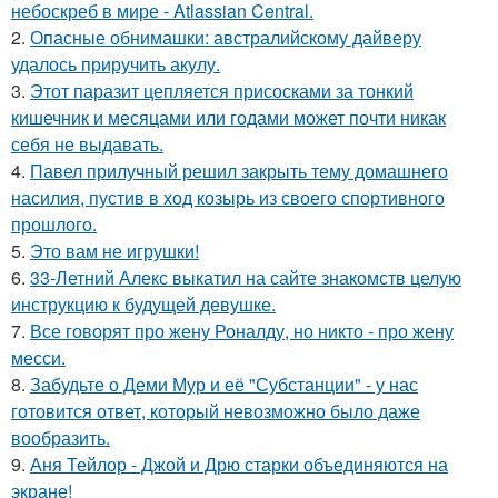
небоскреб в мире - Atlassian Central.
2.
Опасные обнимашки: австралийскому дайверу
удалось приручить акулу.
3.
Этот паразит цепляется присосками за тонкий
кишечник и месяцами или годами может почти никак
себя не выдавать.
4.
Павел прилучный решил закрыть тему домашнего
насилия, пустив в ход козырь из своего спортивного
прошлого.
5.
Это вам не игрушки!
6.
33-Летний Алекс выкатил на сайте знакомств целую
инструкцию к будущей девушке.
7.
Все говорят про жену Роналду, но никто - про жену
месси.
8.
Забудьте о Деми Мур и её "Субстанции" - у нас
готовится ответ, который невозможно было даже
вообразить.
9.
Аня Тейлор - Джой и Дрю старки объединяются на
экране!