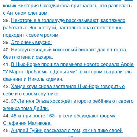
комик Виктория Складчикова призналась, что развелась
с Антоном слепцом.
38.
Некоторые в голливуде рассказывают, как тяжело
работать с Энн хэтэуэй, настолько она ответственно
подходит к своим ролям.
39.
Это очень вкусно!
40.
Низкоуглеводный кокосовый бисквит для пп торта,
без глютена и сахара.
41.
В Нью-йорке прошла премьера нового сериала Apple
"У Марго Проблемы с Деньгами", в котором сыграли эль
фаннинг и Николь кидман.
42.
Хайди клум снова заставила Нью-йорк говорить о
себе и о своём спутнике.
43.
37-Летняя Эльза хоск ждёт второго ребёнка от своего
жениха тома Дейли.
44.
45 кг при росте 163 - в сети обсуждают форму
Стефания Маликова.
45.
Андрей Губин рассказал о том, как на пике своей