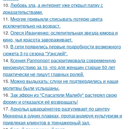
10.
Любовь зла, а интернет уже открыл папку с
доказательствами.
11.
Многие привыкли списывать потерю цвета
исключительно на возраст.
12.
Олеся Иванченко: ослепительная звезда юмора и
кино, чья красота завораживает.
13.
В сети появились первые подробности возможного
сюжета 3-го сезона "Уэнсдей".
14.
Ксения Раппопорт раскритиковала современную
киноиндустрию за то, что для женщин старше 50 лет
практически не пишут главных ролей.
15.
Можно выдыхать: слухи не подтвердились и наши
молитвы были услышаны.
16.
Зак эфрон из "Спасатели Малибу" растерял свою
форму и отказался её возвращать!
17.
Арнольд шварценеггер разгуливает по центру
Мюнхена в одних плавках, пропагандируя культуризм и
привлекая клиентов в тренажерный зал.