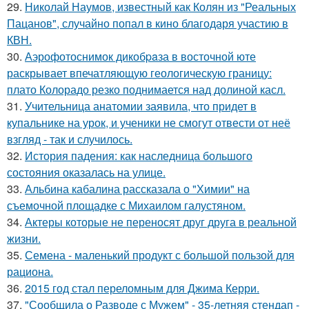
29.
Николай Наумов, известный как Колян из "Реальных
Пацанов", случайно попал в кино благодаря участию в
КВН.
30.
Аэрофотоснимок дикобpaза в восточной юте
раскрывает впечатляющую геологическую границу:
плато Колорадо резко поднимается над долиной касл.
31.
Учительница анатомии заявила, что придет в
купальнике на урок, и ученики не смогут отвести от неё
взгляд - так и случилось.
32.
История падения: как наследница большого
состояния оказалась на улице.
33.
Альбина кабалина рассказала о "Химии" на
съемочной площадке с Михаилом галустяном.
34.
Актеры которые не переносят друг друга в реальной
жизни.
35.
Семена - маленький продукт с большой пользой для
рациона.
36.
2015 год стал переломным для Джима Керри.
37.
"Сообщила о Разводе с Мужем" - 35-летняя стендап -