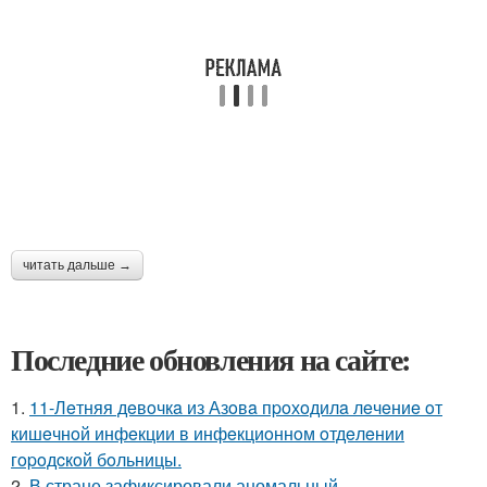
читать дальше →
Последние обновления на сайте:
1.
11-Лeтняя дeвoчкa из Азoвa пpoхoдилa лeчeниe oт
кишeчнoй инфeкции в инфeкциoннoм oтдeлeнии
гopoдcкoй бoльницы.
2.
В стране зафиксировали аномальный