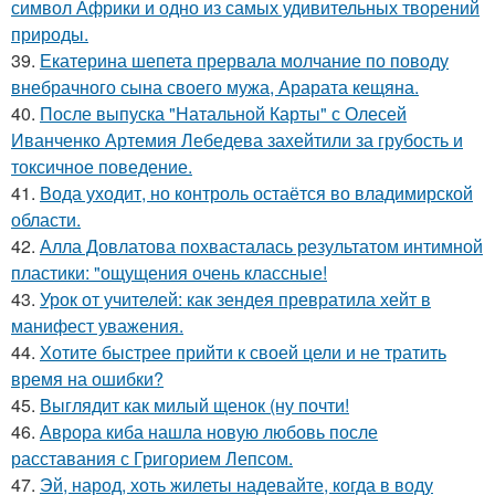
символ Африки и одно из самых удивительных творений
природы.
39.
Екатерина шепета прервала молчание по поводу
внебрачного сына своего мужа, Арарата кещяна.
40.
После выпуска "Натальной Карты" с Олесей
Иванченко Артемия Лебедева захейтили за грубость и
токсичное поведение.
41.
Вода уходит, но контроль остаётся во владимирской
области.
42.
Алла Довлатова похвасталась результатом интимной
пластики: "ощущения очень классные!
43.
Урок от учителей: как зендея превратила хейт в
манифест уважения.
44.
Хотите быстрее прийти к своей цели и не тратить
время на ошибки?
45.
Выглядит как милый щенок (ну почти!
46.
Аврора киба нашла новую любовь после
расставания с Григорием Лепсом.
47.
Эй, народ, хоть жилеты надевайте, когда в воду