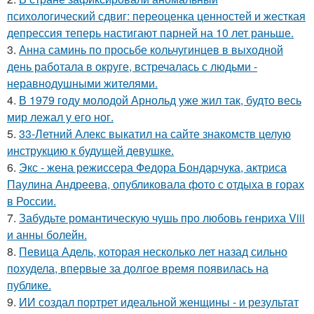
психологический сдвиг: переоценка ценностей и жесткая
депрессия теперь настигают парней на 10 лет раньше.
3.
Анна саминь по просьбе кольчугинцев в выходной
день работала в округе, встречалась с людьми -
неравнодушными жителями.
4.
В 1979 году молодой Арнольд уже жил так, будто весь
мир лежал у его ног.
5.
33-Летний Алекс выкатил на сайте знакомств целую
инструкцию к будущей девушке.
6.
Экс - жена режиссера Федора Бондарчука, актриса
Паулина Андреева, опубликовала фото с отдыха в горах
в России.
7.
Забудьте романтическую чушь про любовь генриха Viii
и анны болейн.
8.
Певица Адель, которая несколько лет назад сильно
похудела, впервые за долгое время появилась на
публике.
9.
ИИ создал портрет идеальной женщины - и результат