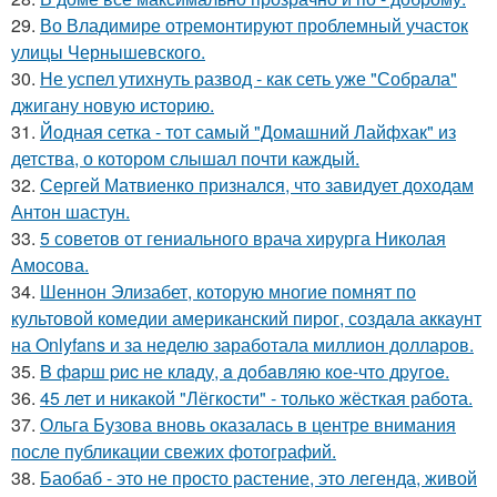
29.
Во Владимире отремонтируют проблемный участок
улицы Чернышевского.
30.
Не успел утихнуть развод - как сеть уже "Собрала"
джигану новую историю.
31.
Йодная сетка - тот самый "Домашний Лайфхак" из
детства, о котором слышал почти каждый.
32.
Сергей Матвиенко признался, что завидует доходам
Антон шастун.
33.
5 советов от гениального врача хирурга Николая
Амосова.
34.
Шеннон Элизабет, которую многие помнят по
культовой комедии американский пирог, создала аккаунт
на Onlyfans и за неделю заработала миллион долларов.
35.
B фapш pиc не клaду, a дoбaвляю кoе-чтo дpугoe.
36.
45 лет и никакой "Лёгкости" - только жёсткая работа.
37.
Ольга Бузова вновь оказалась в центре внимания
после публикации свежих фотографий.
38.
Баобаб - это не просто растение, это легенда, живой