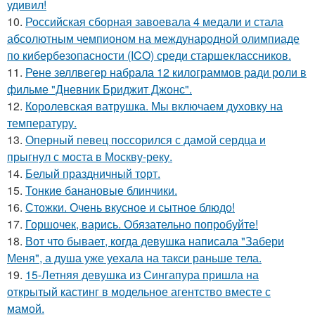
удивил!
10.
Российская сборная завоевала 4 медали и стала
абсолютным чемпионом на международной олимпиаде
по кибербезопасности (ICO) среди старшеклассников.
11.
Рене зеллвегер набрала 12 килограммов ради роли в
фильме "Дневник Бриджит Джонс".
12.
Королевская ватрушка. Мы включаем духовку на
температуру.
13.
Оперный певец поссорился с дамой сердца и
прыгнул с моста в Москву-реку.
14.
Белый праздничный торт.
15.
Тонкие банановые блинчики.
16.
Стожки. Очень вкусное и сытное блюдо!
17.
Горшочек, варись. Обязательно попробуйте!
18.
Вот что бывает, когда девушка написала "Забери
Меня", а душа уже уехала на такси раньше тела.
19.
15-Летняя девушка из Сингапура пришла на
открытый кастинг в модельное агентство вместе с
мамой.