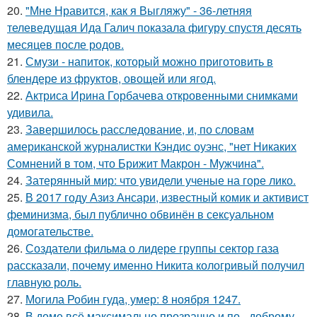
20.
"Мне Нравится, как я Выгляжу" - 36-летняя
телеведущая Ида Галич показала фигуру спустя десять
месяцев после родов.
21.
Смузи - напиток, который можно приготовить в
блендере из фруктов, овощей или ягод.
22.
Актриса Ирина Горбачева откровенными снимками
удивила.
23.
Завершилось расследование, и, по словам
американской журналистки Кэндис оуэнс, "нет Никаких
Сомнений в том, что Брижит Макрон - Мужчина".
24.
Затерянный мир: что увидели ученые на горе лико.
25.
В 2017 году Азиз Ансари, известный комик и активист
феминизма, был публично обвинён в сексуальном
домогательстве.
26.
Создатели фильма о лидере группы сектор газа
рассказали, почему именно Никита кологривый получил
главную роль.
27.
Могила Робин гуда, умер: 8 ноября 1247.
28.
В доме всё максимально прозрачно и по - доброму.