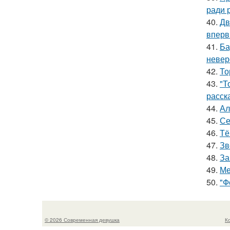
ради 
40.
Дв
вперв
41.
Ба
невер
42.
То
43.
"Т
расск
44.
Ал
45.
Се
46.
Тё
47.
Зв
48.
За
49.
Ме
50.
"Ф
© 2026 Современная девушка
К