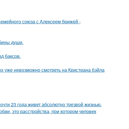
семейного союза с Алексеем брижей -
убины души.
д баксов.
ых уже невозможно смотреть на Кристиана бэйла
почти 23 года живет абсолютно трезвой жизнью.
бии, это расстройства, при котором человек