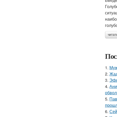
Введ
Голуб
ситуа
наибо
голуб
читат
Пос
1.
Муж
2.
Жад
3.
Эфф
4.
Ани
обвол
5.
Пав
прошл
6.
Сей