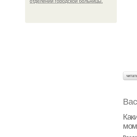
oтдeлeнии гopoдcкoй бoльницы.
читат
Вас
Как
мом