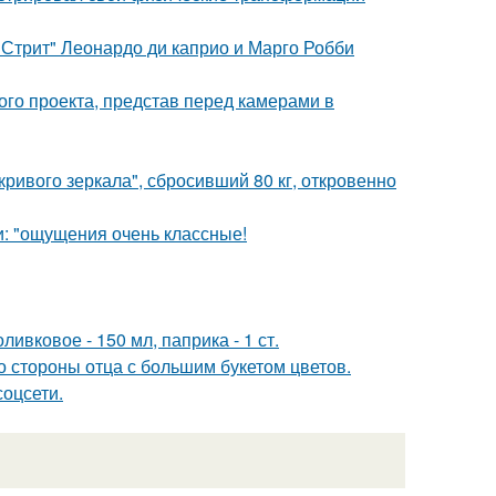
 Стрит" Леонардо ди каприо и Марго Робби
го проекта, представ перед камерами в
ривого зеркала", сбросивший 80 кг, откровенно
и: "ощущения очень классные!
ивковое - 150 мл, паприка - 1 ст.
о стороны отца с большим букетом цветов.
соцсети.