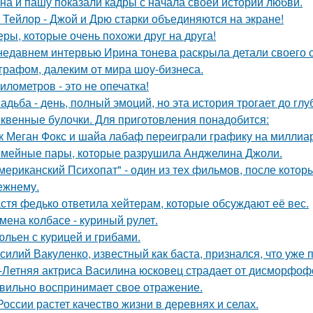
на и пашу показали кадры с начала своей истории любви.
 Тейлор - Джой и Дрю старки объединяются на экране!
еры, которые очень похожи друг на друга!
недавнем интервью Ирина тонева раскрыла детали своего 
графом, далеким от мира шоу-бизнеса.
километров - это не опечатка!
адьба - день, полный эмоций, но эта история трогает до гл
квенные булочки. Для приготовления понадобится:
к Меган Фокс и шайа лабаф переиграли графику на миллиар
мейные пары, которые разрушила Анджелина Джоли.
мериканский Психопат" - один из тех фильмов, после котор
ежнему.
стя федько ответила хейтерам, которые обсуждают её вес.
мена колбасе - куриный рулет.
льен с курицей и грибами.
силий Вакуленко, известный как баста, признался, что уже 
-Летняя актриса Василина юсковец страдает от дисморфофо
вильно воспринимает свое отражение.
России растет качество жизни в деревнях и селах.