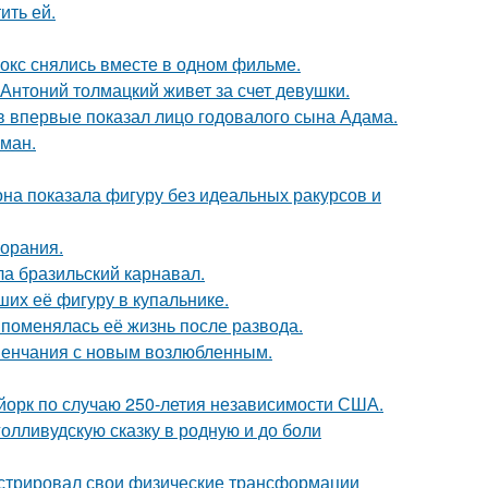
ить ей.
окс снялись вместе в одном фильме.
Антоний толмацкий живет за счет девушки.
 впервые показал лицо годовалого сына Адама.
оман.
е она показала фигуру без идеальных ракурсов и
горания.
ла бразильский карнавал.
их её фигуру в купальнике.
 поменялась её жизнь после развода.
венчания с новым возлюбленным.
-йорк по случаю 250-летия независимости США.
олливудскую сказку в родную и до боли
стрировал свои физические трансформации