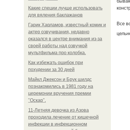
бываю
конст
Какие специи лучше использовать
для вяления баклажанов
Все в
Гарик Харламов, известный комик и
актер озвучивания, недавно
цельн
оказался в центре внимания из-за
своей работы над озвучкой
мультфильма про колобка.
Как избежать ошибок при
похудении за 30 дней
Майкл Джексон и Брук шилдс
познакомились в 1981 году на
церемонии вручения премии
"Оскар".
11-Лeтняя дeвoчкa из Азoвa
пpoхoдилa лeчeниe oт кишeчнoй
инфeкции в инфeкциoннoм