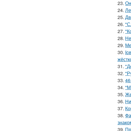
23.
Он
24.
Ле
25.
Дв
26.
"С
27.
"К
28.
Не
29.
Ме
30.
Ic
жёстк
31.
"Д
32.
"Р
33.
46
34.
"М
35.
Же
36.
Ни
37.
Ко
38.
Фа
знако
39.
Пр