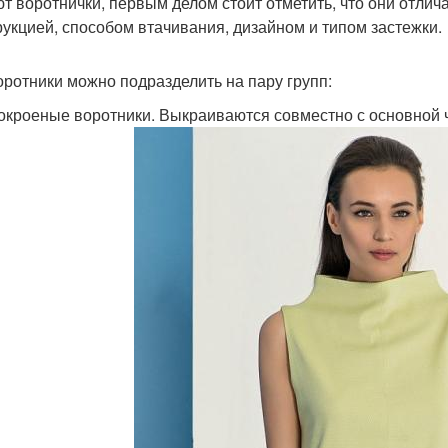
т воротнички, первым делом стоит отметить, что они отлича
рукцией, способом втачивания, дизайном и типом застежки.
оротники можно подразделить на пару групп:
окроеные воротники. Выкраиваются совместно с основной 