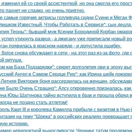
 изменил ей со своей ассистенткой, но она смогла его прост
то пахнет не сладко, но очень приятно.
е самые горячие актрисы голливуда сидни Суини и Меган Ф
лишком Известный, Чтобы Работать в Сервисе": сын децла 
опия Теоны": бывший муж Ксении Бородиной Курбан омаров
 успел утихнуть развод - а джигану уже приписали новый р
ган появилась в красном наряде - и допустила ошибку.
e Spice снова обсуждают в сети - на этот раз из-за фото, гд
ой ретуши.
ом как База Подзарядки": секрет долголетия ови в эпоху вы
усский Ангел в Самом Сердце Рио": как Ирина шейк покори
-Летняя Виктория боня рассердилась на женщин, обсуждавш
не Было Очень Страшно": Алсу откровенно призналась, как
на Юры Шатунова тайно вступила в брак и прошла обряд 
когда не поздно стать атлетом!
роль Карл III и королева Камилла прибыли с визитом в Нью
нтазия на тему "Шрека" в российских реалиях превращает г
мую историю.
имер невероятной выносливости: Ченнинг татум продемон