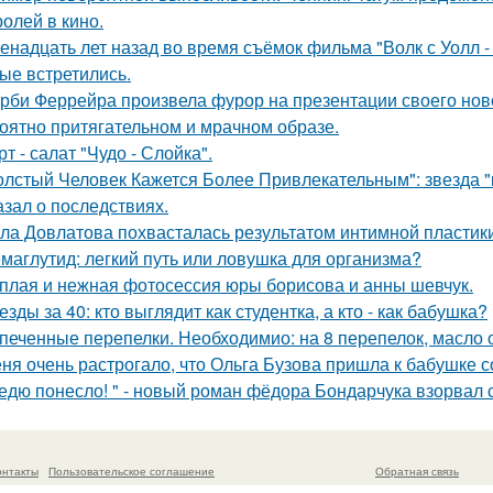
ролей в кино.
енадцать лет назад во время съёмок фильма "Волк с Уолл -
ые встретились.
рби Феррейра произвела фурор на презентации своего ново
оятно притягательном и мрачном образе.
рт - салат "Чудо - Слойка".
олстый Человек Кажется Более Привлекательным": звезда "к
азал о последствиях.
ла Довлатова похвасталась результатом интимной пластик
маглутид: легкий путь или ловушка для организма?
плая и нежная фотосессия юры борисова и анны шевчук.
езды за 40: кто выглядит как студентка, а кто - как бабушка?
печенные перепелки. Необходимио: на 8 перепелок, масло ол
ня очень растрогало, что Ольга Бузова пришла к бабушке с
едю понесло! " - новый роман фёдора Бондарчука взорвал 
онтакты
Пользовательское соглашение
Обратная связь