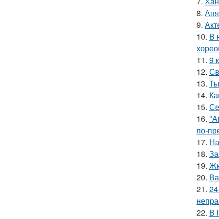
7.
Хан
8.
Аня
9.
Акт
10.
В 
хорео
11.
9 
12.
Св
13.
Ты
14.
Ка
15.
Се
16.
"А
по-пр
17.
На
18.
За
19.
Жю
20.
Ва
21.
24
непра
22.
В 