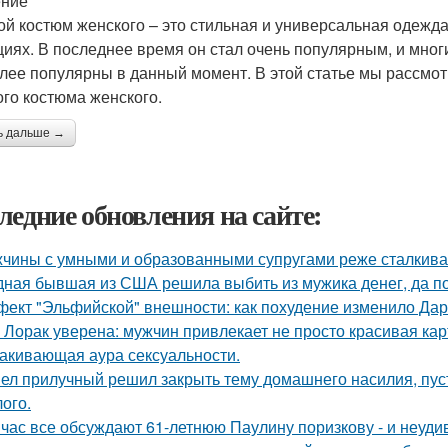
ение
ой костюм женского – это стильная и универсальная одежда
циях. В последнее время он стал очень популярным, и мног
лее популярны в данный момент. В этой статье мы рассмо
ого костюма женского.
ь дальше →
ледние обновления на сайте:
чины с умными и образованными супругами реже сталкиваю
ная бывшая из США решила выбить из мужика денег, да по 
ект "Эльфийской" внешности: как похудение изменило Дар
 Лорак уверена: мужчин привлекает не просто красивая карт
акивающая аура сексуальности.
ел прилучный решил закрыть тему домашнего насилия, пуст
ого.
час все обсуждают 61-летнюю Паулину поризкову - и неуди