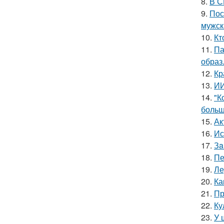
8.
В С
9.
Пос
мужск
10.
Кт
11.
Па
образ
12.
Кр
13.
ИИ
14.
"К
больш
15.
Ак
16.
Ис
17.
Зa
18.
Пе
19.
Ле
20.
Ка
21.
Пр
22.
Ку
23.
У 