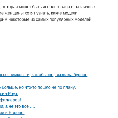
, которая может быть использована в различных
ие женщины хотят узнать, какие модели
трим некоторые из самых популярных моделей
х снимков - и, как обычно, вызвала бурное
больше, но что-то пошло не по плану.
сил Роуз.
т филлеров!
, а не это всё ….
ии и Европе.