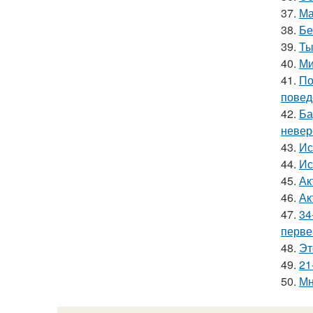
37.
Ма
38.
Бе
39.
Ты
40.
Ми
41.
По
повед
42.
Ба
невер
43.
Ис
44.
Ис
45.
Ак
46.
Ак
47.
34
перве
48.
Эт
49.
21
50.
Мн