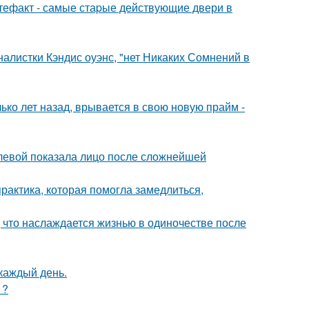
ртефакт - самые стаpые действующие двери в
алистки Кэндис оуэнс, "нет Никаких Сомнений в
ко лет назад, врывается в свою новую прайм -
олевой показала лицо после сложнейшей
практика, которая помогла замедлиться,
 что наслаждается жизнью в одиночестве после
 каждый день.
1?