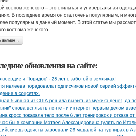
ение
ой костюм женского – это стильная и универсальная одежда
циях. В последнее время он стал очень популярным, и мног
лее популярны в данный момент. В этой статье мы рассмо
ого костюма женского.
ь дальше →
ледние обновления на сайте:
лосердие и Порядок" - 25 лет с заботой о земляках!
тя ивлеева порадовала подписчиков новой серией эффектны
дение в соцсетях.
ная бывшая из США решила выбить из мужика денег, да по 
аник" снова всплыл в ленте - и интернет первым делом взве
ина кросс показала тело после 6 лет тренировок и отказа о
час бы в компании Матвея Александровича гулять по Италии
сийские дзюдоисты завоевали 26 медалей на турнирах в Аз