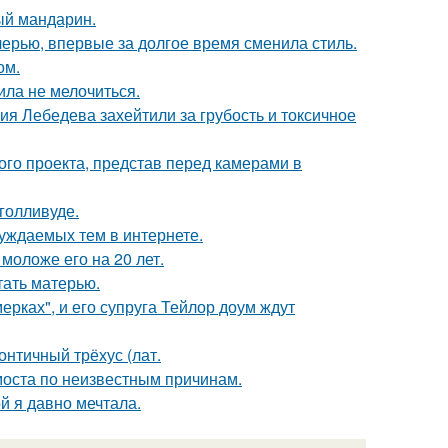
ый мандарин.
черью, впервые за долгое время сменила стиль.
ом.
ила не мелочиться.
я Лебедева захейтили за грубость и токсичное
го проекта, представ перед камерами в
голливуде.
уждаемых тем в интернете.
моложе его на 20 лет.
тать матерью.
ерках", и его супруга Тейлор доум ждут
нтичный трёхус (лат.
моста по неизвестным причинам.
ой я давно мечтала.