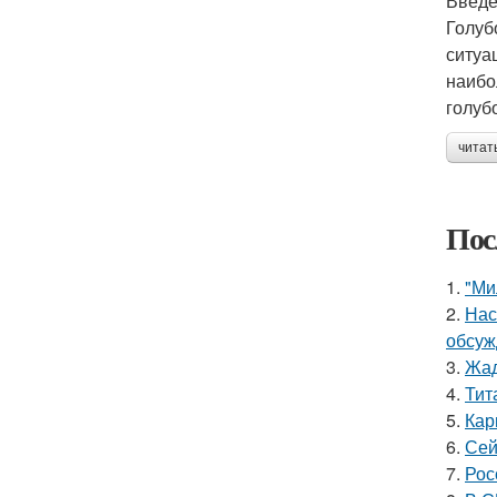
Введ
Голуб
ситуа
наибо
голуб
читат
Пос
1.
"Ми
2.
Нас
обсуж
3.
Жад
4.
Тит
5.
Кар
6.
Сей
7.
Рос