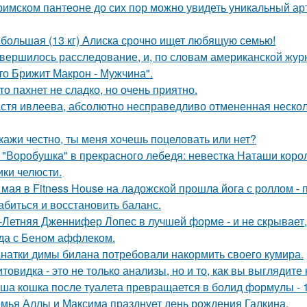
римском пантеoне до сих пор можно увидеть уникальный а
большая (13 кг) Алиска срочно ищет любящую семью!
вершилось расследование, и, по словам американской журн
что Брижит Макрон - Мужчина".
то пахнет не сладко, но очень приятно.
стя ивлеева, абсолютно несправедливо отмененная несколь
кажи честно, ты меня хочешь поцеловать или нет?
 "Воробушка" в прекрасного лебедя: невестка Наташи кор
ики челюсти.
 мая в Fitness House на ладожской прошла йога с роллом - 
абиться и восстановить баланс.
-Летняя Дженнифер Лопес в лучшей форме - и не скрывает,
да с Беном аффлеком.
натки димы билана потребовали накормить своего кумира.
товидка - это не только анализы, но и то, как вы выглядите
ша кошка после туалета превращается в болид формулы - 
мья Аллы и Максима празднует день рождения Галкина.