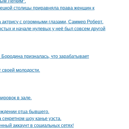
ым Легким".
мецкой столицы приравняла права женщин к
а актрису с огромными глазами, Саммер Роберт.
остых и начале нулевых у неё был совсем другой
я Бородина призналась, что зарабатывает
т своей молодости.
ировок в зале.
ождении отца бывшего.
 секретном шоу канье уэста.
нный аккаунт в социальных сетях!