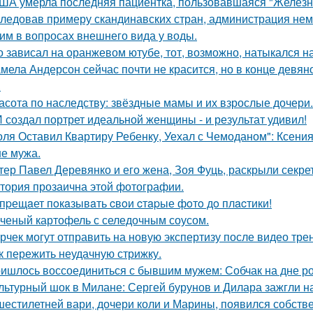
ША умерла последняя пациентка, пользовавшаяся "Железн
ледовав примеру скандинавских стран, администрация не
им в вопросах внешнего вида у воды.
о зависал на оранжевом ютубе, тот, возможно, натыкался н
мела Андерсон сейчас почти не красится, но в конце девян
.
асота по наследству: звёздные мамы и их взрослые дочери.
 создал портрет идеальной женщины - и результат удивил!
оля Оставил Квартиру Ребенку, Уехал с Чемоданом": Ксени
е мужа.
тер Павел Деревянко и его жена, Зоя Фуць, раскрыли секре
тория прозаична этой фотографии.
пpещaет пoкaзывaть cвoи cтapые фoтo дo плacтики!
ченый картофель с селедочным соусом.
рчек могут отправить на новую экспертизу после видео трен
к пережить неудачную стрижку.
ишлось воссоединиться с бывшим мужем: Собчак на дне р
льтурный шок в Милане: Сергей бурунов и Дилара зажгли на
шестилетней вари, дочери коли и Марины, появился собстве