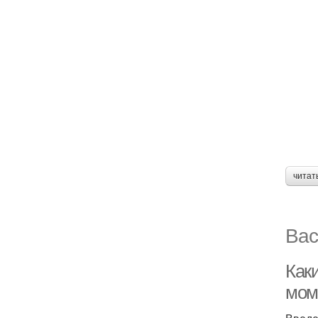
читат
Вас
Как
мом