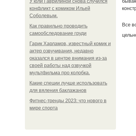
бываю
У юли Гаврилиной снова случился
конст
конфликт с комиком Ильей
Соболевым.
Все в
Как правильно проводить
самообследование груди
цельн
Гарик Харламов, известный комик и
актер озвучивания, недавно
оказался в центре внимания из-за
своей работы над озвучкой
мультфильма про колобка.
Какие специи лучше использовать
для вяления баклажанов
Фитнес-тренды 2023: что нового в
мире спорта