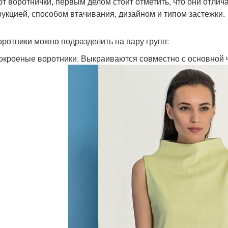
т воротнички, первым делом стоит отметить, что они отлича
рукцией, способом втачивания, дизайном и типом застежки.
оротники можно подразделить на пару групп:
окроеные воротники. Выкраиваются совместно с основной 