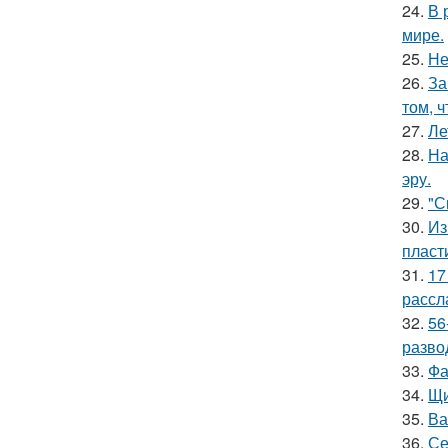
24.
В 
мире.
25.
Не
26.
За
том, 
27.
Ле
28.
На
эру.
29.
"С
30.
Из
пласт
31.
17
рассл
32.
56
разво
33.
Фа
34.
Щи
35.
Ва
36.
Се