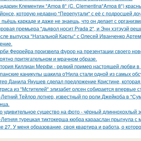
ндарин Клементин "Amoa 8" (C. Clementina"Amoa 8") красн
йонсе, которую недавно "Перепутали" с её с подросшей до
 пьёшь каркаде и даже не знаешь, что он делает с организм
ровая премьера "дьявол носит Prada 2", и Энн хэтэуэй реш
сле выпуска "Натальной Карты" с Олесей Иванченко Артеми
ение.
рби Феррейра произвела фурор на презентации своего ново
оятно притягательном и мрачном образе.
тория Киллиан Мерфи - редкий пример настоящей любви в 
панские каникулы шакила о'Нила стали одной из самых обс
тер Данила Якушев сделал предложение Кристине, которая 
триса из "Мстителей" элизабет олсен собирается впервые с
-Летний Тейлор лотнер, известный по роли Джейкоба в "Сум
нца.
о удивительное существо на фото - чёрный длиннохохлый зо
-Летняя турецкая тиктокерша кюбра карааслан прыгнула с 
е 27. У меня образование, своя квартира и работа, о котор