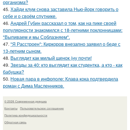
организма?
45.
Хайди клум снова заставила Нью-йорк говорить о
себе и о своём спутнике.
46.
Андрей Губин рассказал о том, как на пике своей
популярности знакомился с 18-летними поклонницами:
"Выпиваем и мы Соблазняем".
47.
"Я Расстроен": Киркоров внезапно заявил о беде с
13-летним сыном.
48.
Выглядит как милый щенок (ну почти!
49.
Звезды за 40: кто выглядит как студентка, а кто - как
бабушка?
50.
Новая пара в инфополе: Клава кока подтвердила
роман с Дима Масленников.
© 2026 Современная девушка
Контакты
Пользовательское соглашение
Политика конфидециальности
Обратная связь