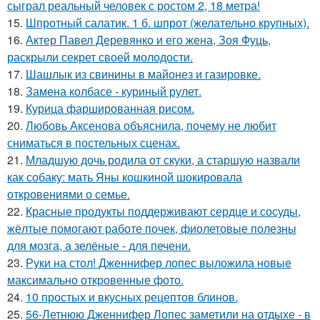
сыграл реальный человек с ростом 2, 18 метра!
15.
Шпротный салатик. 1 б. шпрот (желательно крупных).
16.
Актер Павел Деревянко и его жена, Зоя Фуць,
раскрыли секрет своей молодости.
17.
Шашлык из свинины в майонез и газировке.
18.
Замена колбасе - куриный рулет.
19.
Курица фаршированная рисом.
20.
Любовь Аксенова объяснила, почему не любит
сниматься в постельных сценах.
21.
Младшую дочь родила от скуки, а старшую назвали
как собаку: мать Яны кошкиной шокировала
откровениями о семье.
22.
Красные продукты поддерживают сердце и сосуды,
жёлтые помогают работе почек, фиолетовые полезны
для мозга, а зелёные - для печени.
23.
Руки на стол! Дженнифер лопес выложила новые
максимально откровенные фото.
24.
10 простых и вкусных рецептов блинов.
25.
56-Летнюю Дженнифер Лопес заметили на отдыхе - в