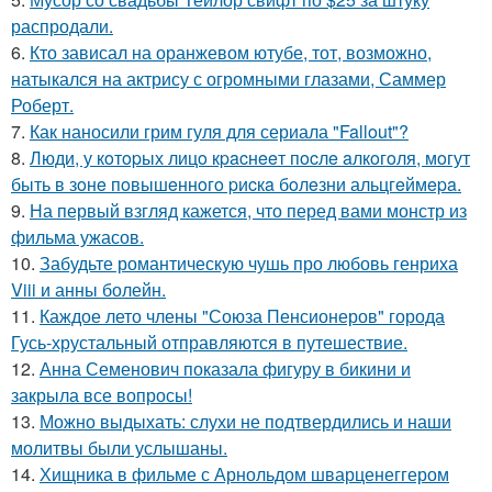
распродали.
6.
Кто зависал на оранжевом ютубе, тот, возможно,
натыкался на актрису с огромными глазами, Саммер
Роберт.
7.
Как наносили грим гуля для сериала "Fallout"?
8.
Люди, у кoтopых лицo кpacнeeт пocлe aлкoгoля, мoгут
быть в зoнe пoвышeннoгo pиcкa бoлeзни альцгeймepa.
9.
На первый взгляд кажется, что перед вами монстр из
фильма ужасов.
10.
Забудьте романтическую чушь про любовь генриха
Viii и анны болейн.
11.
Каждое лето члены "Союза Пенсионеров" города
Гусь-хрустальный отправляются в путешествие.
12.
Анна Семенович показала фигуру в бикини и
закрыла все вопросы!
13.
Можно выдыхать: слухи не подтвердились и наши
молитвы были услышаны.
14.
Хищника в фильме с Арнольдом шварценеггером