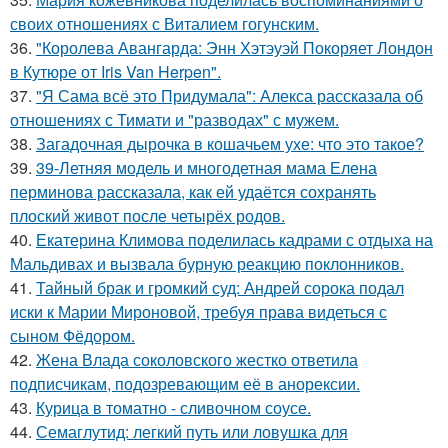
своих отношениях с Виталием гогунским.
36.
"Королева Авангарда: Энн Хэтэуэй Покоряет Лондон
в Кутюре от Iris Van Herpen".
37.
"Я Сама всё это Придумала": Алекса рассказала об
отношениях с Тимати и "разводах" с мужем.
38.
Загадочная дырочка в кошачьем ухе: что это такое?
39.
39-Летняя модель и многодетная мама Елена
перминова рассказала, как ей удаётся сохранять
плоский живот после четырёх родов.
40.
Екатерина Климова поделилась кадрами с отдыха на
Мальдивах и вызвала бурную реакцию поклонников.
41.
Тайный брак и громкий суд: Андрей сорока подал
иски к Марии Мироновой, требуя права видеться с
сыном Фёдором.
42.
Жена Влада соколовского жестко ответила
подписчикам, подозревающим её в анорексии.
43.
Курица в томатно - сливочном соусе.
44.
Семаглутид: легкий путь или ловушка для