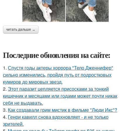
читать дальше →
Последние обновления на сайте:
1.
Спустя годы актеры хоррора "Тело Дженнифер"
сильно изменились, пройдя путь от подростковых
кумиров до мировых звезд.
2.
Этот паразит цепляется присосками за тонкий
кишечник и месяцами или годами может почти никак
себя не выдавать.
3.
Как создавали грим мистик в фильме "Люди Икс"?
4.
Генри кавилл снова вдохновляет - и не только
зрителей.
5.
Мусор со свадьбы Тейлор свифт по $25 за штуку