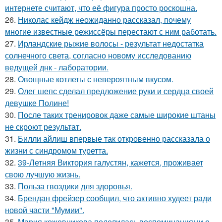
интернете считают, что её фигура просто роскошна.
26.
Николас кейдж неожиданно рассказал, почему
многие известные режиссёры перестают с ним работать.
27.
Ирландские рыжие волосы - результат недостатка
солнечного света, согласно новому исследованию
ведущей днк - лаборатории.
28.
Овощные котлеты с невероятным вкусом.
29.
Олег шепс сделал предложение руки и сердца своей
девушке Полине!
30.
После таких тренировок даже самые широкие штаны
не скроют результат.
31.
Билли айлиш впервые так откровенно рассказала о
жизни с синдромом туретта.
32.
39-Летняя Виктория галустян, кажется, проживает
свою лучшую жизнь.
33.
Польза гвоздики для здоровья.
34.
Брендан фрейзер сообщил, что активно худеет ради
новой части "Мумии".
35.
Мария кожевникова поделилась воспоминаниями о