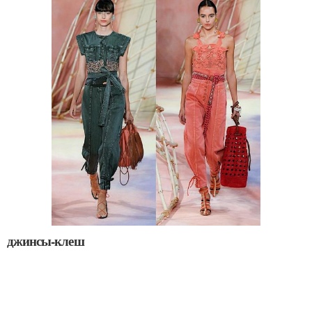
джинсы-клеш