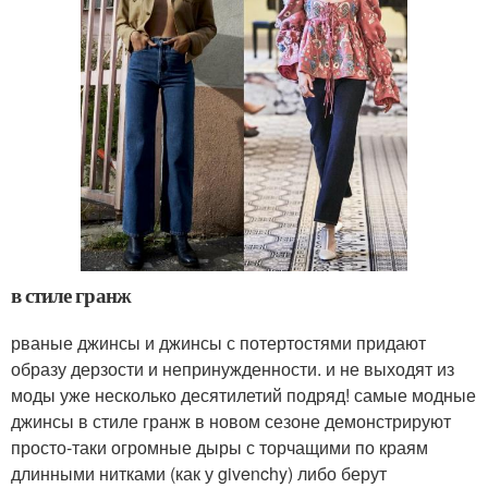
в стиле гранж
рваные джинсы и джинсы с потертостями придают
образу дерзости и непринужденности. и не выходят из
моды уже несколько десятилетий подряд! самые модные
джинсы в стиле гранж в новом сезоне демонстрируют
просто-таки огромные дыры с торчащими по краям
длинными нитками (как у givenchy) либо берут