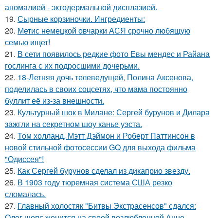
аномалией - эктодермальной дисплазией.
19.
Сырные корзиночки. Ингредиенты:
20.
Метис немецкой овчарки АСЯ срочно любящую
семью ищет!
21.
В сети появилось редкие фото Евы мендес и Райана
гослинга с их подросшими дочерьми.
22.
18-Летняя дочь телеведущей, Полина Аксенова,
поделилась в своих соцсетях, что мама постоянно
буллит её из-за внешности.
23.
Культурный шок в Милане: Сергей бурунов и Дилара
зажгли на секретном шоу канье уэста.
24.
Том холланд, Мэтт Дэймон и Роберт Паттинсон в
новой стильной фотосессии GQ для выхода фильма
"Одиссея"!
25.
Как Сергей бурунов сделал из дикаприо звезду.
26.
В 1903 году тюремная система США резко
сломалась.
27.
Главный холостяк "Битвы Экстрасенсов" сдался:
Олег шепс женится на своей возлюбленной Анне.