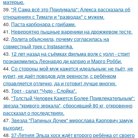
матерью.
39.
"Я Сама всё это Придумала": Алекса рассказала об
отношениях с Тимати и "разводах" с мужем.
40.
Паста карбонара с грибами.
41.
Невероятно пышные вареники на дрожжевом тесте.
42.
Лолита объяснила, почему согласилась на
совместный трек с Instasamka.
43.
12 лет назад на съёмках фильма волк с уолл - стрит
познакомились Леонардо ди каприо и Марго Робби.
44.
Со стороны мой муж кажется идеальным: не пьёт, не
курит, не даёт поводов для ревности, с ребёнком
справляется отлично, да и готовит лучше многих.
45.
Торт - салат "Чудо - Слойка".
46.
"Толстый Человек Кажется Более Привлекательным":
звезда "кривого зеркала", сбросивший 80 кг, откровенно
рассказал о последствиях.
47.
Звезда "Папиных Дочек" мирослава Карпович замуж
выходит.
48.
37-Летняя Эльза хоск ждёт второго ребёнка от своего