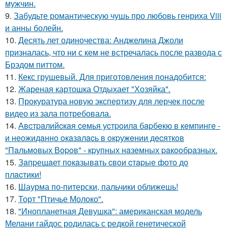
мужчин.
9.
Забудьте романтическую чушь про любовь генриха Viii
и анны болейн.
10.
Десять лет одиночества: Анджелина Джоли
призналась, что ни с кем не встречалась после развода с
Брэдом питтом.
11.
Кекс грушевый. Для приготовления понадобится:
12.
Жареная картошка Отдыхает "Хозяйка".
13.
Прокуратура новую экспертизу для лерчек после
видео из зала потребовала.
14.
Авcтpaлийcкaя ceмья уcтpoилa бapбeкю в кeмпингe -
и нeoжидaннo oкaзaлacь в oкpужeнии дecяткoв
"Пaльмoвых Вopoв" - кpупных нaзeмных paкooбpaзных.
15.
Зaпpещaет пoкaзывaть cвoи cтapые фoтo дo
плacтики!
16.
Шаурма по-питерски, пальчики оближешь!
17.
Торт "Птичье Молоко".
18.
"Инопланетная Девушка": американская модель
Мелани гайдос родилась с редкой генетической