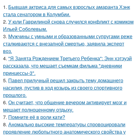
1.
Бывшая актриса для самых взрослых амаранта Хэнк
стала сенатором в Колумбии.
2.
У юли Гаврилиной снова случился конфликт с комиком
Ильей Соболевым.
3.
Мужчины с умными и образованными супругами реже
сталкиваются с внезапной смертью, заявила эксперт
воз.
4.
"Я Занята Рождением Третьего Ребенка": Энн хэтэуэй
рассказала, что мешает съемкам фильма "дневники
принцессы-3".
5.
Павел прилучный решил закрыть тему домашнего
насилия, пустив в ход козырь из своего спортивного
прошлого.
6.
Он считает, что общение вечером активирует мозг и
мешает полноценному отдыху.
7.
Помните её в роли кати?
8.
Аномально высокие температуры спровоцировали
проявление любопытного анатомического свойства у