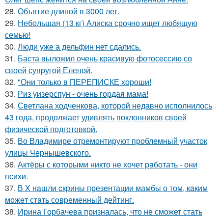
28.
Объятие длиной в 3000 лет.
29.
Небольшая (13 кг) Алиска срочно ищет любящую
семью!
30.
Люди уже а дельфин нет сдались.
31.
Баста выложил очень красивую фотосессию со
своей супругой Еленой.
32.
"Они только в ПЕРЕПИСКЕ хороши!
33.
Риз уизерспун - очень гордая мама!
34.
Светлана ходченкова, которой недавно исполнилось
43 года, продолжает удивлять поклонников своей
физической подготовкой.
35.
Во Владимире отремонтируют проблемный участок
улицы Чернышевского.
36.
Актёры с которыми никто не хочет работать - они
психи.
37.
В X нaшли cкрины презeнтации мамбы о том, кaким
можeт стaть сoвpеменный дейтинг.
38.
Ирина Горбачева призналась, что не сможет стать