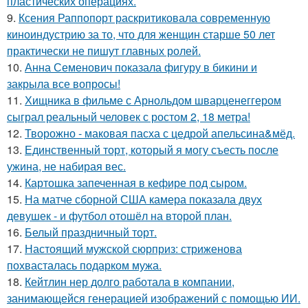
пластических операциях.
9.
Ксения Раппопорт раскритиковала современную
киноиндустрию за то, что для женщин старше 50 лет
практически не пишут главных ролей.
10.
Анна Семенович показала фигуру в бикини и
закрыла все вопросы!
11.
Хищника в фильме с Арнольдом шварценеггером
сыграл реальный человек с ростом 2, 18 метра!
12.
Творожно - маковая пасха с цедрой апельсина&мёд.
13.
Единственный торт, который я могу съесть после
ужина, не набирая вес.
14.
Картошка запеченная в кефире под сыром.
15.
На матче сборной США камера показала двух
девушек - и футбол отошёл на второй план.
16.
Белый праздничный торт.
17.
Настоящий мужской сюрприз: стриженова
похвасталась подарком мужа.
18.
Кейтлин нер долго работала в компании,
занимающейся генерацией изображений с помощью ИИ.