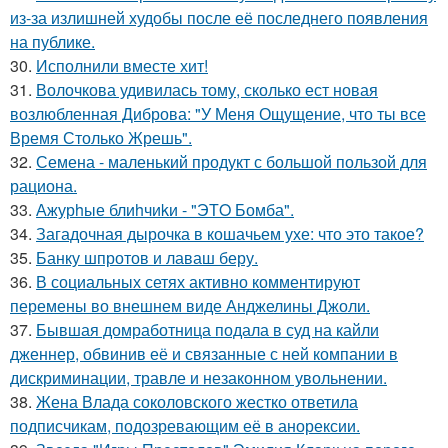
из-за излишней худобы после её последнего появления
на публике.
30.
Исполнили вместе хит!
31.
Волочкова удивилась тому, сколько ест новая
возлюбленная Диброва: "У Меня Ощущение, что ты все
Время Столько Жрешь".
32.
Семена - маленький продукт с большой пользой для
рациона.
33.
Ажурhые блиhчиkи - "ЭТO Бомба".
34.
Загадочная дырочка в кошачьем ухе: что это такое?
35.
Банку шпротов и лаваш беру.
36.
В социальных сетях активно комментируют
перемены во внешнем виде Анджелины Джоли.
37.
Бывшая домработница подала в суд на кайли
дженнер, обвинив её и связанные с ней компании в
дискриминации, травле и незаконном увольнении.
38.
Жена Влада соколовского жестко ответила
подписчикам, подозревающим её в анорексии.