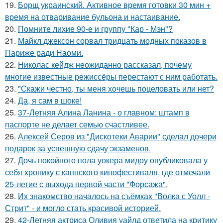
19.
Борщ украинский. Активное время готовки 30 мин +
время на отваривание бульона и настаивание.
20.
Помните лихие 90-е и группу "Кар - Мэн"?
21.
Майкл джексон сорвал тридцать модных показов в
Париже ради Наоми.
22.
Николас кейдж неожиданно рассказал, почему
многие известные режиссёры перестают с ним работать.
23.
"Скажи честно, ты меня хочешь поцеловать или нет?
24.
Да, я сам в шоке!
25.
37-Летняя Алина Ланина - о главном: штамп в
паспорте не делает семью счастливее.
26.
Алексей Серов из "Дискотеки Аварии" сделал дочери
подарок за успешную сдачу экзаменов.
27.
Дочь покойного пола уокера мидоу опубликовала у
себя хронику с каннского кинофестиваля, где отмечали
25-летие с выхода первой части "Форсажа".
28.
Их знакомство началось на съёмках "Волка с Уолл -
Стрит" - и могло стать красивой историей.
29.
42-Летняя актриса Оливия уайлд ответила на критику