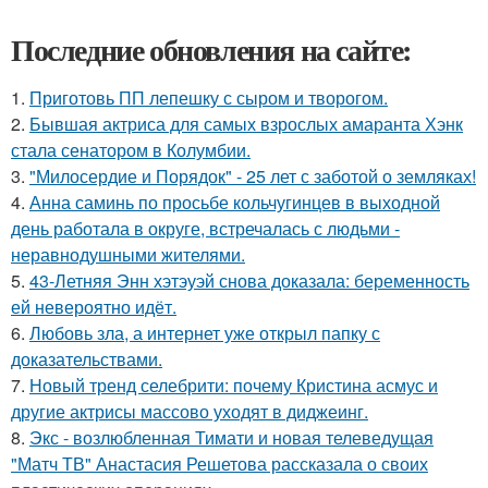
Последние обновления на сайте:
1.
Приготовь ПП лепешку с сыром и творогом.
2.
Бывшая актриса для самых взрослых амаранта Хэнк
стала сенатором в Колумбии.
3.
"Милосердие и Порядок" - 25 лет с заботой о земляках!
4.
Анна саминь по просьбе кольчугинцев в выходной
день работала в округе, встречалась с людьми -
неравнодушными жителями.
5.
43-Летняя Энн хэтэуэй снова доказала: беременность
ей невероятно идёт.
6.
Любовь зла, а интернет уже открыл папку с
доказательствами.
7.
Новый тренд селебрити: почему Кристина асмус и
другие актрисы массово уходят в диджеинг.
8.
Экс - возлюбленная Тимати и новая телеведущая
"Матч ТВ" Анастасия Решетова рассказала о своих