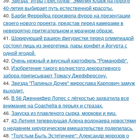
39.
Звезда "Игры Престолов" Эмилия Кларк на пороге
40-летия выбирает путь естественной красоты.
40.
Барби Феррейра произвела фурор на презентации
своего нового проекта, представ перед камерами в
невероятно притягательном и мрачном образе.
41.
Шокирующий рацион фигуристки перед олимпиадой
состоял лишь из энергетика, пары конфет и йогурта с
одной ягодой.
42.
Очень нежный и вкусный картофель "Романофф".
43.
Изобретение такого волнистого декоративного
забора приписывают Томасу Джефферсону.
44.
Звезда "Папиных Дочек" мирослава Карпович замуж
выходит.
45.
В 56 Дженнифер Лопес с лёгкостью захватила все
внимание на Coachella в перьях и стразах.
46.
Закуска из плавленого сырка, моркови и яиц.
47.
43-Летняя телеведущая Алена водонаева новостями
о недавнем хирургическом вмешательстве поделилась.
48.
"Толстым Быть Эстетичнее": Александр морозов о