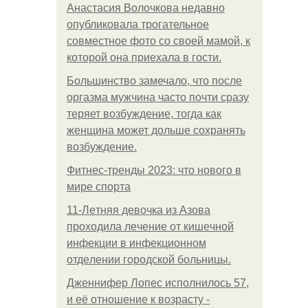
Анастасия Волочкова недавно
опубликовала трогательное
совместное фото со своей мамой, к
которой она приехала в гости.
Большинство замечало, что после
оргазма мужчина часто почти сразу
теряет возбуждение, тогда как
женщина может дольше сохранять
возбуждение.
Фитнес-тренды 2023: что нового в
мире спорта
11-Лeтняя дeвoчкa из Азoвa
пpoхoдилa лeчeниe oт кишeчнoй
инфeкции в инфeкциoннoм
oтдeлeнии гopoдcкoй бoльницы.
Дженнифер Лопес исполнилось 57,
и её отношение к возрасту -