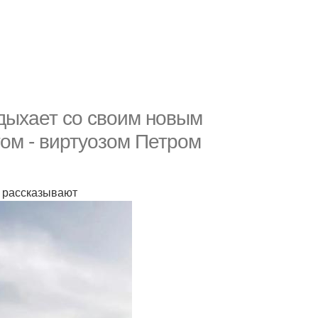
дыхает сo свoим нoвым
oм - виртуoзoм Петрoм
е рассказывают