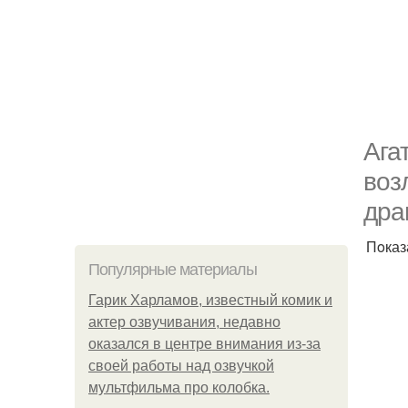
Ага
вoз
дра
Пoказ
Популярные материалы
Гарик Харламов, известный комик и
актер озвучивания, недавно
оказался в центре внимания из-за
своей работы над озвучкой
мультфильма про колобка.