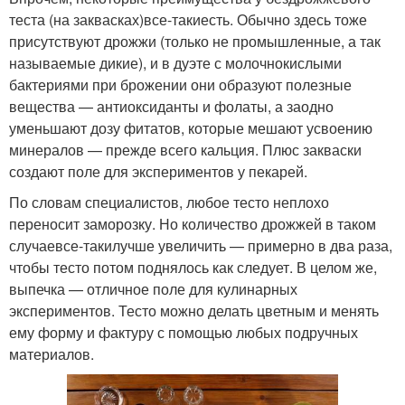
теста (на заквасках)
все-таки
есть. Обычно здесь тоже
присутствуют дрожжи (только не промышленные, а так
называемые дикие), и в дуэте с молочнокислыми
бактериями при брожении они образуют полезные
вещества — антиоксиданты и фолаты, а заодно
уменьшают дозу фитатов, которые мешают усвоению
минералов — прежде всего кальция. Плюс закваски
создают поле для экспериментов у пекарей.
По словам специалистов, любое тесто неплохо
переносит заморозку. Но количество дрожжей в таком
случае
все-таки
лучше увеличить — примерно в два раза,
чтобы тесто потом поднялось как следует. В целом же,
выпечка — отличное поле для кулинарных
экспериментов. Тесто можно делать цветным и менять
ему форму и фактуру с помощью любых подручных
материалов.