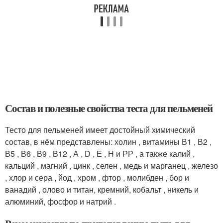
Состав и полезные свойства теста для пельменей
Тесто для пельменей имеет достойный химический
состав, в нём представлены: холин , витамины В1 , В2 ,
В5 , В6 , В9 , В12 , А , D , Е , Н и РР , а также калий ,
кальций , магний , цинк , селен , медь и марганец , железо
, хлор и сера , йод , хром , фтор , молибден , бор и
ванадий , олово и титан, кремний, кобальт , никель и
алюминий, фосфор и натрий .